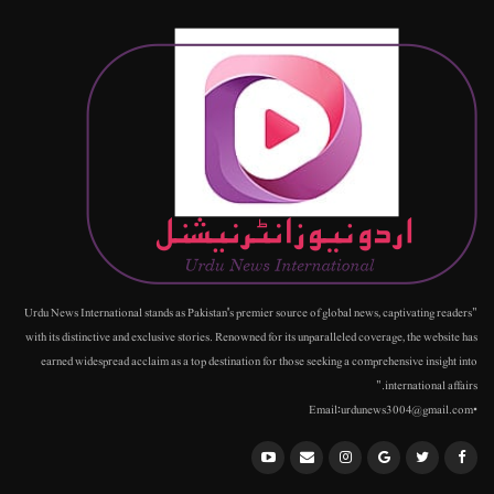
"Urdu News International stands as Pakistan's premier source of global news, captivating readers
with its distinctive and exclusive stories. Renowned for its unparalleled coverage, the website has
earned widespread acclaim as a top destination for those seeking a comprehensive insight into
international affairs."
•Email:urdunews3004@gmail.com