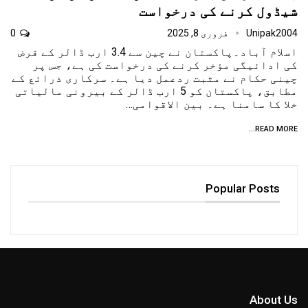
شیڈول کرنے کی درخواست
Unipak2004
فروری 8, 2025
0
اسلام آباد۔پاکستان نے چین سے 3.4 ارب ڈالر کے قرض
کی ادائیگی مؤخر کرنے کی درخواست کی ہے، جس پر
چینی حکام نے مثبت ردعمل دیا ہے۔ سرکاری ذرائع کے
مطابق، پاکستان کو 5 ارب ڈالر کے بیرونی مالیاتی
خلا کا سامنا ہے۔ بین الاقوامی…
READ MORE...
Popular Posts
About Us