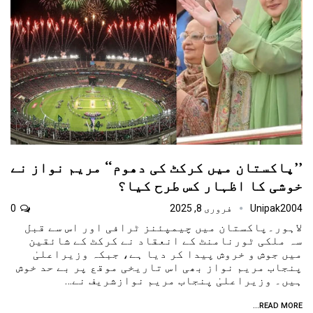
’’پاکستان میں کرکٹ کی دھوم‘‘ مریم نواز نے
خوشی کا اظہار کس طرح کیا؟
Unipak2004
فروری 8, 2025
0
لاہور۔پاکستان میں چیمپئنز ٹرافی اور اس سے قبل
سہ ملکی ٹورنامنٹ کے انعقاد نے کرکٹ کے شائقین
میں جوش و خروش پیدا کر دیا ہے، جبکہ وزیراعلیٰ
پنجاب مریم نواز بھی اس تاریخی موقع پر بے حد خوش
ہیں۔ وزیراعلیٰ پنجاب مریم نوازشریف نے…
READ MORE...