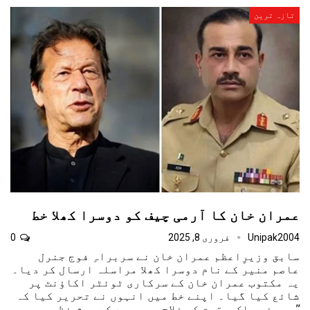
تازہ ترین
عمران خان کا آرمی چیف کو دوسرا کھلا خط
Unipak2004
فروری 8, 2025
0
سابق وزیرِاعظم عمران خان نے سربراہِ فوج جنرل
عاصم منیر کے نام دوسرا کھلا مراسلہ ارسال کر دیا۔
یہ مکتوب عمران خان کے سرکاری ٹوئٹر اکاؤنٹ پر
شائع کیا گیا۔ اپنے خط میں انہوں نے تحریر کیا کہ
’’میں نے ملک و قوم کی فلاح و بہبود کے پیشِ نظر…