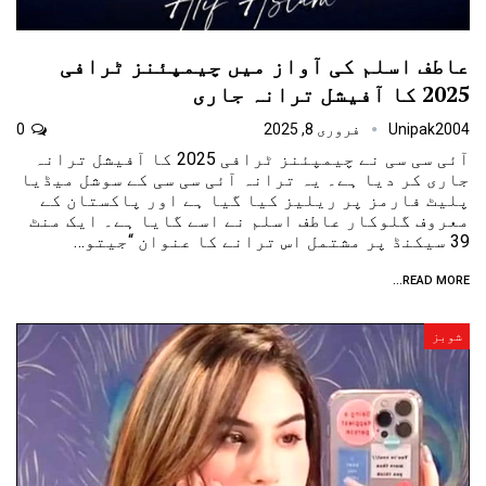
عاطف اسلم کی آواز میں چیمپئنز ٹرافی
2025 کا آفیشل ترانہ جاری
Unipak2004
فروری 8, 2025
0
آئی سی سی نے چیمپئنز ٹرافی 2025 کا آفیشل ترانہ
جاری کر دیا ہے۔ یہ ترانہ آئی سی سی کے سوشل میڈیا
پلیٹ فارمز پر ریلیز کیا گیا ہے اور پاکستان کے
معروف گلوکار عاطف اسلم نے اسے گایا ہے۔ ایک منٹ
39 سیکنڈ پر مشتمل اس ترانے کا عنوان “جیتو…
READ MORE...
شوبز