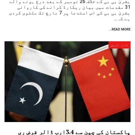
بشریٰ بی بی کے خلاف 26 نومبر کے بعد درج ہونے والے
31 مقدمات میں بیان ریکارڈ کرانے کی کاروائی
بشریٰ بی بی کی اس استدعا پر 7 مارچ تک ملتوی کردی
ہے کہ…
READ MORE...
تازہ ترین
پاکستان کی چین سے 3.4ارب ڈالر قرض ری