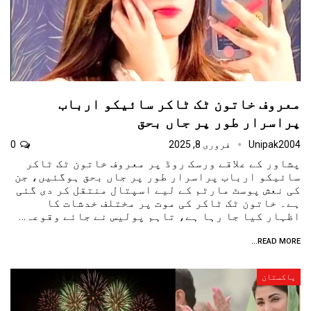
معروف خاتون ٹک ٹاکر سائیکو ارباب
پراسرار طور پر جاں بحق
Unipak2004
فروری 8, 2025
0
پشاور کے علاقے ورسک روڈ پر معروف خاتون ٹک ٹاکر
سائیکو ارباب پراسرار طور پر جاں بحق ہوگئیں، جن
کی نعش پوسٹ مارٹم کے لیے اسپتال منتقل کر دی گئی
ہے۔ خاتون ٹک ٹاکر کی موت پر مختلف خدشات کا
اظہار کیا جا رہا ہے، تاہم پولیس نے جائے وقوعہ…
READ MORE...
پاکستان