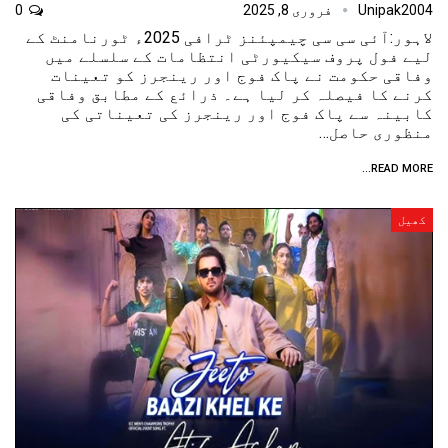
Unipak2004
فروری 8, 2025
0
لاہور:آئی سی سی چیمپئنز ٹرافی 2025ء ٹورنامنٹ کے
لیے فول پروف سیکیورٹی انتظامات کے سلسلے میں
وفاقی حکومت نے پاک فوج اور رینجرز کو تعینات
کرنے کا فیصلہ کر لیا ہے۔ ذرائع کے مطابق وفاقی
کابینہ سے پاک فوج اور رینجرز کی تعیناتی کی
منظوری حاصل…
READ MORE...
کھیل