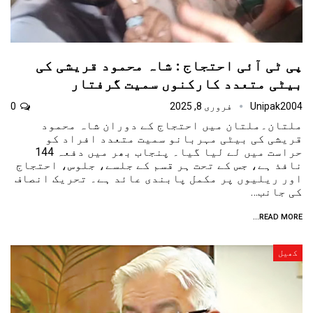
پی ٹی آئی احتجاج : شاہ محمود قریشی کی
بیٹی متعدد کارکنوں سمیت گرفتار
Unipak2004
فروری 8, 2025
0
ملتان۔ملتان میں احتجاج کے دوران شاہ محمود
قریشی کی بیٹی مہربانو سمیت متعدد افراد کو
حراست میں لے لیا گیا۔ پنجاب بھر میں دفعہ 144
نافذ ہے، جس کے تحت ہر قسم کے جلسے، جلوس، احتجاج
اور ریلیوں پر مکمل پابندی عائد ہے۔ تحریک انصاف
کی جانب…
READ MORE...
کھیل