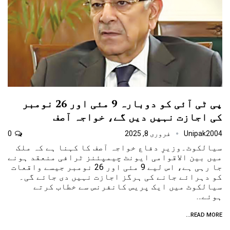
پی ٹی آئی کو دوبارہ 9 مئی اور 26 نومبر
کی اجازت نہیں دیں گے، خواجہ آصف
Unipak2004
فروری 8, 2025
0
سیالکوٹ۔وزیرِ دفاع خواجہ آصف کا کہنا ہے کہ ملک
میں بین الاقوامی ایونٹ چیمپئنز ٹرافی منعقد ہونے
جا رہی ہے، اس لیے 9 مئی اور 26 نومبر جیسے واقعات
کو دہرائے جانے کی ہرگز اجازت نہیں دی جائے گی۔
سیالکوٹ میں ایک پریس کانفرنس سے خطاب کرتے
ہوئے…
READ MORE...