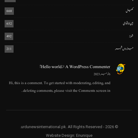
کھیل
660
بین الاقوامی
652
شوبز
492
جڑواں شہر
211
A WordPress Commenter
از
Hello world!
6 نومبر 2023
Hi, this is a comment. To get started with moderating, editing, and
deleting comments, please visit the Comments screen in…
© 2026 - urdunewsinternational.pk. All Rights Reserved.
Website Design:
Enunique