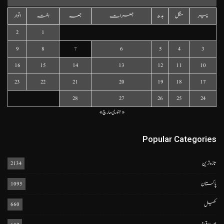
پیر
منگل
بدھ
جمعرات
جمعہ
ہفتہ
اتوار
2
1
9
8
7
6
5
4
3
16
15
14
13
12
11
10
23
22
21
20
19
18
17
28
27
26
25
24
« جنوری
مارچ »
Popular Categories
تازہ ترین
2134
پاکستان
1095
کھیل
660