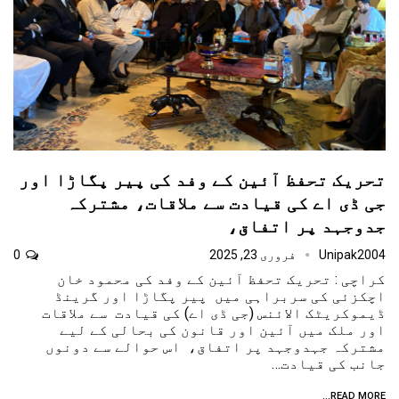
تحریک تحفظ آئین کے وفد کی پیر پگاڑا اور
جی ڈی اے کی قیادت سے ملاقات، مشترکہ
جدوجہد پر اتفاق،
Unipak2004
فروری 23, 2025
0
کراچی : تحریک تحفظ آئین کے وفد کی محمود خان
اچکزئی کی سربراہی میں پیر پگاڑا اور گرینڈ
ڈیموکریٹک الائنس (جی ڈی اے) کی قیادت سے ملاقات
اور ملک میں آئین اور قانون کی بحالی کے لیے
مشترکہ جہدوجہد پر اتفاق، اس حوالے سے دونوں
جانب کی قیادت…
READ MORE...