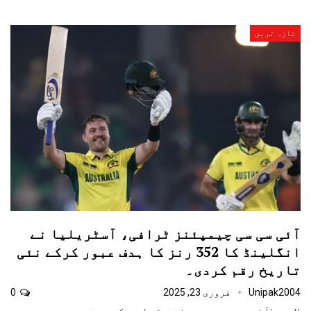
تازہ ترین
آئی سی سی چیمپئنز ٹرافی، آسٹریلیا نے
انگلینڈ کا 352 رنز کا ہدف عبور کرکے نئی
تاریخ رقم کردی۔
Unipak2004
فروری 23, 2025
0