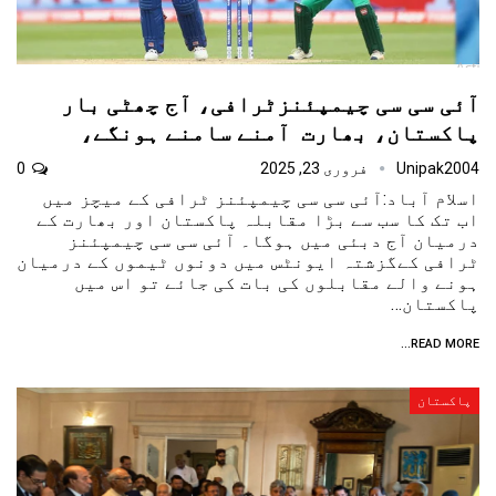
آئی سی سی چیمپئنزٹرافی، آج چھٹی بار
پاکستان، بھارت آمنے سامنے ہونگے،
Unipak2004
فروری 23, 2025
0
اسلام آباد:آئی سی سی چیمپئنز ٹرافی کے میچز میں
اب تک کا سب سے بڑا مقابلہ پاکستان اور بھارت کے
درمیان آج دبئی میں ہوگا۔ آئی سی سی چیمپئنز
ٹرافی کےگزشتہ ایونٹس میں دونوں ٹیموں کے درمیان
ہونے والے مقابلوں کی بات کی جائے تو اس میں
پاکستان…
READ MORE...
پاکستان