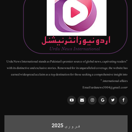
"Urdu News International stands as Pakistan's premier source of global news, captivating readers
with its distinctive and exclusive stories. Renowned for its unparalleled coverage, the website has
earned widespread acclaim as a top destination for those seeking a comprehensive insight into
international affairs."
•Email:urdunews3004@gmail.com
فروری 2025