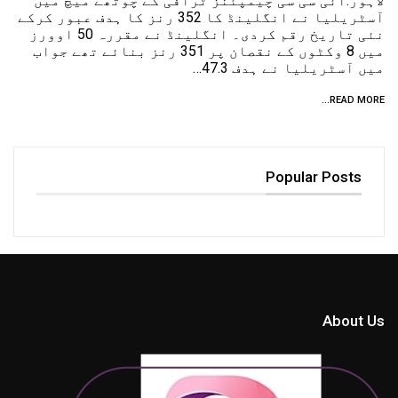
لاہور:آئی سی سی چیمپئنز ٹرافی کے چوتھے میچ میں
آسٹریلیا نے انگلینڈ کا 352 رنز کا ہدف عبور کرکے
نئی تاریخ رقم کردی۔ انگلینڈ نے مقررہ 50 اوورز
میں 8 وکٹوں کے نقصان پر 351 رنز بنائے تھے جواب
میں آسٹریلیا نے ہدف 47.3…
READ MORE...
Popular Posts
About Us