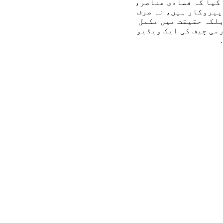
 کیا کہ فسادی عناصر،
پیروکار ہیں، نہ صرف
بلکہ حقیقت میں مکمل
می چیف کی ایک ویڈیو