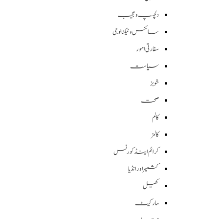
دلچسپ و عجیب
سائنس وٹیکنالوجی
سفارتی امور
سیاست
شوبز
صحت
کالم
کالمز
کرائم اینڈ کورٹس
کشمیر اور انڈیا
کھیل
مارکیٹ