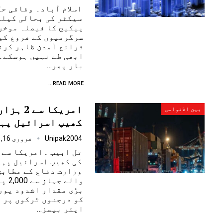
اسلام آباد۔ وفاقی ح
سیکٹر کی بحالی کیلئ
پیکیج کا فیصلہ موخر
سرگرمیوں کے فروغ کی
ذرائع آمدن ظاہر کرنے
ابھی طے نہیں ہوسکے۔ 
بار پھر…
READ MORE...
امریکا س
بین الاقوامی
کھیپ اسرائیل پہ
Unipak2004
فروری 16, 2025
کی کھیپ اسرائیل پہ
وزارت دفاع کے مطابق
والے
بڑی مقدار اشدود پور
کو درجنوں ٹرکوں پر 
ایئر بیسز…