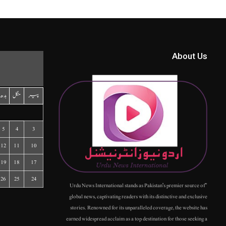
About Us
پیر
منگل
بدھ
5
4
3
12
11
10
19
18
17
26
25
24
"Urdu News International stands as Pakistan's premier source of
global news, captivating readers with its distinctive and exclusive
stories. Renowned for its unparalleled coverage, the website has
earned widespread acclaim as a top destination for those seeking a