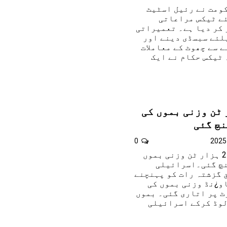
کومت نے رئیل اسٹیٹ
ے ٹیکس مراعاتی
 کر دیا ہے۔ تعمیراتی
لئے سبسڈی دینے اور
 سے چھوٹ کے معاملات
ٹیکس حکام نے ایک
ے 2 ہزار ٹن وزنی بموں کی
نچ گئی
0
تل ابیب ۔امریکا سے 2 ہزار ٹن وزنی بموں
نچ گئی۔اسرائیلی
 گزشتہ رات کو پہنچنے
 جہاز سے 2,000 پاو¿نڈ وزنی بموں کی
ٹ پر اتاری گئی۔ بموں
لوڈ کرکے اسرائیلی