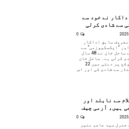
اداکار نے خود سے
0
معروف سابق اداکار
اور ”ایکسکیوزمی“ سے
شہرت حاصل کرنے والے ساحل خان نے 48 سال
ی کرلی ہے۔ ساحل خان
نے ویلنٹائن ڈے کے موقع پر دبئی میں 22
ڈر سے شادی کی اور اس
ام سے نابلد اور
ی ہیں، آرمی چیف
0
جنرل سید عاصم منیر