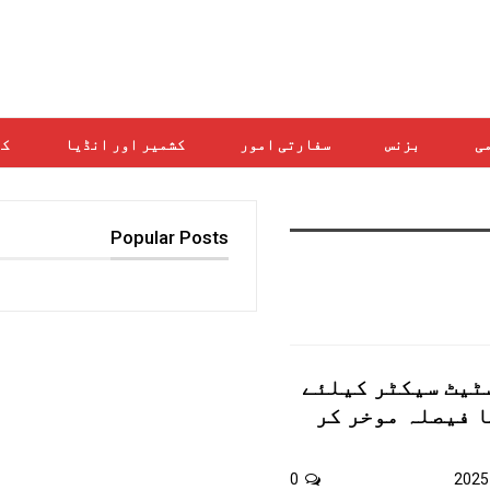
می
بزنس
سفارتی امور
کشمیر اور انڈیا
کھ
Popular Posts
ٹیٹ سیکٹر کیلئے
 فیصلہ موخر کر
0