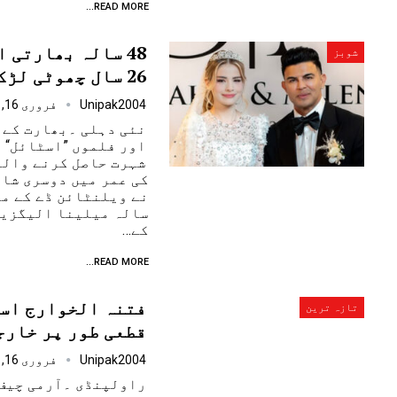
READ MORE...
48 سالہ بھارتی 
شوبز
26 سال چھوٹی لڑکی سے شادی کرلی
Unipak2004
فروری 16, 2025
نئی دہلی ۔بھارت کے 
اور فلموں ”اسٹائل“ 
کی عمر میں دوسری شاد
سالہ میلینا الیگزین
کے…
READ MORE...
فتنہ الخوارج اسل
تازہ ترین
قطعی طور پر خارج
Unipak2004
فروری 16, 2025
راولپنڈی ۔آرمی چیف 