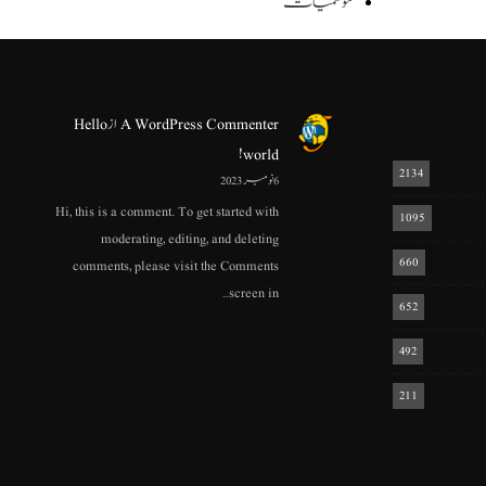
موسمیات
A WordPress Commenter
از
Hello
world!
2134
6 نومبر 2023
Hi, this is a comment. To get started with
1095
moderating, editing, and deleting
660
comments, please visit the Comments
screen in…
652
492
211