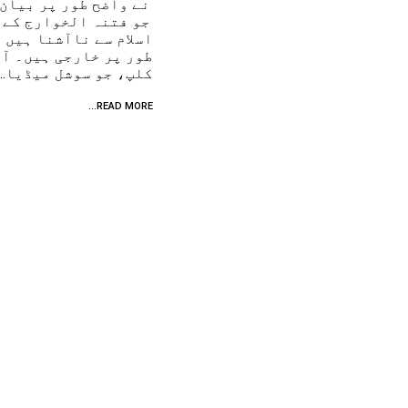
نے واضح طور پر بیان
جو فتنہ الخوارج کے 
اسلام سے ناآشنا ہیں 
طور پر خارجی ہیں۔ آر
کلپ، جو سوشل میڈیا…
READ MORE...