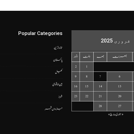
Popular Categories
فروری 2025
تازہ ترین
جمعرات
جمعہ
ہفتہ
اتوار
پاکستان
2
1
کھیل
9
8
7
6
بین الاقوامی
16
15
14
13
23
22
21
20
شوبز
28
27
جڑواں شہر
« جنوری
مارچ »