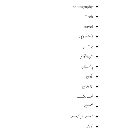
photography
Tech
travel
انٹرویوز
بزنس
بین الاقوامی
پاکستان
پکوان
تازہ ترین
تعارف
تعلیم
جڑواں شہر
خواتین