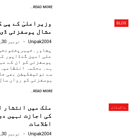
READ MORE...
وزیراعلیٰ کے پی 
BLOG
مشال یوسفزئی ڈی
Unipak2004
نومبر 30, 2024
پشاور۔خیبرپختونخوا
علی امین گنڈاپور کی
یوسفزئی کو ان کے عہ
ہے۔ محکمہ انتظامیہ 
سے نوٹیفکیشن بھی جا
یوسفزئی کو رواں سال
READ MORE...
ملک میں انتشار ا
پاکستان
کی اجازت نہیں دی
اطلاعات
Unipak2004
نومبر 30, 2024