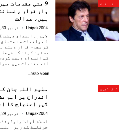
9 مئی مقدمات میں
تازہ ترین
وار قرار ، ضمانت
ہیں، عدالت
Unipak2004
نومبر 30, 2024
کے واقعات سے متعلق 
کو مجرم قرار دیتے ہو
مسترد کرنے کا فیصلہ 
آٹھ مقدمات میں عمرا
READ MORE...
مطیع اللہ جان کے 
تازہ ترین
اندراج پر اہم مش
گیر احتجاج کا اع
Unipak2004
نومبر 29, 2024
اسلام آباد: راولپنڈی
جرنلسٹ کے زیر اہتما