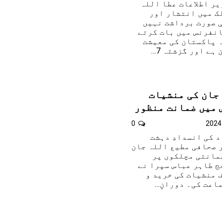
یر اطلاعات عطا اللہ
ک میں انتشار اور
ی صورت برداشت نہیں
انفرنس میں بات کرتے
ہ پاکستان کی معیشت
ہے اور گزشتہ 7…
جان کی منشیات
 میں ضمانت منظور
0
د کی انسدادِ دہشت
 صحافی مطیع اللہ جان
ے ضمانتی مچلکوں پر
ج طاہر عباس سپرا نے
ف منشیات کی خرید و
اعت کی۔ دورانِ…