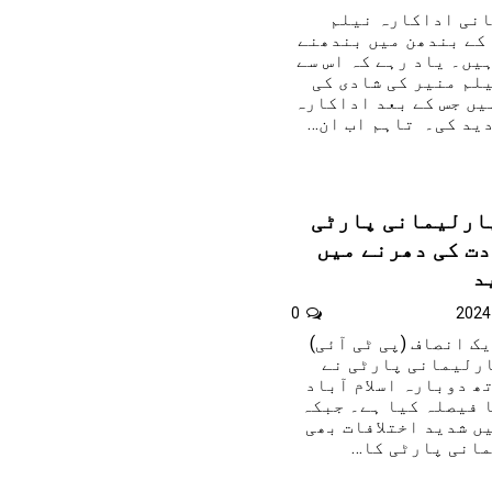
انی اداکارہ نیلم
 کے بندھن میں بندھنے
ہیں۔ یاد رہے کہ اس سے
لم منیر کی شادی کی
یں جس کے بعد اداکارہ
دید کی۔ تاہم اب ان…
پارلیمانی پارٹی
دت کی دھرنے میں
د
0
 انصاف (پی ٹی آئی)
رلیمانی پارٹی نے
ھ دوبارہ اسلام آباد
ا فیصلہ کیا ہے۔ جبکہ
یں شدید اختلافات بھی
انی پارٹی کا…