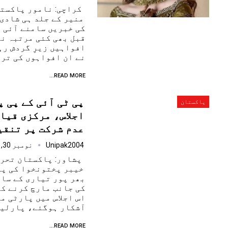
کراچی: نامور پاکست
منیر کے جلد ہی شادی
کی خبریں سامنے آئی 
قبل بھی کئی مرتبہ نی
افواہیں زیرِ گردش رہ
نے ان افواہوں کی تر
READ MORE...
پی ٹی آئی کے پی 
پاکستان
اجلاس، مرکزی قیا
عدم شرکت پر تنقی
Unipak2004
نومبر 30, 2024
پشاور: پاکستان تحریک
خیبر پختونخوا کی پا
بھر پور تیاری کے سات
کی جانب مارچ کرنے ک
اس اجلاس میں پارٹی م
آشکار ہوگئے، پارلیم
READ MORE...