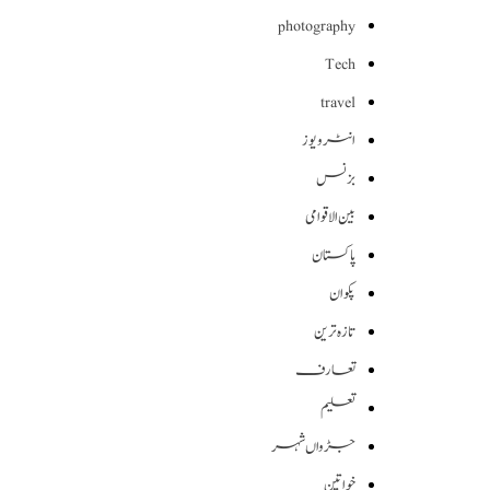
photography
Tech
travel
انٹرویوز
بزنس
بین الاقوامی
پاکستان
پکوان
تازہ ترین
تعارف
تعلیم
جڑواں شہر
خواتین