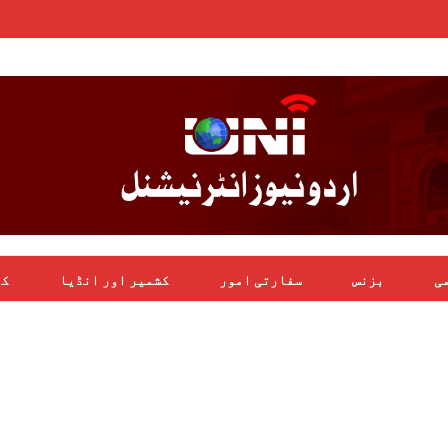
می
بزنس
سفارتی امور
کشمیر اور انڈیا
کھ