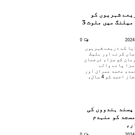
یعے شہریوں کو
ہراساں اور بلیک میلنگ میں ملوث 3
0
ڈیا کے ذریعے شہریوں
ساں کرنے اور بلیک
میں ملوث 3 مجرمان کو سزا، ترجمان
سزا پانے والے
مد، محمد عمران اور
شمریز احمد شامل , اعجاز احمد کو 4 سال،
پسند ہندووں کی
مسجد کو منہدم
ر،
0