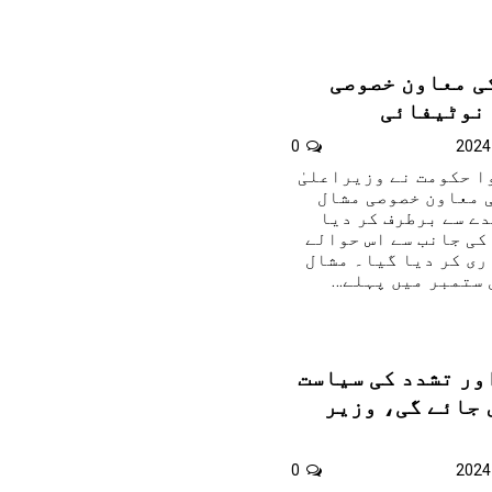
کی معاون خصوصی
 نوٹیفائی
0
 حکومت نے وزیراعلیٰ
 معاون خصوصی مشال
دے سے برطرف کر دیا
کی جانب سے اس حوالے
ری کر دیا گیا۔ مشال
 ستمبر میں پہلے…
ور تشدد کی سیاست
 جائے گی، وزیر
0