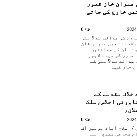
 عمران خان قصور
یں خارج کی جاتی
0
لاہور۔انسدادِ دہشت گردی کی عدالت نے 9 مئی
مقدمات میں عمران خان
ئے ان کی ضمانتیں
جاری کر دیا۔ لاہور
کی انسداد دہشت گردی عدالت نے 9 مئی کے
ن خان کی…
خلاف مقدمے کے
اورتی اجلاس،ملک
لان،
0
 / اسلام آباد یونین آف
م صحافی مطیع اللہ