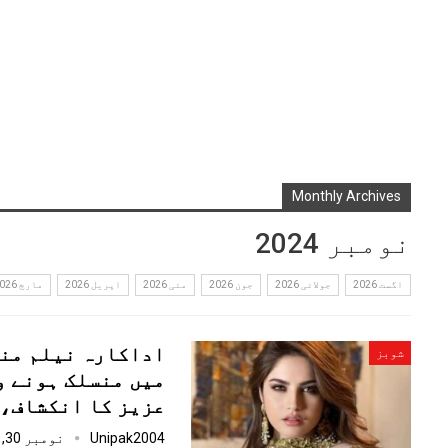
Monthly Archives
نومبر 2024
اگست 2026
جولائی 2026
جون 2026
مئی 2026
اپریل 2026
مارچ 2026
اداکارہ نیلم من
شوبز
میں منسلک ہونے و
عزیز کا انکشاف،
Unipak2004
نومبر 30, 2024