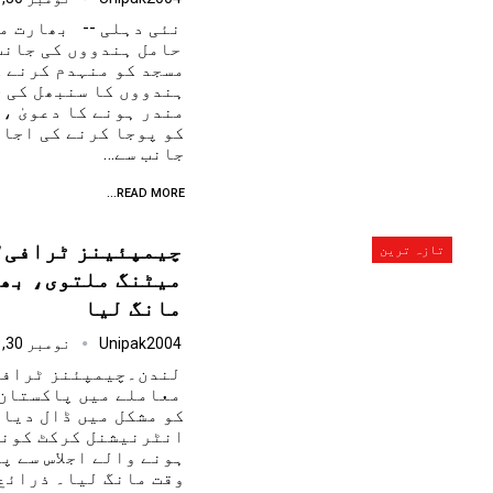
نئی دہلی -- بھارت م
حامل ہندووں کی جانب
مسجد کو منہدم کرنے ک
ہندووں کا سنبھل کی ج
مندر ہونے کا دعویٰ ،
کو پوجا کرنے کی اجاز
جانب سے…
READ MORE...
چیمپئینز ٹرافی؛ 
تازہ ترین
میٹنگ ملتوی، بھا
مانگ لیا
Unipak2004
نومبر 30, 2024
لندن۔چیمپئنز ٹرافی
معاملے میں پاکستان 
کو مشکل میں ڈال دیا،
انٹرنیشنل کرکٹ کونسل
ہونے والے اجلاس سے پ
وقت مانگ لیا۔ ذرائع