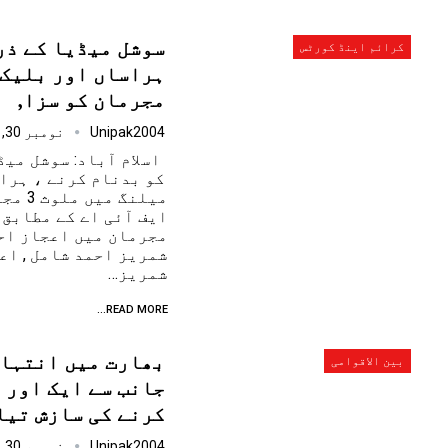
سوشل میڈیا کے ذر
کرائم اینڈ کورٹس
مجرمان کو سزا,
Unipak2004
نومبر 30, 2024
اسلام آباد: سوشل می
کو بدنام کرنے ، ہرا
میلنگ 
ایف آئی اے کے مطابق 
مجرمان میں اعجاز اح
شمریز…
READ MORE...
بھارت میں انتہا 
بین الاقوامی
جانب سے ایک اور 
کرنے کی سازش تیا
Unipak2004
نومبر 30, 2024