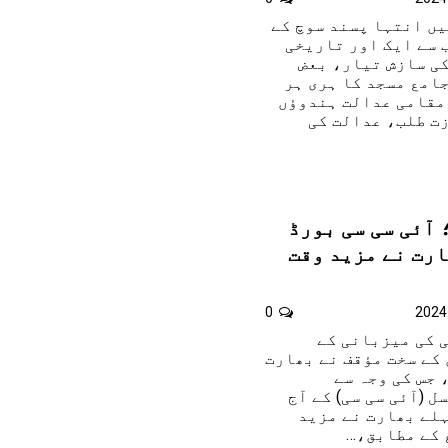
یں انتہا پسند سوچ کے
 سے ایک اور تاریخی
ی سازش تیار، بعض
امع مسجد کا ہری ہر
 مقامی عدالت ہندوؤں
ت طلب، عدالت کی
آئی سی سی بورڈ
رت نے مزید وقت
0
 کی میزبانی کے
کے سخت مؤقف نے بھارت
 جس کی وجہ سے
 (آئی سی سی) کے آج
ہلے بھارت نے مزید
 کے مطابق،…