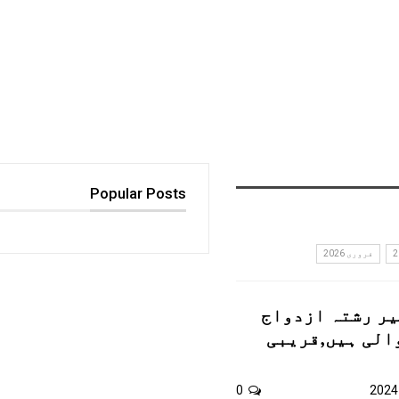
Popular Posts
فروری 2026
یر رشتہ ازدواج
الی ہیں,قریبی
0