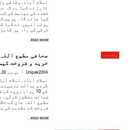
اسلام آباد۔وفاقی وز
تارڑ نے کہا ہے کہ مل
تشدد کی سیاست کو کس
کیا جائے گا۔ پریس ک
ہوئے انہوں نے کہا ک
ترقی کی راہ پر گامزن 
READ MORE...
صحافی مطیع اللہ 
پاکستان
خرید و فروخت کیس
Unipak2004
نومبر 30, 2024
اسلام آباد۔اسلام آبا
گردی عدالت نے سینئر
کی 10 ہزار روپے ک
ضمانت منظور کرلی۔ ج
مطیع اللہ جان کے خلا
فروخت کے مقدمے کی سم
READ MORE...