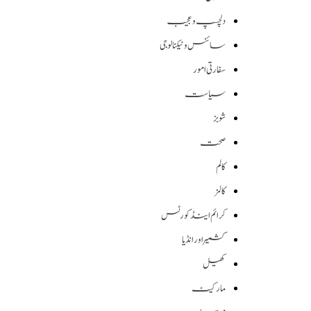
دلچسپ و عجیب
سائنس وٹیکنالوجی
سفارتی امور
سیاست
شوبز
صحت
کالم
کالمز
کرائم اینڈ کورٹس
کشمیر اور انڈیا
کھیل
مارکیٹ