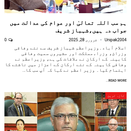
ہم سب اللہ تعالیٰ اور عوام کی عدالت میں
جواب دہ ہیں،شہباز شریف
Unipak2004
فروری 28, 2025
0
اسلام آباد۔وزیراعظم شہباز شریف سے نئے وفاقی
وزرائ، وزراءمملکت اور مشیروں سمیت وفاقی
کابینہ کے ارکان نے ملاقات کی ہے، وزیراعظم نے
وفاقی کابینہ کے نئے ارکان کے اعزاز میں ناشتے کا
اہتمام کیا۔ وزیر اعظم نے کہا کہ آپ سب کا…
READ MORE...
تازہ ترین