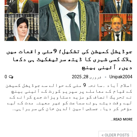
جوڈیشل کمیشن کی تشکیل؛ 9مئی واقعات میں
ہلاک کسی شہری کا ڈیتھ سرٹیفکیٹ ہی دکھا
دیں، آئینی بینچ
Unipak2004
فروری 28, 2025
0
اسلام آباد ۔سانحہ 9 مئی کے حوالے سے جوڈیشل کمیشن
کے قیام کے معاملے پر سپریم کورٹ کے آئینی بینچ
نے تحریک انصاف کو مزید دستاویزات جمع کرانے کے
لیے وقت دیتے ہوئے سماعت کو غیر معینہ مدت کے لیے
مؤخر کر دیا۔ جسٹس امین الدین خان کی سربراہی…
READ MORE...
OLDER POSTS