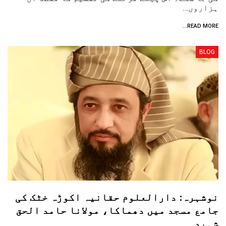
ہزاروں…
READ MORE...
BLOG
نوشہرہ: دارالعلوم حقانیہ اکوڑہ خٹک کی
جامع مسجد میں دھماکا، مولانا حامد الحق
شہید