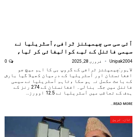
آئی سی سی چیمپئنز ٹرافی،آسٹریلیا نے
سیمی فائنل کے لیے کوالیفائی کر لیا،
Unipak2004
فروری 28, 2025
0
لاہور:چیمپئنز ٹرافی کے گروپ بی کا اہم میچ جو
افغانستان اور آسٹریلیا کے درمیان کھیلا گیا بارش
کے باعث مکمل نہ ہو سکا ،تاہم آسٹریلیا نے سیمی
فائنل میں جگہ بنالی۔ افغانستان کے 274 رنز کے
ہدف کے تعاقب میں آسٹریلیا نے 12.5 اوورز…
READ MORE...
تازہ ترین