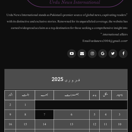
"Urdu News International stands as Pakistan's premier source of global news, captivating readers
with its distinctive and exclusive stories. Renowned for its unparalleled coverage, the website has
earned widespread acclaim as a top destination for those seeking a comprehensive insight into
international affairs."
•Email:urdunews3004@gmail.com
فروری 2025
پیر
منگل
بدھ
جمعرات
جمعہ
ہفتہ
اتوار
2
1
9
8
7
6
5
4
3
16
15
14
13
12
11
10