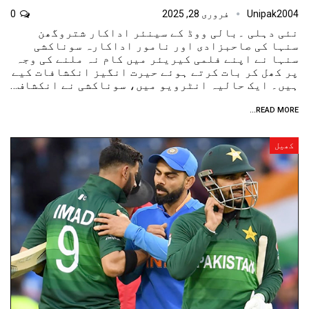
Unipak2004
فروری 28, 2025
0
نئی دہلی ۔بالی ووڈ کے سینئر اداکار شتروگھن
سنہا کی صاحبزادی اور نامور اداکارہ سوناکشی
سنہا نے اپنے فلمی کیریئر میں کام نہ ملنے کی وجہ
پر کھل کر بات کرتے ہوئے حیرت انگیز انکشافات کیے
ہیں۔ ایک حالیہ انٹرویو میں، سوناکشی نے انکشاف…
READ MORE...
کھیل