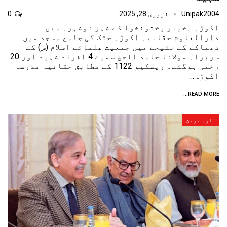
Unipak2004
فروری 28, 2025
0
اکوڑہ ۔خیبر پختونخوا کے شہر نوشہرہ میں
دارالعلوم حقانیہ اکوڑہ خٹک کی جامع مسجد میں
دھماکے کے نتیجے میں جمعیت علمائے اسلام (س) کے
سربراہ مولانا حامد الحق سمیت 4 افراد شہید اور 20
زخمی ہوگئے۔ ریسکیو 1122 کے مطابق حقانیہ مدرسہ
اکوڑہ…
READ MORE...
تازہ ترین