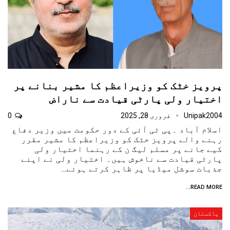
پرویز خٹک کو وزیراعظم کا مشیر بنانے پر
اختیار ولی پارٹی قیادت سے ناراض
Unipak2004
فروری 28, 2025
0
اسلام آباد ۔پی ٹی آئی کے دور حکومت میں وزیر دفاع
رہنے والے پرویز خٹک کو وزیراعظم کا مشیر مقرر
کیے جانے پر مسلم لیگ ن کے رہنما اختیار ولی
پارٹی قیادت سے ناخوش ہیں۔ اختیار ولی نے اپنے
جذبات سوشل میڈیا پر ظاہر کرتے ہوئے…
READ MORE...
پاکستان