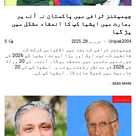
چیمپئنز ٹرافی میں پاکستان نہ آنے پر
بھارت میں ایشیا کپ کا انعقاد مشکل میں
پڑ گیا
Unipak2004
فروری 28, 2025
0
چیمپئنز ٹرافی کے بعد بین الاقوامی کرکٹ کے
شائقین کے لیے ایک اور بڑا ایونٹ ایشیا کپ 2026 کی
صورت میں ستمبر میں منعقد ہوگا۔ آئندہ ٹی 20 ورلڈ
کپ 2026 کو مدنظر رکھتے ہوئے یہ ایشیا کپ ٹی 20
فارمیٹ میں کھیلا جائے گا۔ ایشیا کپ کی…
READ MORE...
پاکستان