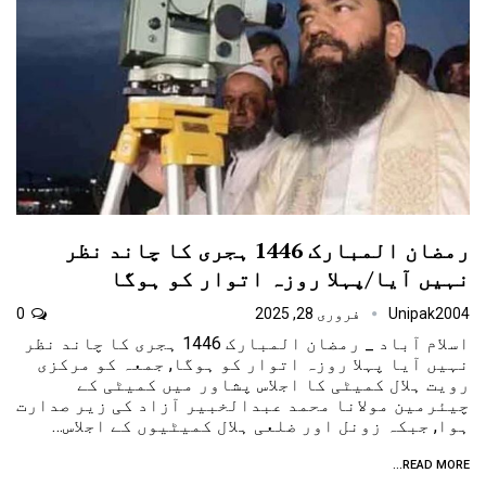
رمضان المبارک 1446 ہجری کا چاند نظر
نہیں آیا/پہلا روزہ اتوار کو ہوگا
Unipak2004
فروری 28, 2025
0
اسلام آباد _ رمضان المبارک 1446 ہجری کا چاند نظر
نہیں آیا پہلا روزہ اتوار کو ہوگا, جمعہ کو مرکزی
رویت ہلال کمیٹی کا اجلاس پشاور میں کمیٹی کے
چیئرمین مولانا محمد عبدالخبیر آزاد کی زیر صدارت
ہوا, جبکہ زونل اور ضلعی ہلال کمیٹیوں کے اجلاس…
READ MORE...