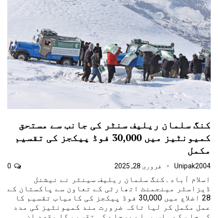
کنگ سلمان ریلیف سنٹر کی جانب سے مستحق
کمیونٹیز میں 30,000 فوڈ پیکجز کی تقسیم
مکمل
Unipak2004
فروری 28, 2025
0
اسلام آباد۔کنگ سلمان ریلیف سینٹر نے نیشنل
ڈیزاسٹر مینجمنٹ اتھارٹی کے تعاون سے پاکستان کے
28 اضلاع میں 30,000 فوڈ پیکجز کی کامیاب تقسیم کا
عمل مکمل کر لیا تاکہ ضرورت مند کمیونٹیز کی مدد
کی جا سکے۔ اس پہلے مرحلے کی تقسیم کا مقصد ان