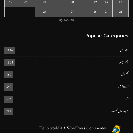
23
22
21
20
19
18
17
28
27
26
25
24
« جنوری
مارچ »
Popular Categories
تازہ ترین
2134
پاکستان
1095
کھیل
660
بین الاقوامی
652
شوبز
492
جڑواں شہر
211
A WordPress Commenter
از
Hello world!