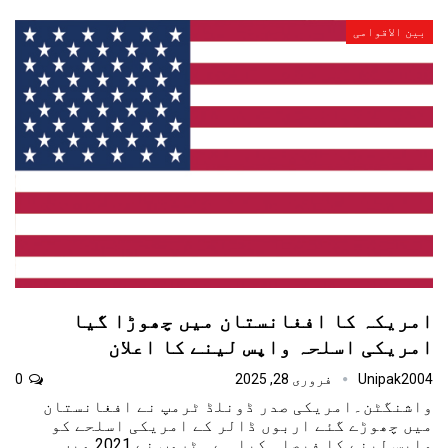
بین الاقوامی
امریکہ کا افغانستان میں چھوڑا گیا
امریکی اسلحہ واپس لینے کا اعلان
Unipak2004
فروری 28, 2025
0
واشنگٹن۔امریکی صدر ڈونلڈ ٹرمپ نے افغانستان
میں چھوڑے گئے اربوں ڈالر کے امریکی اسلحے کو
واپس لینے کا فیصلہ کیا ہے۔ ٹرمپ نے 2021 میں