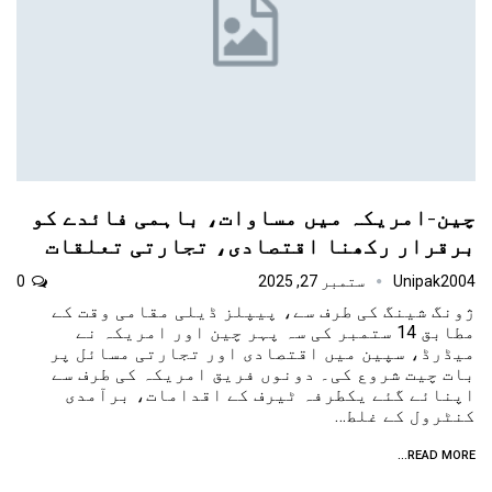
چین-امریکہ میں مساوات، باہمی فائدے کو
برقرار رکھنا اقتصادی، تجارتی تعلقات
Unipak2004
ستمبر 27, 2025
0
ژونگ شینگ کی طرف سے، پیپلز ڈیلی مقامی وقت کے
مطابق 14 ستمبر کی سہ پہر چین اور امریکہ نے
میڈرڈ، سپین میں اقتصادی اور تجارتی مسائل پر
بات چیت شروع کی۔ دونوں فریق امریکہ کی طرف سے
اپنائے گئے یکطرفہ ٹیرف کے اقدامات، برآمدی
کنٹرول کے غلط…
READ MORE...