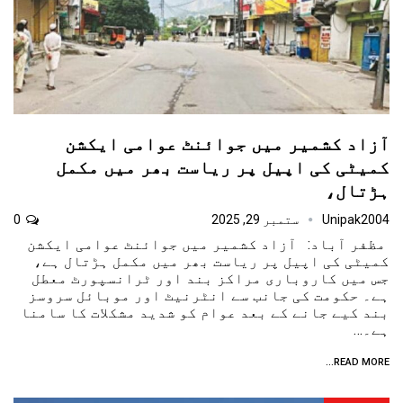
آزاد کشمیر میں جوائنٹ عوامی ایکشن
کمیٹی کی اپیل پر ریاست بھر میں مکمل
ہڑتال،
Unipak2004
ستمبر 29, 2025
0
مظفر آباد: آزاد کشمیر میں جوائنٹ عوامی ایکشن
کمیٹی کی اپیل پر ریاست بھر میں مکمل ہڑتال ہے،
جس میں کاروباری مراکز بند اور ٹرانسپورٹ معطل
ہے۔ حکومت کی جانب سے انٹرنیٹ اور موبائل سروسز
بند کیے جانے کے بعد عوام کو شدید مشکلات کا سامنا
ہے۔…
READ MORE...