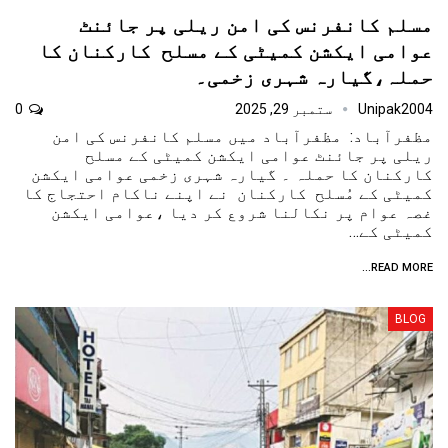
مسلم کانفرنس کی امن ریلی پر جائنٹ
عوامی ایکشن کمیٹی کے مسلح کارکنان کا
حملہ،گیارہ شہری زخمی۔
Unipak2004
ستمبر 29, 2025
0
مظفرآباد: مظفرآباد میں مسلم کانفرنس کی امن
ریلی پر جائنٹ عوامی ایکشن کمیٹی کے مسلح
کارکنان کا حملہ ۔ گیارہ شہری زخمی عوامی ایکشن
کمیٹی کے مُسلح کارکنان نے اپنے ناکام احتجاج کا
غصہ عوام پر نکالنا شروع کر دیا ،عوامی ایکشن
کمیٹی کے…
READ MORE...
BLOG