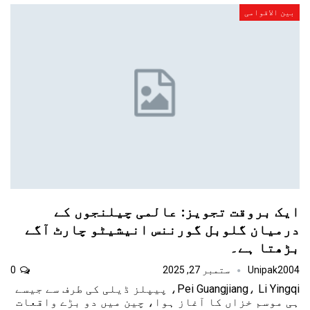
بین الاقوامی
ایک بروقت تجویز: عالمی چیلنجوں کے
درمیان گلوبل گورننس انیشیٹو چارٹ آگے
بڑھتا ہے۔
Unipak2004
ستمبر 27, 2025
0
Pei Guangjiang، Li Yingqi، پیپلز ڈیلی کی طرف سے جیسے
ہی موسم خزاں کا آغاز ہوا، چین میں دو بڑے واقعات