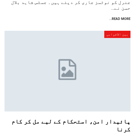
جنرل کو نوٹسز جاری کر دیئے ہیں۔ جسٹس شاہد بلال
حسن نے…
READ MORE...
بین الاقوامی
پائیدار امن، استحکام کے لیے مل کر کام
کرنا