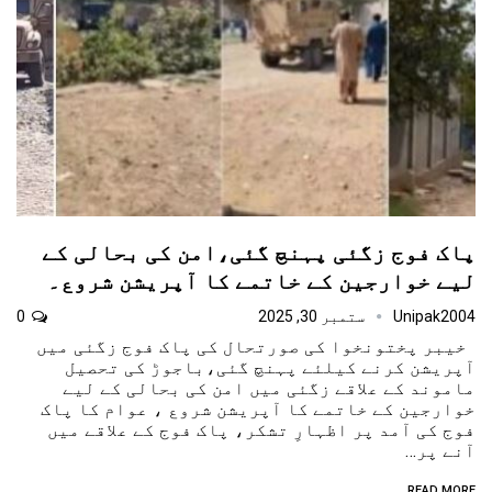
پاک فوج زگئی پہنچ گئی،امن کی بحالی کے
لیے خوارجین کے خاتمے کا آپریشن شروع۔
Unipak2004
ستمبر 30, 2025
0
خیبر پختونخوا کی صورتحال کی پاک فوج زگئی میں
آپریشن کرنے کیلئے پہنچ گئی،باجوڑ کی تحصیل
ماموند کے علاقے زگئی میں امن کی بحالی کے لیے
خوارجین کے خاتمے کا آپریشن شروع ، عوام کا پاک
فوج کی آمد پر اظہارِ تشکر، پاک فوج کے علاقے میں
آنے پر…
READ MORE...