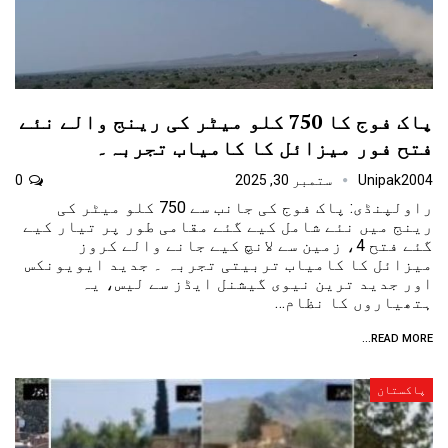
پاک فوج کا 750 کلو میٹر کی رینج والے نئے
فتح فور میزائل کا کامیاب تجربہ۔
Unipak2004
ستمبر 30, 2025
0
راولپنڈی: پاک فوج کی جانب سے 750 کلو میٹر کی
رینج میں نئے شامل کیے گئے مقامی طور پر تیار کیے
گئے فتح 4، زمین سے لانچ کیے جانے والے کروز
میزائل کا کامیاب تربیتی تجربہ ۔ جدید ایویونکس
اور جدید ترین نیوی گیشنل ایڈز سے لیس، یہ
ہتھیاروں کا نظام…
READ MORE...
پاکستان