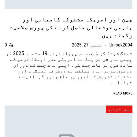
چین اور امریکہ مشترکہ کامیابی اور
باہمی خوشحالی حاصل کرنے کی پوری صلاحیت
رکھتے ہیں۔
Unipak2004
ستمبر 27, 2025
0
ژونگ شینگ کی طرف سے، پیپلز ڈیلی 19 ستمبر 2025 کو
چینی صدر شی جن پنگ نے امریکی صدر ڈونلڈ ٹرمپ کے
ساتھ فون پر بات چیت کی۔ اپنی بات چیت کے دوران
دونوں سربراہان مملکت نے دوطرفہ تعلقات اور
مشترکہ تشویش کے امور پر واضح اور گہرائی سے
تبادلہ…
READ MORE...
بین الاقوامی