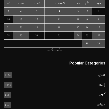
پیر
منگل
بدھ
جمعرات
جمعہ
ہفتہ
اتوار
7
6
5
4
3
2
1
14
13
12
11
10
9
8
21
20
19
18
17
16
15
28
27
26
25
24
23
22
30
29
« اگست
اکتوبر »
Popular Categories
تازہ ترین
2134
پاکستان
1095
کھیل
660
بین الاقوامی
652