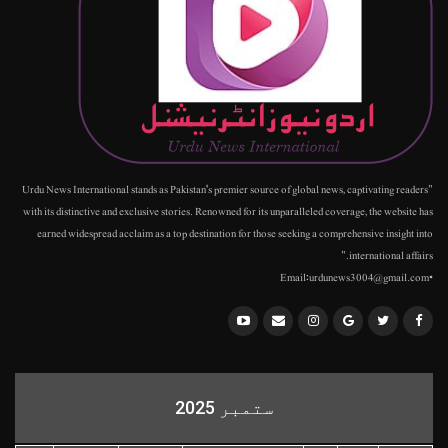
"Urdu News International stands as Pakistan's premier source of global news, captivating readers
with its distinctive and exclusive stories. Renowned for its unparalleled coverage, the website has
earned widespread acclaim as a top destination for those seeking a comprehensive insight into
international affairs."
•Email:urdunews3004@gmail.com
ستمبر 2025