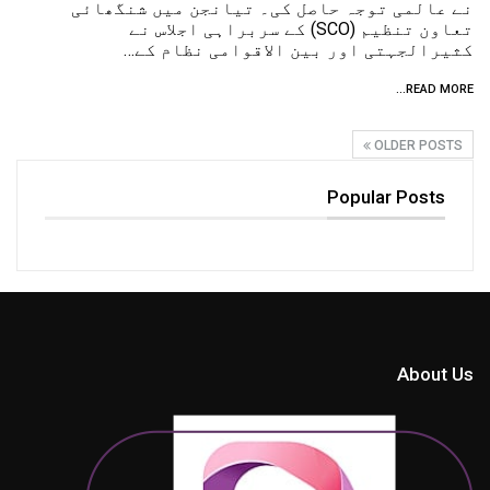
نے عالمی توجہ حاصل کی۔ تیانجن میں شنگھائی
تعاون تنظیم (SCO) کے سربراہی اجلاس نے
کثیرالجہتی اور بین الاقوامی نظام کے…
READ MORE...
OLDER POSTS
Popular Posts
About Us