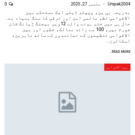
Unipak2004
ستمبر 27, 2025
0
بذریعہ ہی ین، پیپلز ڈیلی ایک مستحکم بین
الاقوامی نظم عالمی امن اور ترقی کا سنگ بنیاد ہے۔
حال ہی میں ختم ہونے والے 12ویں بیجنگ ژیانگ شان
فورم میں، 100 سے زائد ممالک، خطوں اور بین
الاقوامی تنظیموں کے نمائندوں کے ساتھ ماہرین،
اسکالرز…
READ MORE...
بین الاقوامی