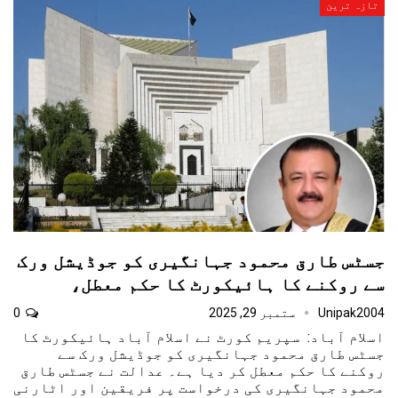
تازہ ترین
جسٹس طارق محمود جہانگیری کو جوڈیشل ورک
سے روکنے کا ہائیکورٹ کا حکم معطل،
Unipak2004
ستمبر 29, 2025
0
اسلام آباد: سپریم کورٹ نے اسلام آباد ہائیکورٹ کا
جسٹس طارق محمود جہانگیری کو جوڈیشل ورک سے
روکنے کا حکم معطل کر دیا ہے۔ عدالت نے جسٹس طارق
محمود جہانگیری کی درخواست پر فریقین اور اٹارنی