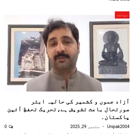
سیاست
آزاد جموں و کشمیر کی حالیہ ابتر
صورتحال باعث تشویش ہے،تحریک تحفظِ آئین
پاکستان۔
Unipak2004
ستمبر 29, 2025
0