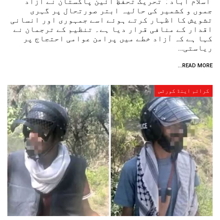
اسلام آباد : تحریک تحفظِ آئین پاکستان نے آزاد
جموں و کشمیر کی حالیہ ابتر صورتحال پر گہری
تشویش کا اظہار کرتے ہوئے اسے جمہوری اور انسانی
اقدار کے منافی قرار دیا ہے۔ تنظیم کے ترجمان نے
کہا ہے کہ آزاد خطے میں پرامن عوامی احتجاج پر
ریاستی…
READ MORE...
کرائم اینڈ کورٹس