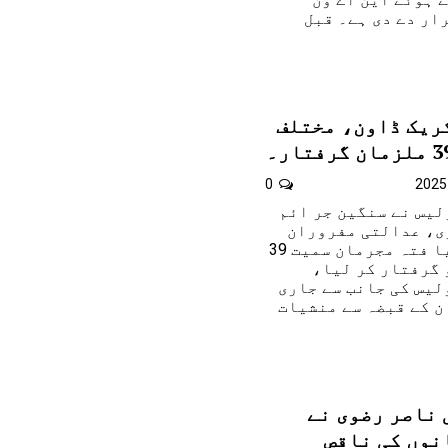
ار دے دی ہے۔ قبل
ریک ڈاون، مختلف
0
لیس نے سنگین جر ائم
2 اشتہا ری، عدالتی مفروران
اور سابقہ ریکا ر ڈ یا فتہ مجرمان سمیت 39
 گرفتار کر لیا،
لیس کی جانب سے جاری
ن کے قبضہ سے منشیات
 ناصر رضوی نے
انوں کی ناقص