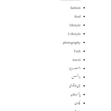
fashion
food
lifestyle
Lifestyle
photography
Tech
travel
انٹرویوز
بزنس
بین الاقوامی
پاکستان
پکوان