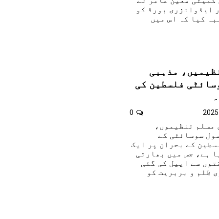
 کمیٹی معین عامر نے
ر ایڈوائزری بورڈ کو
ہ کیا کہ اس میں
نظیمیں، مذہبی
سائٹی فلسطین کی
۔
0
ی مسلم تنظیموں،
ول سوسائٹی کے
سطین کے بحران پر ایک
ا ہے، جس میں بھارتی
توں سے اپیل کی گئی
ی ظلم و بربریت کو