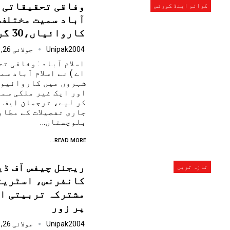
وفاقی تحقیقاتی ا
کرائم اینڈ کورٹس
آباد سمیت مختلف 
کاروائیاں،30 گرفتار
Unipak2004
جولائی 26, 2025
اسلام آباد : وفاقی ت
اے ) نے اسلام آباد س
شہروں میں کاروائیوں
کر لیے، ترجمان ایف آ
جاری تفصیلات کے مطاب
بلوچستان…
READ MORE...
ریجنل چیفس آف ڈ
تازہ ترین
کانفرنس، اسٹریٹ
مشترکہ تربیتی ا
پر زور
Unipak2004
جولائی 26, 2025