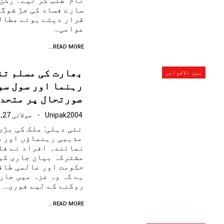
نام طلب کر لیے۔ رکن
سارے فساد کی جڑ شوگ
قرار دیتے ہوئے مطالب
عوامی…
READ MORE...
بھارت کی مسلم ت
بین الاقوامی
رہنما اور سول سو
صورتحال پر متحد
Unipak2004
جولائی 27, 2025
نئی دہلی: ملک کی بڑ
مذہبی رہنماؤں اور س
نمائندہ افراد نے فل
مشترکہ بیان جاری کی
حکومت اور عالمی طاق
ہے کہ وہ غزہ میں جار
روکنے کے لیے فوری…
READ MORE...