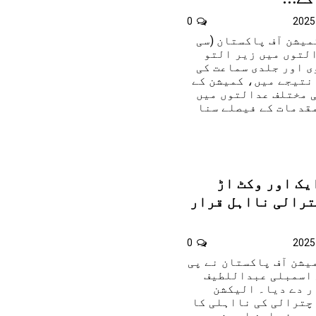
0
میشن آف پاکستان (سی
التوں میں زیر التو
ی اور جلدی سماعت کی
نتیجے میں، کمیشن کے
ی مختلف عدالتوں میں
ء 40 فیصد مقدمات کے فیصلے سنا
یک اور وکٹ اڑ
ترالی نااہل قرار
0
یشن آف پاکستان نے پی
ی اسمبلی عبداللطیف
ر دے دیا۔ الیکشن
چترالی کی نااہلی کا
 ہوئے این اے ون