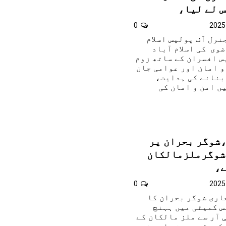
 لے لیا،
0
نرل آف پولیس اسلام
وی کی اسلام آباد
س افسران کے ساتھ زوم
و امان اور عوامی جان
بنانے کی ہدایت،
ں امن و امان کی
،شوگر بحران پر
شوگرملزمالکان
ے،
0
جاری شوگر بحران کا
 کمیٹی میں ہہنچ
 آر سے ملز مالکان کے