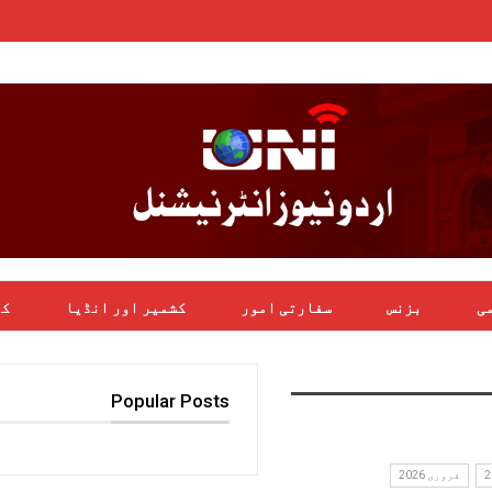
می
بزنس
سفارتی امور
کشمیر اور انڈیا
کھ
Popular Posts
فروری 2026