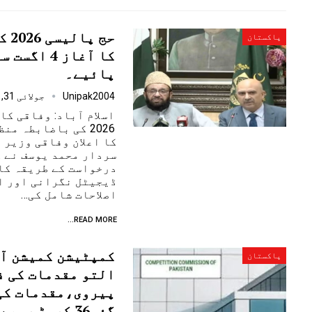
حج 
پاکستان
کا آغاز 4 
پائیے۔
Unipak2004
جولائی 31, 2025
اسلام آباد: وفاقی کا
2026 کی باضابطہ م
کا اعلان وفاقی وزیر 
سردار محمد یوسف نے 
درخواست کے طریقہ کا
ڈیجیٹل نگرانی اور ا
اصلاحات شامل کی…
READ MORE...
کمپٹیشن کمیشن آف
پاکستان
التو مقدمات کی ف
گئ،36 کروڑ روپے کے…