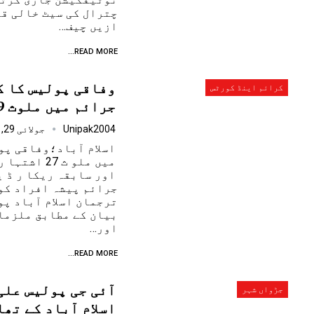
چترال کی سیٹ خالی قر
ازیں چیف…
READ MORE...
وفاقی پولیس کا ک
کرائم اینڈ کورٹس
جرائم میں ملوث 39 ملزمان گرفتار۔
Unipak2004
جولائی 29, 2025
اسلام آباد؛وفاقی پو
میں ملو ث 7
جرائم پیشہ افراد کو
ترجمان اسلام آباد پو
بیان کے مطابق ملزما
اور…
READ MORE...
آئی جی پولیس علی
جڑواں شہر
اسلام آباد کے تھ