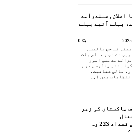
پالیسی 2026 کا اعلان،عملدرآمد
اگست سے، پہلے آئیے پہلے
0
بینہ نے حج پالیسی
نظوری دے دی ہے۔ اس بات
برائے مذہبی امور
کیا۔ نئی پالیسی میں
ر، مالی شفافیت،
نتظامات میں اہم
 پاکستان کی زیر
عال
پیروی،مقدمات کی تعداد 223 رہ