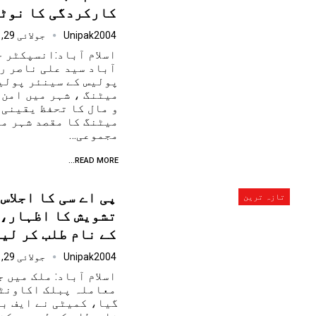
کارکردگی کا نوٹس
Unipak2004
جولائی 29, 2025
اسلام آباد:انسپکٹر ج
آباد سید علی ناصر رض
پولیس کے سینئر پولی
میٹنگ ، شہر میں امن 
و مال کا تحفظ یقینی 
میٹنگ کا مقصد شہر می
مجموعی…
READ MORE...
پی اے سی کا اجلاس
تازہ ترین
تشویش کا اظہار،
کے نام طلب کر لی
Unipak2004
جولائی 29, 2025
اسلام آباد: ملک میں 
معاملہ پبلک اکاونٹس
گیا، کمیٹی نے ایف بی