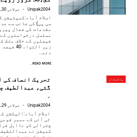
Unipak2004
جولائی 30, 2025
اسلام آباد:کمپٹیشن ک
سی پی) کی جانب سے عد
مقدمات کی فعال پیرو
مسلسل درخواستوں کے 
فیصلوں کے خلاف ملک ک
زیر التوا
دئے…
READ MORE...
تحریک انصاف کی ا
پاکستان
گئی، عبدالطیف چ
۔
Unipak2004
جولائی 29, 2025
اسلام آباد:الیکشن کم
ٹی آئی کے ممبر قوم
چترالی کو نااہل قرا
کمیشن نے عبداللطیف 
نوٹیفکیشن جاری کرتے