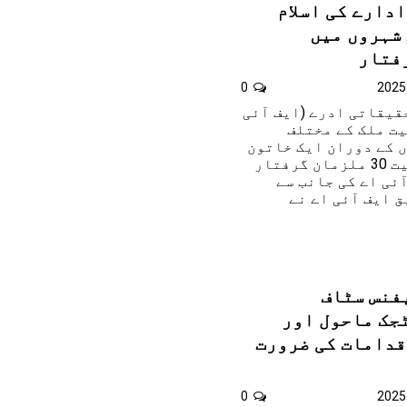
دارے کی اسلام
شہروں میں
0
حقیقاتی ادرے (ایف آئی
میت ملک کے مختلف
 کے دوران ایک خاتون
اور ایک غیر ملکی سمیت 30 ملزمان گرفتار
ئی اے کی جانب سے
ق ایف آئی اے نے
یفنس سٹاف
جک ماحول اور
قدامات کی ضرورت
0