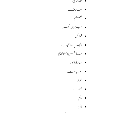
تازہ ترین
تعارف
تعلیم
جڑواں شہر
خواتین
دلچسپ و عجیب
سائنس وٹیکنالوجی
سفارتی امور
سیاست
شوبز
صحت
کالم
کالمز