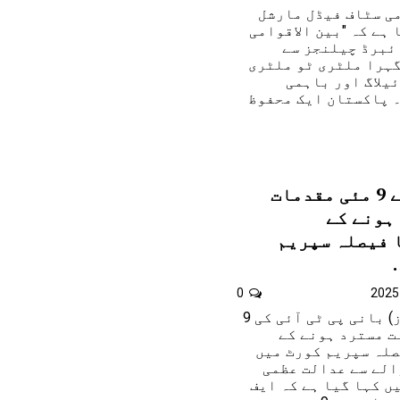
ی سٹاف فیڈل مارشل
 ہے کہ "بین الاقوامی
ئبرڈ چیلنجز سے
گہرا ملٹری ٹو ملٹری
یلاگ اور باہمی
۔ پاکستان ایک محفوظ
بانی پی ٹی آئی نے 9 مئی مقدمات
ہونے کے
 فیصلہ سپریم
0
اسلام آباد:(دنیا نیوز) بانی پی ٹی آئی کی 9
ت مسترد ہونے کے
صلہ سپریم کورٹ میں
الے سے عدالت عظمی
ں کہا گیا ہے کہ ایف