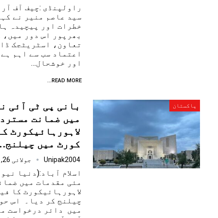
راولپنڈی :چیف آف آرم
سید عاصم منیر نے کہا
خطرات اور پیچیدہ ہا
بھرپور اس دور میں، 
تعاون، اسٹریٹجک ڈائ
اعتماد سب سے اہم ہے
اور خوشحال…
READ MORE...
پاکستان
میں ضمانت مسترد 
لاہورہائیکورٹ کا
کورٹ میں چیلنج…
Unipak2004
جولائی 26, 2025
مئی مقدمات میں ضمان
لاہورہائیکورٹ کا فی
چیلنج کر دیا۔ اس حو
میں دائر درخواست می