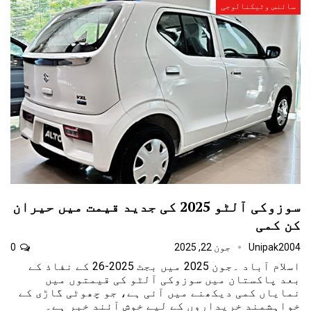
سائنس وٹیکنالوجی
سوزوکی آلٹو 2025 کی جدید قیمت میں حیران
کن کمی
Unipak2004
جون 22, 2025
0
اسلام آباد ۔جون 2025 میں بجٹ 2025-26 کے نفاذ کے
بعد پاکستان میں سوزوکی آلٹو کی قیمتوں میں
نمایاں کمی دیکھنے میں آئی ہے، جو چھوٹی گاڑی کے
خواہشمند خریداروں کے لیے خوش آئند خبر ہے۔