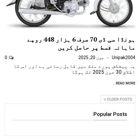
ہونڈا سی ڈی 70 صرف 6 ہزار 448 روپے
ماہانہ قسط پر حاصل کریں
Unipak2004
جون 20, 2025
0
یہ پیشکش پورے ملک میں قابل رسائی ہے اور اس کا
اطلاق 30 جون 2025 تک ہوگا
READ MORE...
OLDER POSTS
Popular Posts