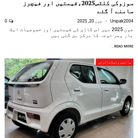
سوزوکی کلٹس2025،قیمتیں اور فیچرز
سامنے آ گئے
Unipak2004
جون 20, 2025
0
جون 2025 میں اس گاڑی کی قیمتیں اور خصوصیات ایک
بار پھر توجہ کا مرکز بن گئی ہیں
READ MORE...
سائنس وٹیکنالوجی