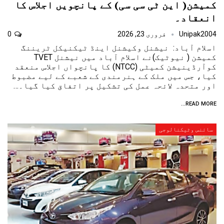
کمیشن( این ٹی سی سی) کے پانچویں اجلاس کا
انعقاد۔
Unipak2004
فروری 23, 2026
0
اسلام آباد: نیشنل وکیشنل اینڈ ٹیکنیکل ٹریننگ
کمیشن ( نیوٹیک)نے اسلام آباد میں نیشنل TVET
کوآرڈینیشن کمیٹی (NTCC) کا پانچواں اجلاس منعقد
کیا، جس میں ملک کے ہنرمندی کے شعبے کے لیے مضبوط
اور متحدہ لائحہ عمل کی تشکیل پر اتفاق کیا گیا۔…
READ MORE...
سائنس وٹیکنالوجی