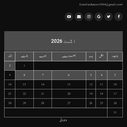
•Email:urdunews3004@gmail.com
اگست 2026
پیر
منگل
بدھ
جمعرات
جمعہ
ہفتہ
اتوار
2
1
9
8
7
6
5
4
3
16
15
14
13
12
11
10
23
22
21
20
19
18
17
30
29
28
27
26
25
24
31
« جولائی