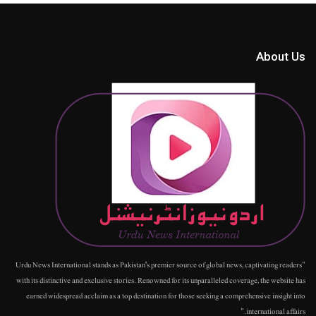
About Us
"Urdu News International stands as Pakistan's premier source of global news, captivating readers
with its distinctive and exclusive stories. Renowned for its unparalleled coverage, the website has
earned widespread acclaim as a top destination for those seeking a comprehensive insight into
international affairs."