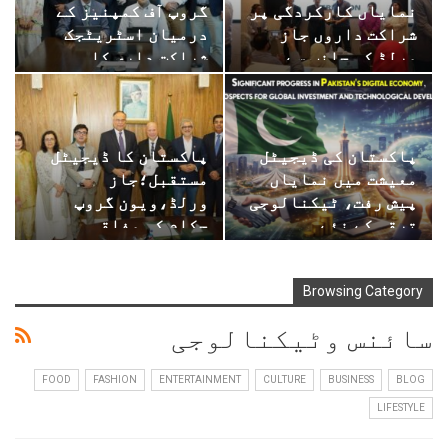
نمایاں کارکردگی پر
گروپ آف کمپنیز کے
شراکت داروں جاز
درمیان اسٹریٹجک
ورلڈ کی جانب سے…
شراکت داری کا…
پاکستان کی ڈیجیٹل
پاکستان کا ڈیجیٹل
معیشت میں نمایاں
مستقبل؛جاز
پیش رفت، ٹیکنالوجی
ورلڈ،ویون گروپ
ترقی کے نئے…
حکام کی وفاقی
وزراءسے…
Browsing Category
سائنس وٹیکنالوجی
FOOD
FASHION
ENTERTAINMENT
CULTURE
BUSINESS
BLOG
LIFESTYLE