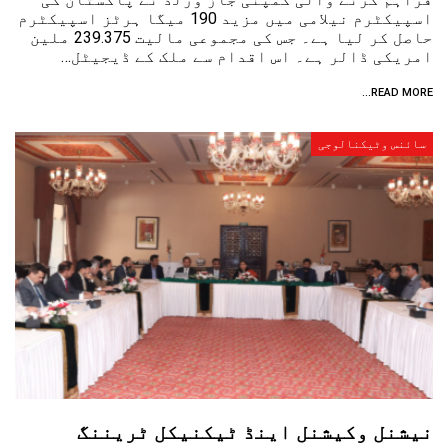
اسپیکٹرم نیلامی میں مزید 190 میگا ہرٹز اسپیکٹرم
حاصل کر لیا ہے۔ جس کی مجموعی مالیت 239.375 ملین
امریکی ڈالر ہے۔ اس اقدام سے ملک کے ڈیجیٹل…
READ MORE...
سائنس وٹیکنالوجی
نیشنل وکیشنل اینڈ ٹیکنیکل ٹریننگ