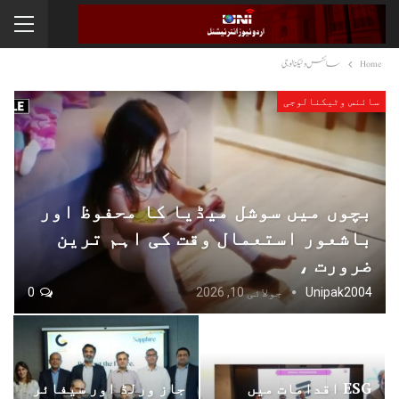
Home
سائنس وٹیکنالوجی
سائنس وٹیکنالوجی
بچوں میں سوشل میڈیا کا محفوظ اور
باشعور استعمال وقت کی اہم ترین
ضرورت ،
Unipak2004
جولائی 10, 2026
0
ESG اقدامات میں
جاز ورلڈ اور سیفائر