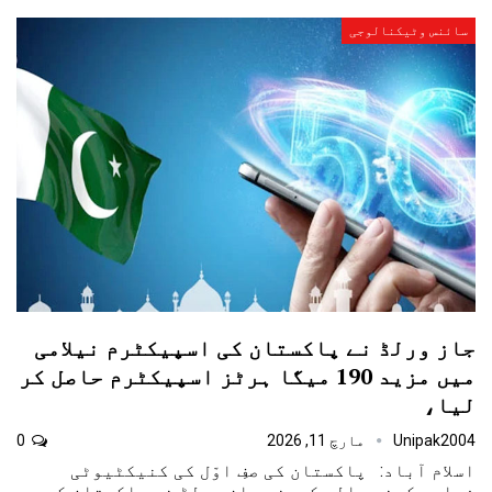
سائنس وٹیکنالوجی
جاز ورلڈ نے پاکستان کی اسپیکٹرم نیلامی
میں مزید 190 میگا ہرٹز اسپیکٹرم حاصل کر
لیا،
Unipak2004
مارچ 11, 2026
0
اسلام آباد: پاکستان کی صفِ اوّل کی کنیکٹیوٹی
فراہم کرنے والی کمپنی جاز ورلڈ نے پاکستان کی