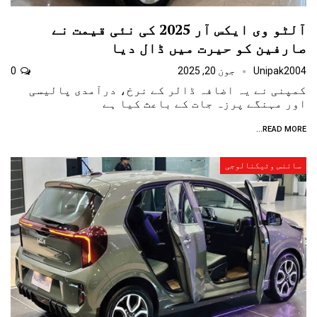
آلٹو وی ایکس آر 2025 کی نئی قیمت نے
صارفین کو حیرت میں ڈال دیا
Unipak2004
جون 20, 2025
0
کمپنی نے یہ اضافہ ڈالر کے نرخ، درآمدی پالیسی
اور مہنگے پرزہ جات کے باعث کیا ہے
READ MORE...
سائنس وٹیکنالوجی