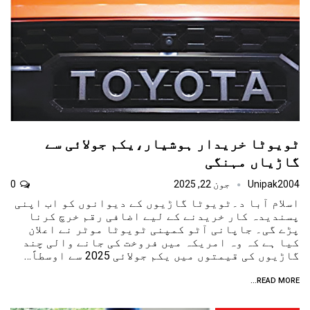
ٹويوٹا خریدار ہوشیار،یکم جولائی سے
گاڑیاں مہنگی
Unipak2004
جون 22, 2025
0
اسلام آبا د۔ٹویوٹا گاڑیوں کے دیوانوں کو اب اپنی
پسندیدہ کار خریدنے کے لیے اضافی رقم خرچ کرنا
پڑے گی۔ جاپانی آٹو کمپنی ٹویوٹا موٹر نے اعلان
کیا ہے کہ وہ امریکہ میں فروخت کی جانے والی چند
گاڑیوں کی قیمتوں میں یکم جولائی 2025 سے اوسطاً…
READ MORE...