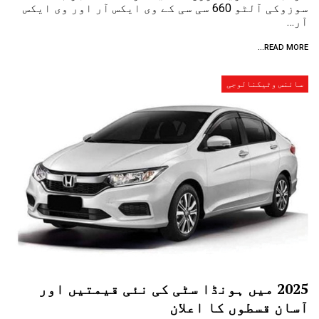
سوزوکی آلٹو 660 سی سی کے وی ایکس آر اور وی ایکس
آر…
READ MORE...
سائنس وٹیکنالوجی
2025 میں ہونڈا سٹی کی نئی قیمتیں اور
آسان قسطوں کا اعلان