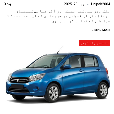
Unipak2004
جون 20, 2025
0
ملک بھر میں کئی بینک اور آٹو فنانس کمپنیاں
ہونڈا سٹی کی قسطوں پر خریداری کے لیے فنانسنگ کے
سہل طریقے فراہم کر رہی ہیں
READ MORE...
سائنس وٹیکنالوجی