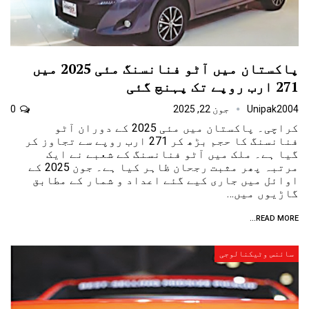
پاکستان میں آٹو فنانسنگ مئی 2025 میں
271 ارب روپے تک پہنچ گئی
Unipak2004
جون 22, 2025
0
کراچی۔ پاکستان میں مئی 2025 کے دوران آٹو
فنانسنگ کا حجم بڑھ کر 271 ارب روپے سے تجاوز کر
گیا ہے۔ ملک میں آٹو فنانسنگ کے شعبے نے ایک
مرتبہ پھر مثبت رجحان ظاہر کیا ہے۔ جون 2025 کے
اوائل میں جاری کیے گئے اعداد و شمار کے مطابق
گاڑیوں میں…
READ MORE...
سائنس وٹیکنالوجی