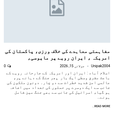
مفاہمتی معاہدے کی خلاف ورزی، پاکستان کی
امریکہ ، ایران رویے پر مایوسی،
Unipak2004
جولائی 15, 2026
0
اسلام آباد : ایران اور امریکہ کے جارحانہ رویے کے
باعث مشرق وسطی ایک بار پھر جنگ کے دہانے پر،
عالمی امن شدید خطرات سے دو چار۔ دونون ملکون کی
جانب سے ایک دوسرے پر حملوں کی تعداد میں اضافہ
ہو گیا، اسرائیل کی جانب سے بھی جنگ مین شامل
ہونے…
READ MORE...