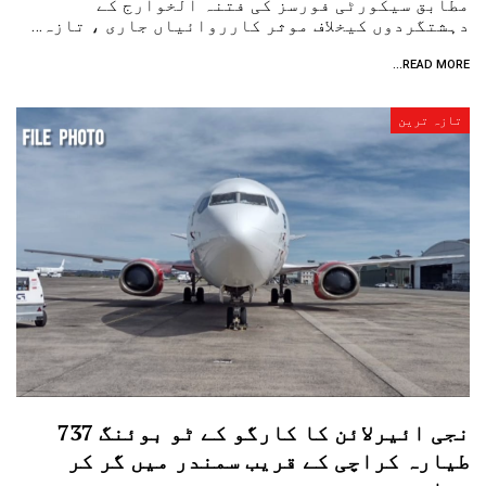
مطابق سیکورٹی فورسز کی فتنہ الخوارج کے
دہشتگردوں کیخلاف موثر کارروائیاں جاری ، تازہ…
READ MORE...
تازہ ترین
نجی ائیرلائن کا کارگو کے ٹو بوئنگ 737
طیارہ کراچی کے قریب سمندر میں گر کر