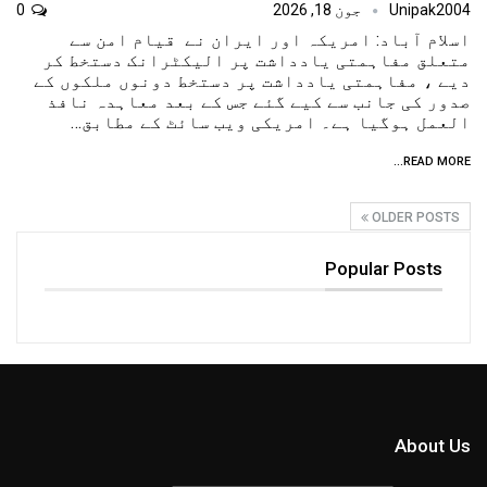
Unipak2004
جون 18, 2026
0
اسلام آباد: امریکہ اور ایران نے قیام امن سے
متعلق مفاہمتی یادداشت پر الیکٹرانک دستخط کر
دیے ، مفاہمتی یادداشت پر دستخط دونوں ملکوں کے
صدور کی جانب سے کیے گئے جس کے بعد معاہدہ نافذ
العمل ہوگیا ہے۔ امریکی ویب سائٹ کے مطابق…
READ MORE...
OLDER POSTS
Popular Posts
About Us