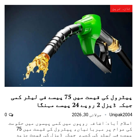
تازہ ترین
پیٹرول کی قیمت میں 75 پیسے فی لیٹر کمی
جبکہ ڈیزل 2 روپے 24 پیسے مہنگا
Unipak2004
جولائی 30, 2026
0
اسلام آباد: اضافہ روپوں میں کمی پیسوں میں حکومت
کی عوام پر مہربانیاں، پیٹرول کی قیمت میں 75
پیسے فی لیٹر کی کمی، جبکہ ڈیزل کی قیمت مزید