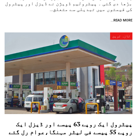
بڑھا دی گئی ۔ پیٹرولیم ڈویژن نے ڈیزل اور پیٹرول
کی قیمتوں میں تبدیلی سے متعلق…
READ MORE...
تازہ ترین
پیٹرول ایک روپے 63 پیسے اور ڈیزل ایک
روپے 55 پیسے فی لیٹر مہنگا،عوام رل گئے