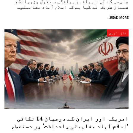
واپسی کے لیے روانہ، روانگی سے قبل وزیراعظم
شہباز شریف نے کہا ہے کہ اسلام آباد مفاہمتی…
READ MORE...
تازہ ترین
امریکہ اور ایران کے درمیان 14 نکاتی
’اسلام آباد مفاہمتی یادداشت‘ پر دستخط،