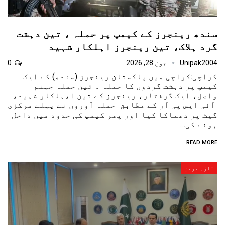
سندھ رینجرز کے کیمپ پر حملہ ، تین دہشت
گرد ہلاک، تین رینجرز اہلکار شہید
Unipak2004
جون 28, 2026
0
کراچی:کراچی میں پاکستان رینجرز (سندھ) کے ایک
کیمپ پر دہشت گردوں کا حملہ ۔ تین حملہ جہنم
واصل، ایک گرفتار، رینجرز کے تین ا،ہلکار شہید،
آئی ایس پی آر کے مطابق حملہ آوروں نے پہلے مرکزی
گیٹ پر دھماکا کیا اور پھر کیمپ کی حدود میں داخل
ہونے کی…
READ MORE...
تازہ ترین