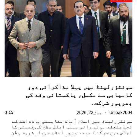
سوئٹزرلینڈ میں پہلا مذاکراتی دور
کامیابی سے مکمل، پاکستانی وفد کی
بھرپور شرکت۔
Unipak2004
جون 22, 2026
0
سوئٹزرلینڈ میں اسلام آباد مفاہمتی یادداشت کے
تحت منعقد ہونے والی پہلی اعلیٰ سطح کی کمیٹی کا
اجلاس میں شرکت کے بعد وزیر اعظم شہباز شریف وطن