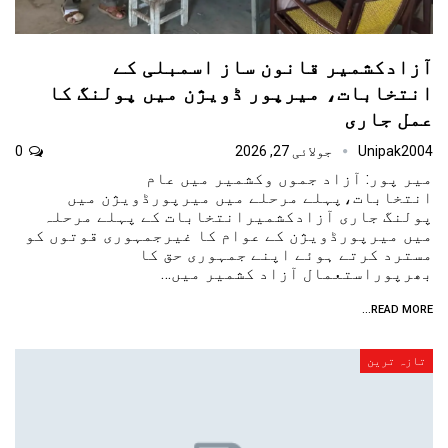
آزادکشمیر قانون ساز اسمبلی کے
انتخابات، میرپور ڈویژن میں پولنگ کا
عمل جاری
Unipak2004
جولائی 27, 2026
0
میر پور: آزاد جموں وکشمیر میں عام
انتخابات،پہلے مرحلے میں میرپورڈویژن میں
پولنگ جاری آزادکشمیرانتخابات کے پہلے مرحلہ
میں میرپورڈویژن کے عوام کا غیرجمہوری قوتوں کو
مسترد کرتے ہوئے اپنے جمہوری حق کا
بھرپوراستعمال آزاد کشمیر میں…
READ MORE...
تازہ ترین