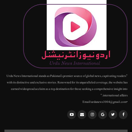
"Urdu News International stands as Pakistan's premier source of global news, captivating readers
with its distinctive and exclusive stories. Renowned for its unparalleled coverage, the website has
earned widespread acclaim as a top destination for those seeking a comprehensive insight into
international affairs."
•Email:urdunews3004@gmail.com