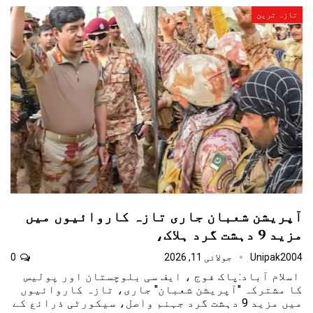
تازہ ترین
آپریشن شعبان جاری تازہ کاروائیوں میں
مزید 9 دہشت گرد ہلاک،
Unipak2004
جولائی 11, 2026
0
اسلام آباد:پاک فوج ، ایف سی بلوچستان اور پولیس
کا مشترکہ "آپریشن شعبان" جاری، تازہ کاروائیوں
میں مزید 9 دہشت گرد جہنم واصل، سیکورٹی ذرائع کے