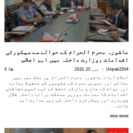
عاشورہ محرم الحرام کے حوالے سے سیکورٹی
اقدامات ،وزارت داخلہ میں اہم اجلاس
Unipak2004
جون 25, 2026
0
اسلام آباد: عاشورہ محرم الحرام پر ملک بھر میں
مجالس اور دسویں محرم کے جلوسوں کو محفوظ بنانے
اور عوام کے جان و مال کے تحفظ کے لیے ٹھوس حفاظتی
اقدامات کا معاملہ،‎‎وزیر مملکت برائے داخلہ طلال
چوہدری اور سیکرٹری داخلہ کی زیر صدارت اہم
جائزہ…
READ MORE...
تازہ ترین