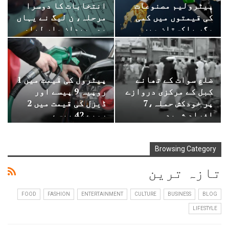
پیٹرولیم مصنوعات
انتخابات کا دوسرا
کی قیمتوں میں کمی
مرحلہ، ن لیگ نے یہاں
مگر پاکستان میں
بھی میدان مار لیا،
اضافہ
ضلع سوات کے تھانے
پیٹرول کی قیمت میں 1
کبل کے مرکزی دروازے
روپیہ 9 پیسے اور
پر خودکش حملہ،7
ڈیزل کی قیمت میں 2
افراد شہید
روپے 42 پیسے…
Browsing Category
تازہ ترین
FOOD
FASHION
ENTERTAINMENT
CULTURE
BUSINESS
BLOG
LIFESTYLE