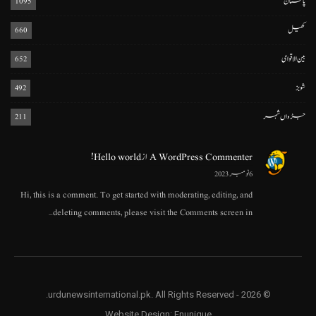
پاکستان
1095
کھیل
660
بین الاقوامی
652
شوبز
492
جڑواں شہر
211
A WordPress Commenter
از
Hello world!
6 نومبر 2023
Hi, this is a comment. To get started with moderating, editing, and
deleting comments, please visit the Comments screen in…
© 2026 - urdunewsinternational.pk. All Rights Reserved.
Website Design:
Enunique