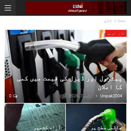
Home
تازہ ترین
تازہ ترین
پیٹرول اور ڈیزل کی قیمت میں کمی
کا اعلان
Unipak2004
اگست 7, 2026
0
عالمی سطح پر
آزاد کشمیر