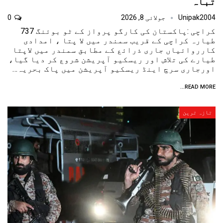
تباہ
Unipak2004
جولائی 8, 2026
0
کراچی :پاکستان کی کارگو پرواز کے ٹو بوئنگ 737
طیارہ کراچی کے قریب سمندر میں لا پتا ، امدادی
کارروائیاں جاری ذرائع کے مطابق سمندر میں لاپتا
طیارے کی تلاش اور ریسکیو آپریشن شروع کر دیا گیا،
اورجاری سرچ اینڈ ریسکیو آپریشن میں پاک بحریہ…
READ MORE...
تازہ ترین