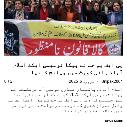
پی ایف یو جے نے پیکا ترمیمی ایکٹ اسلام
آباد ہائی کورٹ میں چیلنج کردیا
Unipak2004
فروری 6, 2025
0
اسلام آباد۔پاکستان فیڈرل یونین آف جرنلسٹس نے
پیکا ترمیمی ایکٹ 2025 کو اسلام آباد ہائی کورٹ
میں چیلنج کر دیا۔پی ایف یو جے کے صدر افضل بٹ نے
وکیل عمران شفیق کے ذریعے درخواست دائر کی، جس
میں مؤقف اختیار کیا گیا…
READ MORE...