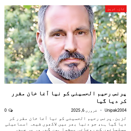
تازہ ترین
پرنس رحیم الحسینی کو نیا آغا خان مقرر
کر دیا گیا
Unipak2004
فروری 6, 2025
0
لزبن۔پرنس رحیم الحسینی کو نیا آغا خان مقرر کر
دیا گیا ہے، جو دنیا بھر میں لاکھوں شیعہ اسماعیلی
مسلمانوں کے روحانی پیشوا ہوں گے۔ وہ یہ عہدہ