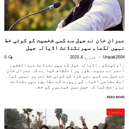
عمران خان نے جیل سے کسی شخصیت کو کوئی خط
نہیں لکھا، سپرنٹنڈنٹ اڈیالہ جیل
Unipak2004
فروری 6, 2025
0
راولپنڈی ۔اڈیالہ جیل کے سپرنٹنڈنٹ عبدالغفور
انجم نے مبینہ طور پر انکشاف کیا ہے کہ عمران خان
نے جیل سے کسی بھی فرد کو کوئی خط تحریر نہیں کیا۔
ایک مقامی اخبار کی رپورٹ کے مطابق، سپرنٹنڈنٹ
نے واضح کیا کہ جیل میں قیدیوں کو خط…
READ MORE...
پاکستان