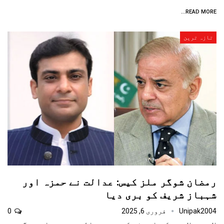
READ MORE...
تازہ ترین
رمضان شوگر ملز کیس: عدالت نے حمزہ اور
شہباز شریف کو بری دیا
Unipak2004
فروری 6, 2025
0