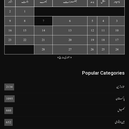
پیر
منگل
بدھ
جمعرات
جمعہ
ہفتہ
اتوار
2
1
9
8
7
6
5
4
3
16
15
14
13
12
11
10
23
22
21
20
19
18
17
28
27
26
25
24
« جنوری
مارچ »
Popular Categories
تازہ ترین
2134
پاکستان
1095
کھیل
660
بین الاقوامی
652