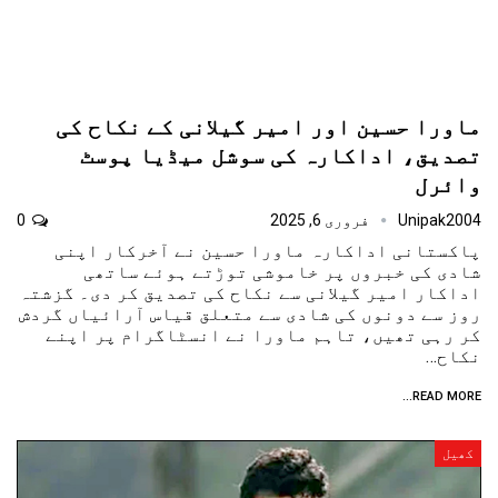
ماورا حسین اور امیر گیلانی کے نکاح کی
تصدیق، اداکارہ کی سوشل میڈیا پوسٹ
وائرل
Unipak2004
فروری 6, 2025
0
پاکستانی اداکارہ ماورا حسین نے آخرکار اپنی
شادی کی خبروں پر خاموشی توڑتے ہوئے ساتھی
اداکار امیر گیلانی سے نکاح کی تصدیق کر دی۔ گزشتہ
روز سے دونوں کی شادی سے متعلق قیاس آرائیاں گردش
کر رہی تھیں، تاہم ماورا نے انسٹاگرام پر اپنے
نکاح…
READ MORE...
کھیل