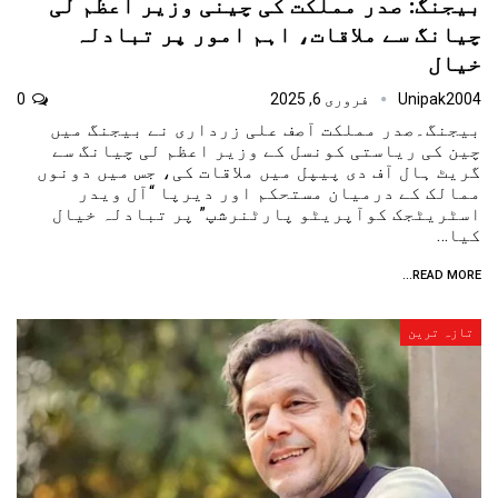
بیجنگ: صدر مملکت کی چینی وزیر اعظم لی
چیانگ سے ملاقات، اہم امور پر تبادلہ
خیال
Unipak2004
فروری 6, 2025
0
بیجنگ۔صدر مملکت آصف علی زرداری نے بیجنگ میں
چین کی ریاستی کونسل کے وزیر اعظم لی چیانگ سے
گریٹ ہال آف دی پیپل میں ملاقات کی، جس میں دونوں
ممالک کے درمیان مستحکم اور دیرپا “آل ویدر
اسٹریٹجک کوآپریٹو پارٹنرشپ” پر تبادلہ خیال
کیا…
READ MORE...
تازہ ترین