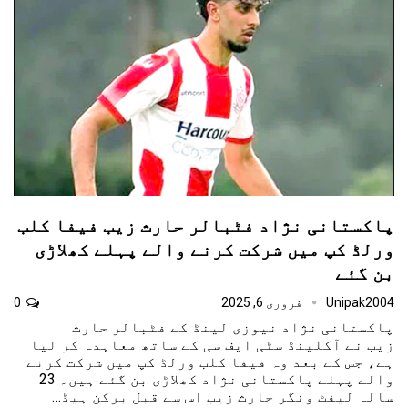
پاکستانی نژاد فٹبالر حارث زیب فیفا کلب
ورلڈ کپ میں شرکت کرنے والے پہلے کھلاڑی
بن گئے
Unipak2004
فروری 6, 2025
0
پاکستانی نژاد نیوزی لینڈ کے فٹبالر حارث
زیب نے آکلینڈ سٹی ایف سی کے ساتھ معاہدہ کر لیا
ہے، جس کے بعد وہ فیفا کلب ورلڈ کپ میں شرکت کرنے
والے پہلے پاکستانی نژاد کھلاڑی بن گئے ہیں۔ 23
سالہ لیفٹ ونگر حارث زیب اس سے قبل برکن ہیڈ…