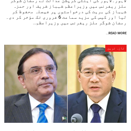
لاہور۔لاہور کی اینٹی کرپشن عدالت نے رمضان شوگر
ملز ریفرنس میں وزیراعظم شہباز شریف اور حمزہ
شہباز کی بریت کی درخواستوں پر فیصلہ محفوظ کر
لیا اور کیس کی مزید سماعت 6 فروری تک مؤخر کر دی۔
رمضان شوگر ملز ریفرنس میں وزیراعظم…
READ MORE...
تازہ ترین