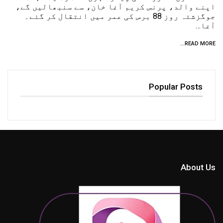
اپنے والد، پرنس کریم آغا خان، سے سنبھالیں گے،
جوگزشتہ روز 88 برس کی عمر میں انتقال کر گئے۔
آغا…
READ MORE...
Popular Posts
About Us