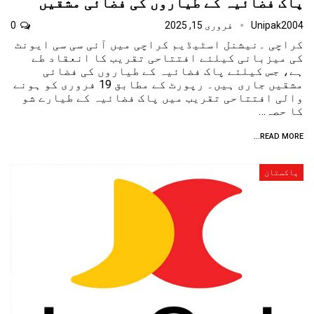
پاک فضائیہ کے طیاروں کی فضائی مشقیں
Unipak2004
فروری 15, 2025
0
کراچی ۔نیشنل اسٹیڈیم کراچی میں آئی سی سی ایونٹ
کی میزبانی کیلئے افتتاحی تقریب کا انعقاد طے
ہے، جس کیلئے پاک فضائیہ کے طیاروں کی فضائی
مشقیں جاری ہیں۔ رپورٹ کے مطابق 19 فروری کو ہونے
والی افتتاحی تقریب میں پاک فضائیہ کے طیارے شو
کا حصہ…
READ MORE...
پاکستان