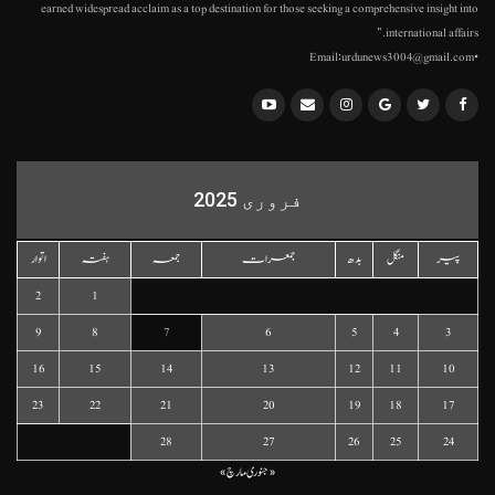
earned widespread acclaim as a top destination for those seeking a comprehensive insight into
international affairs."
•Email:urdunews3004@gmail.com
فروری 2025
پیر
منگل
بدھ
جمعرات
جمعہ
ہفتہ
اتوار
2
1
9
8
7
6
5
4
3
16
15
14
13
12
11
10
23
22
21
20
19
18
17
28
27
26
25
24
« جنوری
مارچ »