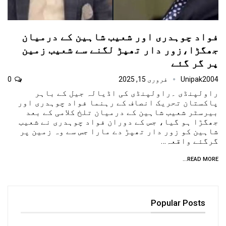
فواد چوہدری اور شعیب شاہین کے درمیان
جھگڑا،زور دار تھپڑ لگنے سے شعیب زمین
پر گر گئے
Unipak2004
فروری 15, 2025
0
راولپنڈی ۔راولپنڈی کی اڈیالہ جیل کے باہر
پاکستان تحریک انصاف کے رہنما فواد چوہدری اور
بیرسٹر شعیب شاہین کے درمیان تلخ کلامی کے بعد
جھگڑا ہو گیا، جس کے دوران فواد چوہدری نے شعیب
شاہین کو زور دار تھپڑ دے مارا جس سے وہ زمین پر
گرگئے واقعہ…
READ MORE...
Popular Posts