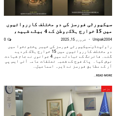
سیکیورٹی فورسز کی دو مختلف کارروائیوں
میں 15 خوارج ہلاک،وطن کے 4 بیٹے شہید،
Unipak2004
فروری 15, 2025
0
راولپنڈی:سیکیورٹی فورسز کی خیبر پختونخوا میں
دو مختلف کارروائیوں میں 15 خوارج ہلاک کردیے
گئے۔ فائرنگ کے تبادلے میں 4 جوانوں نے جام شہادت
نوش کیا۔ پاک فوج کے شعبہ تعلقات عامہ آئی ایس پی
آر کے مطابق فورسز نے ڈیرہ اسماعیل…
READ MORE...
بزنس