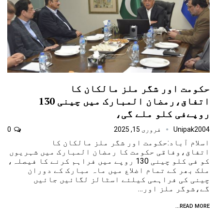
حکومت اور شگر ملز مالکان کا
اتفاق،رمضان المبارک میں چینی 130
روپےفی کلو ملے گی،
Unipak2004
فروری 15, 2025
0
اسلام آباد:حکومت اور شگر ملز مالکان کا
اتفاق،وفاقی حکومت کا رمضان المبارک میں شہریوں
کو فی کلو چینی 130 روپے میں فراہم کرنے کا فیصلہ،
ملک بھر کے تمام اضلاع میں ماہ مبارک کے دوران
چینی کی فراہمی کیلئے اسٹالز لگائیں جائیں
گے،شوگر ملز اور…
READ MORE...