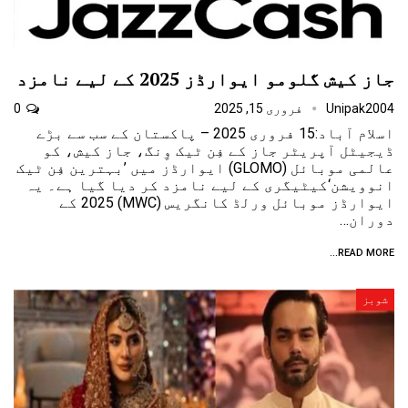
جاز کیش گلومو ایوارڈز 2025 کے لیے نامزد
Unipak2004
فروری 15, 2025
0
اسلام آباد:15 فروری 2025 – پاکستان کے سب سے بڑے
ڈیجیٹل آپریٹر جاز کے فِن ٹیک وِنگ، جاز کیش، کو
عالمی موبائل (GLOMO) ایوارڈز میں ’بہترین فِن ٹیک
انوویشن‘کیٹیگری کے لیے نامزد کر دیا گیا ہے۔ یہ
ایوارڈز موبائل ورلڈ کانگریس (MWC) 2025 کے
دوران…
READ MORE...
شوبز