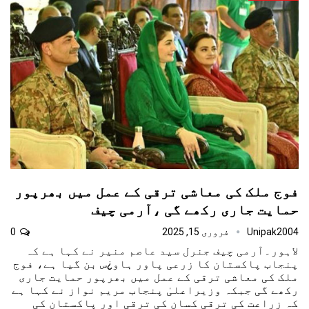
فوج ملک کی معاشی ترقی کے عمل میں بھرپور
حمایت جاری رکھے گی ،آرمی چیف
Unipak2004
فروری 15, 2025
0
لاہور۔آرمی چیف جنرل سید عاصم منیر نے کہا ہے کہ
پنجاب پاکستان کا زرعی پاور ہاو¿س بن گیا ہے، فوج
ملک کی معاشی ترقی کے عمل میں بھرپور حمایت جاری
رکھے گی جبکہ وزیراعلیٰ پنجاب مریم نواز نے کہا ہے
کہ زراعت کی ترقی کسان کی ترقی اور پاکستان کی