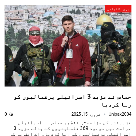
بین الاقوامی
حماس نے مزید 3 اسرائیلی یرغمالیوں کو
رہا کردیا
Unipak2004
فروری 15, 2025
0
غزہ۔غزہ کی مزاحمتی تنظیم حماس نے اسرائیلی
حراست میں موجود 369 فلسطینیوں کے بدلے مزید 3
اسرائیلی یرغمالیوں کو رہا کردیا۔ اے ایف پی کی