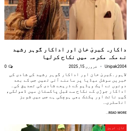
داکارہ کبریٰ خان اور اداکار گوہر رشید
نے مکہ مکرمہ میں نکاح کرلیا
Unipak2004
فروری 15, 2025
0
لاہور۔کبریٰ خان اور اداکار گوہر رشید کی شادی کی
خبریں سوشل میڈیا پر سامنے آئی تھیں جس کے بعد
دونوں نے ایک ویڈیو کے ذریعے شادی کی تصدیق کی۔
اداکار جوڑی کے نکاح سے قبل پاکستان میں ڈھولکی،
گیم نائٹ اور پکنک بھی ہوچکی ہے جس میں شوبز
انڈسٹری…
READ MORE...
تازہ ترین