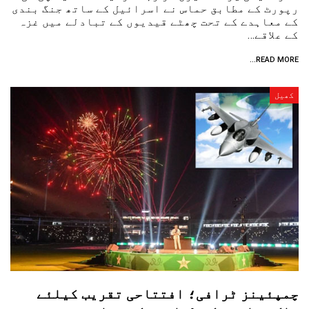
رپورٹ کے مطابق حماس نے اسرائیل کے ساتھ جنگ ​​بندی
کے معاہدے کے تحت چھٹے قیدیوں کے تبادلے میں غزہ
کے علاقے…
READ MORE...
کھیل
چمپئینز ٹرافی؛ افتتاحی تقریب کیلئے