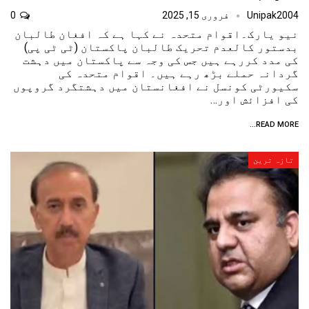
Unipak2004
فروری 15, 2025
0
نیو یارک۔اقوام متحدہ نے کہا ہے کہ افغان طالبان
بدستور کالعدم تحریک طالبان پاکستان (ٹی ٹی پی)
کی مدد کررہے ہیں جس کی وجہ سے پاکستان میں دہشت
گردانہ حملے بڑھ رہے ہیں۔ اقوام متحدہ کی
سکیورٹی کونسل نے افغانستان میں دہشتگرد گروپوں
کی افزائش اور…
READ MORE...
تازہ ترین