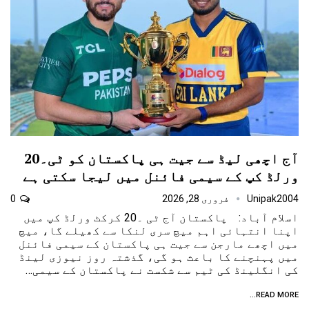
آج اچھی لیڈ سے جیت ہی پاکستان کو ٹی۔20
ورلڈ کپ کے سیمی فائنل میں لیجا سکتی ہے
Unipak2004
فروری 28, 2026
0
اسلام آباد: پاکستان آج ٹی ۔20 کرکٹ ورلڈ کپ میں
اپنا انتہائی اہم میچ سری لنکا سے کھیلے گا، میچ
میں اچھے مارجن سے جیت ہی پاکستان کے سیمی فائنل
میں پہنچنے کا باعث ہو گی، گذشتہ روز نیوزی لینڈ
کی انگلینڈ کی ٹیم سے شکست نے پاکستان کے سیمی…
READ MORE...