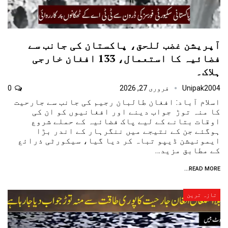
آپریشن غضب للحق، پاکستان کی جانب سے
فضائیہ کا استعمال، 133 افغان خارجی
ہلاک۔
Unipak2004
فروری 27, 2026
0
اسلام آباد: افغان طالبان رجیم کی جانب سے جارحیت
کا منہ توڑ جواب دینے اور افغانیوں کو ان کی
اوقات بتانے کے لیے پاک فضائیہ کے حملے شروع
ہوگئے جن کے نتیجے میں ننگرہار کے اندر بڑا
ایمونیشن ڈیپو تباہ کر دیا گیا، سیکورٹی ذرائع
کے مطابق مزید…
READ MORE...
تازہ ترین