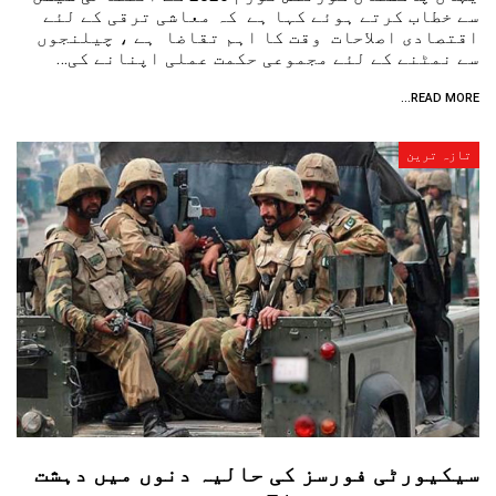
سے خطاب کرتے ہوئے کہا ہے کہ معاشی ترقی کے لئے
اقتصادی اصلاحات وقت کا اہم تقاضا ہے ، چیلنجوں
سے نمٹنے کے لئے مجموعی حکمت عملی اپنانے کی…
READ MORE...
تازہ ترین
سیکیورٹی فورسز کی حالیہ دنوں میں دہشت