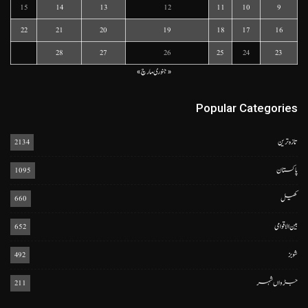
15
14
13
12
11
10
9
22
21
20
19
18
17
16
28
27
26
25
24
23
« جنوری
مارچ »
Popular Categories
تازہ ترین
2134
پاکستان
1095
کھیل
660
بین الاقوامی
652
شوبز
492
جڑواں شہر
211