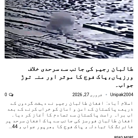
طالبان رجیم کی جانب سے سرحدی خلاف
ورزیاں،پاک فوج کا موثر اور منہ توڑ
جواب۔
Unipak2004
فروری 27, 2026
0
اسلام آباد: افغان طالبان رجیم نے دہشت گردوں کے
ذریعے پاکستان کے امن و امان کو خراب کرنے کے بعد
اب براہ راست پاکستان سے تصادم کا آغاز کر دیا۔
افغان طالبان فورسز کی جانب سے پاک افغان سرحد پر
فائرنگ کا تبادلہ، پاک فوج کا بھرپور جواب ، 44…
READ MORE...