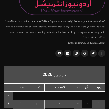
"Urdu News International stands as Pakistan's premier source of global news, captivating readers
with its distinctive and exclusive stories. Renowned for its unparalleled coverage, the website has
earned widespread acclaim as a top destination for those seeking a comprehensive insight into
international affairs."
•Email:urdunews3004@gmail.com
فروری 2026
پیر
منگل
بدھ
جمعرات
جمعہ
ہفتہ
اتوار
1
8
7
6
5
4
3
2