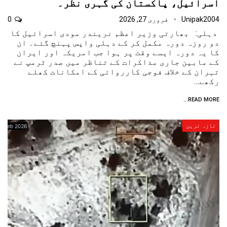
اسرائیل، پاکستان کی گہری نظر۔
Unipak2004
فروری 27, 2026
0
دہلی: بھارتی وزیر اعظم نریندر مودی اسرائیل کا
دو روزہ دورہ مکمل کر کے دہلی واپس پہنچ گئے۔ ان
کا یہ دورہ ایسے وقت پر ہوا جب امریکہ اور ایران
کے مابین جاری مذاکرات کے تناظر میں صدر ٹرمپ نے
تہران کے خلاف فوجی کارروائی کے امکانات کھلے
رکھے…
READ MORE...
تازہ ترین