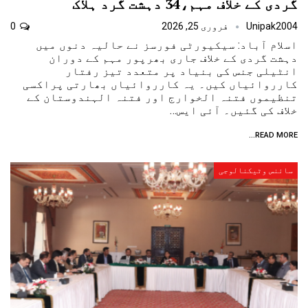
گردی کے خلاف مہم،34 دہشت گرد ہلاک
Unipak2004
فروری 25, 2026
0
اسلام آباد: سیکیورٹی فورسز نے حالیہ دنوں میں
دہشت گردی کے خلاف جاری بھرپور مہم کے دوران
انٹیلی جنس کی بنیاد پر متعدد تیز رفتار
کارروائیاں کیں۔ یہ کارروائیاں بھارتی پراکسی
تنظیموں فتنہ الخوارج اور فتنہ الہندوستان کے
خلاف کی گئیں۔ آئی ایس…
READ MORE...
سائنس وٹیکنالوجی