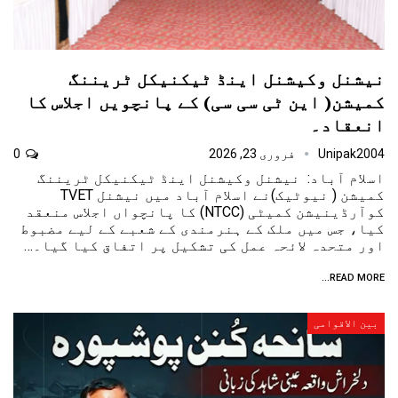
نیشنل وکیشنل اینڈ ٹیکنیکل ٹریننگ
کمیشن( این ٹی سی سی) کے پانچویں اجلاس کا
انعقاد۔
Unipak2004
فروری 23, 2026
0
اسلام آباد: نیشنل وکیشنل اینڈ ٹیکنیکل ٹریننگ
کمیشن ( نیوٹیک)نے اسلام آباد میں نیشنل TVET
کوآرڈینیشن کمیٹی (NTCC) کا پانچواں اجلاس منعقد
کیا، جس میں ملک کے ہنرمندی کے شعبے کے لیے مضبوط
اور متحدہ لائحہ عمل کی تشکیل پر اتفاق کیا گیا۔…
READ MORE...
بین الاقوامی