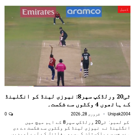
کھیل
ٹی20 ورلڈکپ سپر8: نیوزی لینڈ کو انگلینڈ
کے ہاتھوں 4 وکٹوں سے شکست۔
Unipak2004
فروری 28, 2026
0
کو لمبو: ٹی20 ورلڈکپ سپر8 کے اہم میچ میں
انگلینڈ نے نیوزی لینڈ کو وکٹوں سے شکست دے دی
ہے، جس سے پاکستان کی سیمی فائنل کے لیے امیدیں