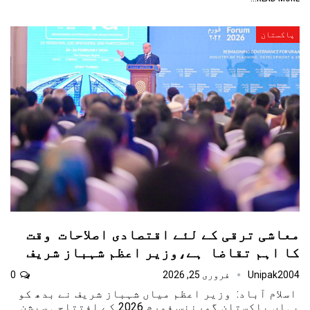
پاکستان
معاشی ترقی کے لئے اقتصادی اصلاحات وقت
کا اہم تقاضا ہے،وزیر اعظم شہباز شریف
Unipak2004
فروری 25, 2026
0
اسلام آباد: وزیر اعظم میاں شہباز شریف نے بدھ کو
یہاں پاکستان گورننس فورم 2026 کے افتتاحی سیشن