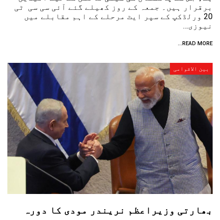
برقرار ہیں۔ جمعہ کے روز کھیلے گئے آئی سی سی ٹی
20 ورلڈکپ کے سپر ایٹ مرحلے کے اہم مقابلے میں
نیوزی…
READ MORE...
بین الاقوامی
بھارتی وزیراعظم نریندر مودی کا دورہ