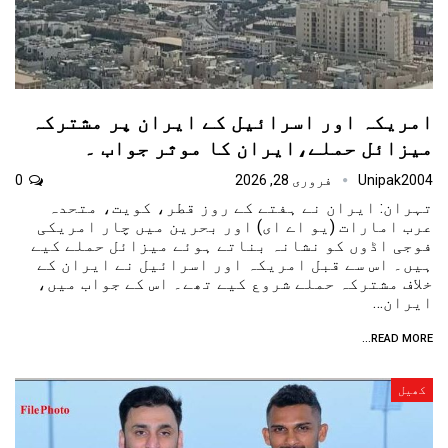
امریکہ اور اسرائیل کے ایران پر مشترکہ
میزائل حملے،ایران کا موثر جواب ۔
Unipak2004
فروری 28, 2026
0
تہران: ایران نے ہفتے کے روز قطر، کویت، متحدہ
عرب امارات (یو اے ای) اور بحرین میں چار امریکی
فوجی اڈوں کو نشانہ بناتے ہوئے میزائل حملے کیے
ہیں۔ اس سے قبل امریکہ اور اسرائیل نے ایران کے
خلاف مشترکہ حملے شروع کیے تھے۔ اس کے جواب میں،
ایران…
READ MORE...
کھیل