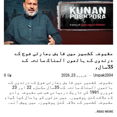
مقبوضہ کشمیر میں قابض بھارتی فوج کے
درندوں کے ہاتھوں المناک سانحہ کے
35سال،
Unipak2004
فروری 23, 2026
0
مقبوضہ کشمیر میں قابض بھارتی فوج کے درندوں کے
ہاتھوں المناک سانحہ کے 35سال مکمل، 22 اور 23
فروری 1991 کی تاریک درمیانی شب جب مقبوضہ وادی
کے علاقے کنن پوشپورہ میں عزتوں کو پامال کیا گیا،
مقبوضہ کشمیر کے علاقہ کنن پوشپورہ میں پیش آنے…
READ MORE...