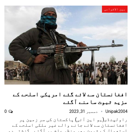
بین الاقوامی
افغانستان سے لائے گئے امریکی اسلحے کے
مزید ثبوت سامنے آگئے
Unipak2004
دسمبر 31, 2023
0
راولپنڈی(یو این آئی) پاکستان کی سر زمین پر
افغانستان سے لائے جانے والے غیر ملکی اسلحے کے
استعمال کے ثبوت پھر منظرِ عام پر آگئے۔ گزشتہ دو