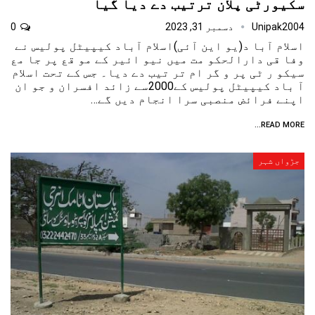
سکیورٹی پلان ترتیب دے دیا گیا
Unipak2004
دسمبر 31, 2023
0
اسلام آبا د(یو این آئی)اسلام آباد کیپیٹل پولیس نے
وفا قی دارالحکو مت میں نیو ائیر کے مو قع پر جا مع
سیکو ر ٹی پر و گر ام تر تیب دے دیا۔ جس کے تحت اسلام
آ باد کیپیٹل پولیس کے2000سے زائد افسران و جو ان
اپنے فرائض منصبی سرا انجام دیں گے…
READ MORE...
جڑواں شہر