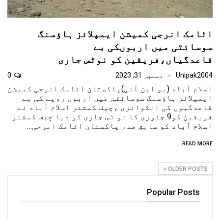
اٹامک انرجی کمیشن ایمپلائز ہاؤسنگ
سوسائٹی میں اربوںکی بے
قاعدگیاں،فریقین کو نوٹس جاری
Unipak2004
دسمبر 31, 2023
0
اسلام آباد (یو این آئی)پاکستان اٹامک انرجی کمیشن
ایمپلائز ہاؤسنگ سوسائٹی میں اربوں روپے کی بے
قاعدگیوں کی انکوائری ،چیف کمشنر اسلام آباد نے
فریقین کو9 جنوری کا نو ٹس جاری کر دیا چیف کمشنر
اسلام آباد کو سابق صدر پاکستان اٹامک انرجی…
READ MORE...
OLDER POSTS
Popular Posts