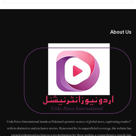
About Us
"Urdu News International stands as Pakistan's premier source of global news, captivating readers
with its distinctive and exclusive stories. Renowned for its unparalleled coverage, the website has
earned widespread acclaim as a top destination for those seeking a comprehensive insight into