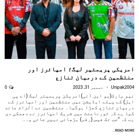
امریکی پریمئیر لیگ؛ امپائرز اور
منتظمین کے درمیان تنازع
Unipak2004
دسمبر 31, 2023
0
نیو یارک(یو این آئی)امریکن پریمیئر لیگ (اے پی
ایل) کے پہلے ایڈیشن میں منتظمین اور امپائرز کے
درمیان تنازع کھڑا ہوگیا۔ منتظمین نے الزام عائد
کیا ہے کہ ٹورنامنٹ میں شریک امپائرز نے دھمکی دی
ہے کہ ’’جب تک فیس (رقم) بڑھائی نہیں جاتی وہ…
READ MORE...