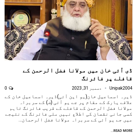
ڈی آئی خان میں مولانا فضل الرحمن کے
قافلے پر فائرنگ
Unipak2004
دسمبر 31, 2023
0
ڈیرہ اسماعیل خان(یو این آئی)ڈیرہ اسماعیل خان کے
علاقے یارک کے مقام پر جے یو آئی (ف) کے سربراہ
مولانا فضل الرحمن کے قافلے کے قریب فائرنگ تاہم
کسی جانی نقصان کی اطلاع نہیں ملی فائرنگ کے نتیجے
میں جے یو آئی کے سربراہ مولانا فضل الرحمان…
READ MORE...