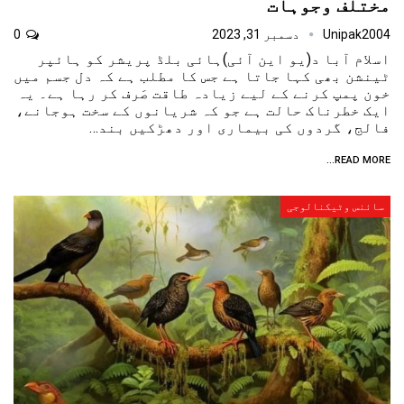
مختلف وجوہات
Unipak2004
دسمبر 31, 2023
0
اسلام آبا د(یو این آئی)ہائی بلڈ پریشر کو ہائپر
ٹینشن بھی کہا جاتا ہے جس کا مطلب ہے کہ دل جسم میں
خون پمپ کرنے کے لیے زیادہ طاقت صَرف کر رہا ہے۔ یہ
ایک خطرناک حالت ہے جو کہ شریانوں کے سخت ہوجانے،
فالج، گردوں کی بیماری اور دھڑکیں بند…
READ MORE...
سائنس وٹیکنالوجی