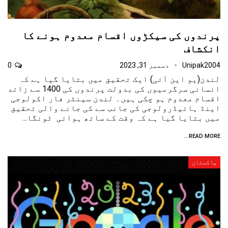
پرندوں کی سیکڑوں اقسام معدوم ہونے کا
انکشاف
Unipak2004
دسمبر 31, 2023
0
لندن(یو این آئی) ایک تحقیق میں بتایا گیا ہے کہ
انسانی سرگرمیوں کی بدولت پرندوں کی 1400 سے زائد
اقسام معدوم ہو چکی ہیں۔ لندن سینٹر فار اکولوجی
اینڈ ہائیڈرولوجی کی جانب سے کی جانے والی تحقیق
میں بتایا گیا ہے کہ وقت کے ساتھ ہوائی ٹونگا…
READ MORE...
پاکستان