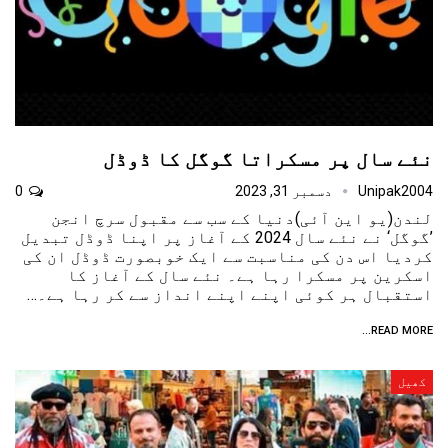
نئے سال پر مسکراتا گوگل کا ڈوڈل
Unipak2004
دسمبر 31, 2023
0
لندن(یو این آئی)دنیا کے سب سے مقبول سرچ انجن
’گوگل‘ نے نئے سال 2024 کے آغاز پر اپنا ڈوڈل تبدیل
کردیا اس دن کی مناسبت سے ایک خوبصورت ڈوڈل ان کی
اسکرین پر مسکرا رہا ہے۔ نئے سال کے آغاز کا
استقبال ہر کوئی اپنے اپنے انداز سے کر رہا ہے۔…
READ MORE...
کھیل