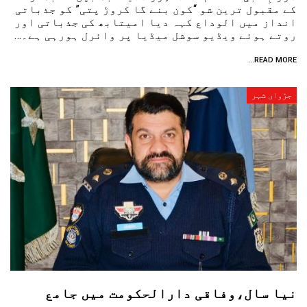
کے مقبول ترین شو “کون بنے گا کروڑ پتی” کو جذباتی
انداز میں الوداع کہہ دیا امیتابھ کی جذباتی اور
روتے ہوئے ویڈیو سوشل میڈیا پر وائرل ہورہی ہے۔…
READ MORE...
جڑواں شہر
نیا سال،وفاقی دارالحکومت میں جامع