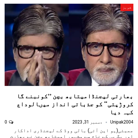
شوبز
بھارتی لیجنڈامیتابھ بچن ’’کونبنے گا
کروڑپتی‘‘ کو جذباتی انداز میںالوداع
کہہ دیا
Unipak2004
دسمبر 31, 2023
0
ممبئی(یو این آئی) بالی ووڈ کے لیجنڈری اداکار
اور بِگ بی کے نام سے مشہور امیتابھ بچن نے بھارت