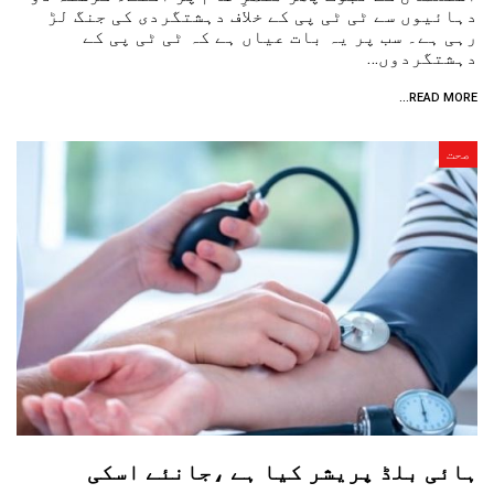
دہائیوں سے ٹی ٹی پی کے خلاف دہشتگردی کی جنگ لڑ
رہی ہے۔ سب پر یہ بات عیاں ہے کہ ٹی ٹی پی کے
دہشتگردوں…
READ MORE...
صحت
ہائی بلڈ پریشر کیا ہے ،جانئے اسکی