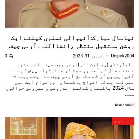
نیاسال مبارک:آنیوالی نسلوں کیلئے ایک
روشن مستقبل منتظر ،انشااللہ۔آرمی چیف
Unipak2004
دسمبر 31, 2023
0
راولپنڈی (یو این آئی)آرمی چیف سید عاصم منیر
نےنئے سال کی آمد پر قوم کو مبارکباد پیش کی ہے
آئی ایس پی آر کے مطابق آرمی چیف نے اپنے پیغام
میں کہا ہے کہ افواج پاکستان اور عوام ایک ہیں
سال 2024 پاکستان کےلیے اندرونی و بیرونی حوالوں
سے…
READ MORE...
تازہ ترین