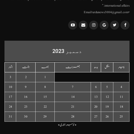
international affairs."
•Email:urdunews3004@gmail.com
دسمبر 2023
پیر
منگل
بدھ
جمعرات
جمعہ
ہفتہ
اتوار
3
2
1
10
9
8
7
6
5
4
17
16
15
14
13
12
11
24
23
22
21
20
19
18
31
30
29
28
27
26
25
« نومبر
جنوری »