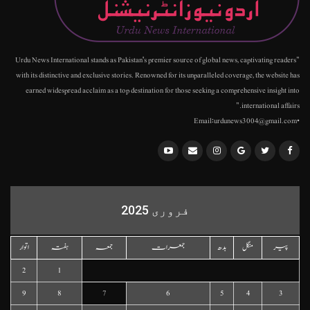
"Urdu News International stands as Pakistan's premier source of global news, captivating readers
with its distinctive and exclusive stories. Renowned for its unparalleled coverage, the website has
earned widespread acclaim as a top destination for those seeking a comprehensive insight into
international affairs."
•Email:urdunews3004@gmail.com
فروری 2025
پیر
منگل
بدھ
جمعرات
جمعہ
ہفتہ
اتوار
2
1
9
8
7
6
5
4
3