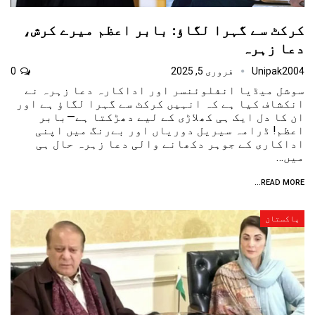
کرکٹ سے گہرا لگاؤ: بابر اعظم میرے کرش،
دعا زہرہ
Unipak2004
فروری 5, 2025
0
سوشل میڈیا انفلوئنسر اور اداکارہ دعا زہرہ نے
انکشاف کیا ہے کہ انہیں کرکٹ سے گہرا لگاؤ ہے اور
ان کا دل ایک ہی کھلاڑی کے لیے دھڑکتا ہے—بابر
اعظم! ڈرامہ سیریل دوریاں اور بےرنگ میں اپنی
اداکاری کے جوہر دکھانے والی دعا زہرہ حال ہی
میں…
READ MORE...
پاکستان