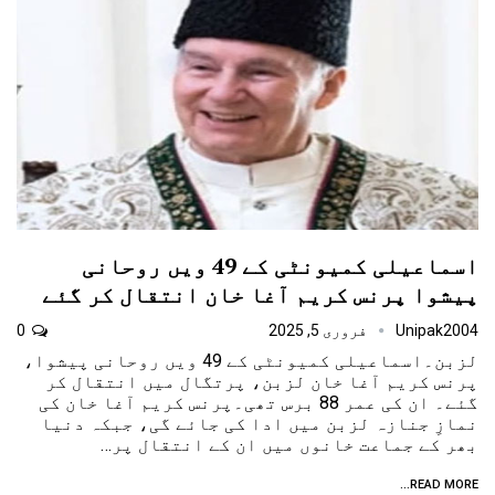
اسماعیلی کمیونٹی کے 49 ویں روحانی
پیشوا پرنس کریم آغا خان انتقال کر گئے
Unipak2004
فروری 5, 2025
0
لزبن۔اسماعیلی کمیونٹی کے 49 ویں روحانی پیشوا،
پرنس کریم آغا خان لزبن، پرتگال میں انتقال کر
گئے۔ ان کی عمر 88 برس تھی۔پرنس کریم آغا خان کی
نمازِ جنازہ لزبن میں ادا کی جائے گی، جبکہ دنیا
بھر کے جماعت خانوں میں ان کے انتقال پر…
READ MORE...