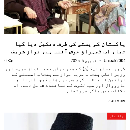
پاکستان کو پستی کی طرف دھکیل دیا گیا
تھا، اب ٹھہراﺅ خوش آئند ہے، نواز شریف
Unipak2004
فروری 5, 2025
0
لاہور۔مسلم لیگ (ن) کے صدر میاں محمد نواز شریف اور
وزیرِ اعلیٰ پنجاب مریم نواز سے پنجاب اسمبلی کے
اراکین نے ملاقات کی، جس میں ضلع گوجرانوالہ،
نارووال اور سیالکوٹ کے نمائندے شامل تھے۔ اس
ملاقات میں ملکی صورتحال…
READ MORE...
پاکستان