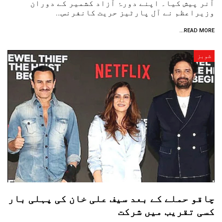
آنر پیش کیا۔ اپنے دورۂ آزاد کشمیر کے دوران
وزیراعظم نے آل پارٹیز حریت کانفرنس…
READ MORE...
شوبز
چاقو حملے کے بعد سیف علی خان کی پہلی بار
کسی تقریب میں شرکت