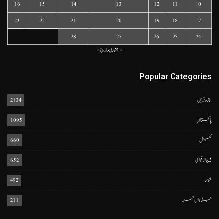
16
15
14
13
12
11
10
23
22
21
20
19
18
17
28
27
26
25
24
« جنوری
مارچ »
Popular Categories
تازہ ترین
2134
پاکستان
1095
کھیل
660
بین الاقوامی
652
شوبز
492
جڑواں شہر
211