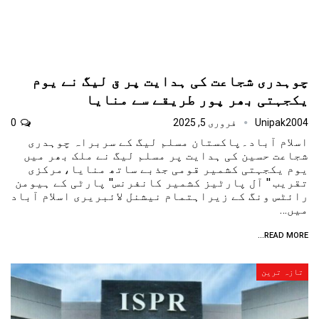
چوہدری شجاعت کی ہدایت پر ق لیگ نے یوم
یکجہتی بھر پور طریقے سے منایا
Unipak2004
فروری 5, 2025
0
اسلام آباد۔پاکستان مسلم لیگ کے سربراہ چوہدری
شجاعت حسین کی ہدایت پر مسلم لیگ نے ملک بھر میں
یوم یکجہتی کشمیر قومی جذبے ساتھ منایا،مرکزی
تقریب '' آل پارٹیز کشمیر کانفرنس'' پارٹی کے ہیومن
رائٹس ونگ کے زیراہتمام نیشنل لائبریری اسلام آباد
میں…
READ MORE...
تازہ ترین