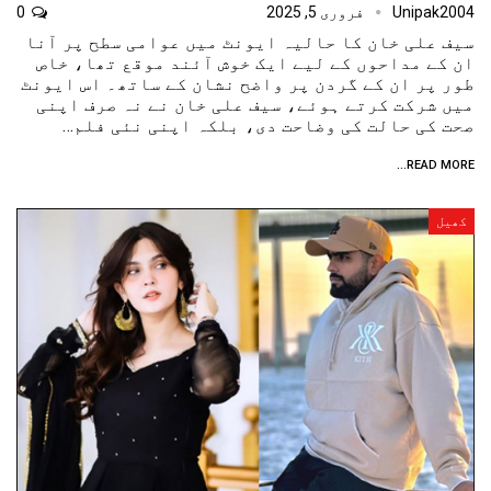
Unipak2004
فروری 5, 2025
0
سیف علی خان کا حالیہ ایونٹ میں عوامی سطح پر آنا
ان کے مداحوں کے لیے ایک خوش آئند موقع تھا، خاص
طور پر ان کے گردن پر واضح نشان کے ساتھ۔ اس ایونٹ
میں شرکت کرتے ہوئے، سیف علی خان نے نہ صرف اپنی
صحت کی حالت کی وضاحت دی، بلکہ اپنی نئی فلم…
READ MORE...
کھیل