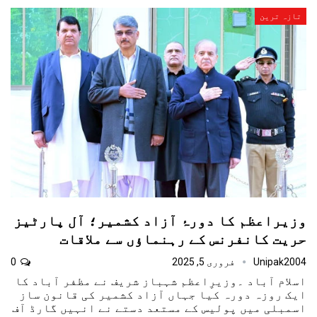
تازہ ترین
وزیراعظم کا دورۂ آزاد کشمیر؛ آل پارٹیز
حریت کانفرنس کے رہنماؤں سے ملاقات
Unipak2004
فروری 5, 2025
0
اسلام آباد ۔وزیرِاعظم شہباز شریف نے مظفر آباد کا
ایک روزہ دورہ کیا جہاں آزاد کشمیر کی قانون ساز
اسمبلی میں پولیس کے مستعد دستے نے انہیں گارڈ آف