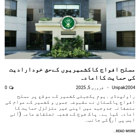
مسلح افواج کاکشمیریوں کےحق خودارادیت
کی حمایت کااعادہ
Unipak2004
فروری 5, 2025
0
راولپنڈی ۔یومِ یکجہتی کشمیر کے موقع پر مسلح
افواجِ پاکستان نے مقبوضہ جموں و کشمیر کے عوام کی
منصفانہ جدوجہد میں اپنی غیر متزلزل حمایت کا
اعادہ کیا ہے۔ پاک فوج کے شعبہ تعلقاتِ عامہ (آئی
ایس پی آر) کی جانب…
READ MORE...