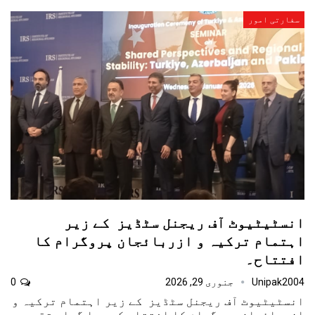
سفارتی امور
انسٹیٹیوٹ آف ریجنل سٹڈیز کے زیر
اہتمام ترکیہ و ازربائجان پروگرام کا
افتتاح۔
Unipak2004
جنوری 29, 2026
0
انسٹیٹیوٹ آف ریجنل سٹڈیز کے زیر اہتمام ترکیہ و
ازربائجان پروگرام کا افتتاح کر دیا گیا ،تقریب