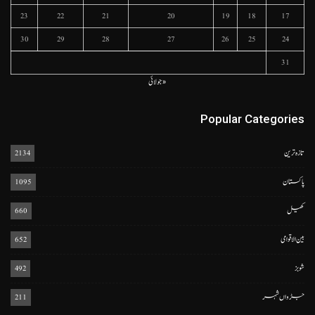
23
22
21
20
19
18
17
30
29
28
27
26
25
24
31
« جولائی
Popular Categories
تازہ ترین
2134
پاکستان
1095
کھیل
660
بین الاقوامی
652
شوبز
492
جڑواں شہر
211