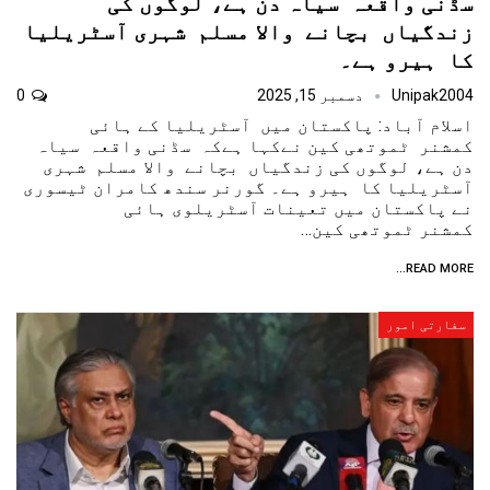
سڈنی واقعہ سیاہ دن ہے، لوگوں کی
زندگیاں بچانے والا مسلم شہری آسٹریلیا
کا ہیرو ہے۔
Unipak2004
دسمبر 15, 2025
0
اسلام آباد: پاکستان میں آسٹریلیا کے ہائی
کمشنر ٹموتھی کین نےکہا ہےکہ سڈنی واقعہ سیاہ
دن ہے، لوگوں کی زندگیاں بچانے والا مسلم شہری
آسٹریلیا کا ہیرو ہے۔ گورنر سندھ کامران ٹیسوری
نے پاکستان میں تعینات آسٹریلوی ہائی
کمشنر ٹموتھی کین…
READ MORE...
سفارتی امور