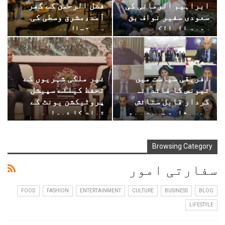
ابراہیم الرمانی کی
فضل الرحمن کے گھر
سعودی سفیر نواف بن
آمد،مشرق وسطی کی
سعید المالکی سے…
صورتحال پر…
افریقی سیاست میں
غیر ملکی شہریوں کے
تیونس کا قائدانہ
تحفظ کیلئے سپیشل
کردار قابل ستائش
پروٹیکشن یونٹ کے
ہے، مشاہد حسین سید۔
قیام کا فیصلہ،
Browsing Category
سفارتی امور
FOOD
FASHION
ENTERTAINMENT
CULTURE
BUSINESS
BLOG
LIFESTYLE