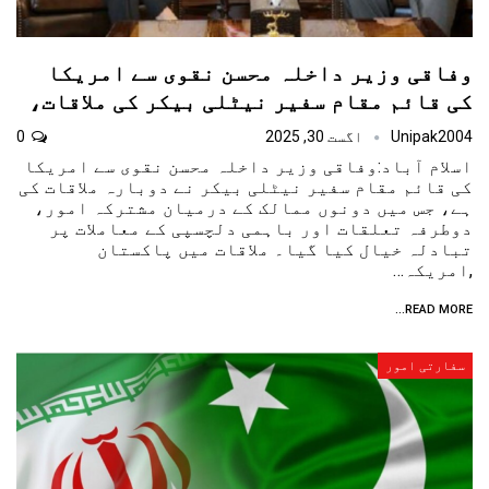
وفاقی وزیر داخلہ محسن نقوی سے امریکا
کی قائم مقام سفیر نیٹلی بیکر کی ملاقات،
Unipak2004
اگست 30, 2025
0
اسلام آباد:وفاقی وزیر داخلہ محسن نقوی سے امریکا
کی قائم مقام سفیر نیٹلی بیکر نے دوبارہ ملاقات کی
ہے، جس میں دونوں ممالک کے درمیان مشترکہ امور،
دوطرفہ تعلقات اور باہمی دلچسپی کے معاملات پر
تبادلہ خیال کیا گیا۔ ملاقات میں پاکستان
,امریکہ…
READ MORE...
سفارتی امور