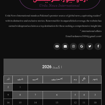
"Urdu News International stands as Pakistan's premier source of global news, captivating readers
with its distinctive and exclusive stories. Renowned for its unparalleled coverage, the website has
earned widespread acclaim as a top destination for those seeking a comprehensive insight into
international affairs."
•Email:urdunews3004@gmail.com
اگست 2026
پیر
منگل
بدھ
جمعرات
جمعہ
ہفتہ
اتوار
2
1
9
8
7
6
5
4
3
16
15
14
13
12
11
10