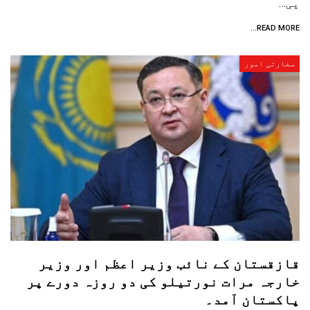
پی…
READ MORE...
سفارتی امور
قازقستان کے نائب وزیر اعظم اور وزیر
خارجہ مرات نورتیلو کی دو روزہ دورے پر
پاکستان آمد۔