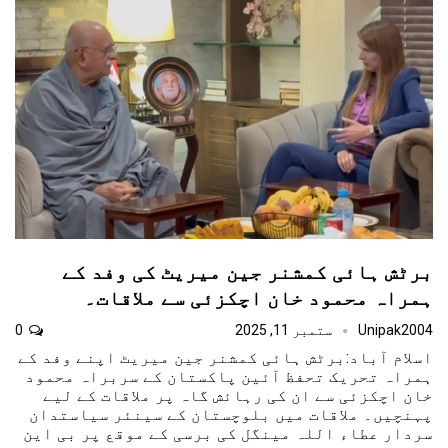
برٹش ہائی کمشنر جین میریٹ کی وفد کے
ہمراہ محمود خان اچکزئی سے ملاقات۔
Unipak2004
ستمبر 11, 2025
0
اسلام آباد:برٹش ہائی کمشنر جین میریٹ اپنے وفد کے
ہمراہ تحریک تحفظ آئین پاکستان کے سربراہ محمود
خان اچکزئی سے ان کی رہائش گاہ پر ملاقات کے لیے
پہنچیں۔ ملاقات میں بلوچستان کے سینئر سیاستدان
سردار عطاء اللہ مینگل کی برسی کے موقع پر بی این