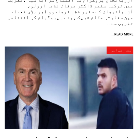
میں ترکیہ سفیر ڈاکٹر عرفان نذیر اوولو،
آزربائیجان کے سفیر خضر فرھادوو اور بڑی تعداد
مین سفارتی حکام شریک ہوئے۔ پروگرام کی افتتاحی
تقریب سے…
READ MORE...
سفارتی امور