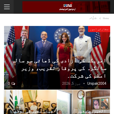
Home
سفارتی امور
سفارتی امور
امریکہ کی آزادی کی ڈھائی سو سالہ
سالگرہ کی پروقار تقریب، وزیر
اعظم کی شرکت۔
Unipak2004
جون 5, 2026
0
الجیرین سفیر
چینی سفیر کی مولانا