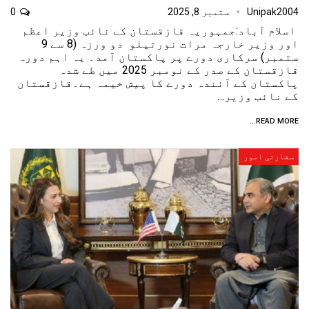
Unipak2004
ستمبر 8, 2025
0
اسلام آباد:جمہوریہ قازقستان کے نائب وزیر اعظم
اور وزیر خارجہ مرات نورتیلو دو ورزہ (8 سے 9
ستمبر) سرکاری دورے پر پاکستان آمد۔ یہ اہم دورہ
قازقستان کے صدر کے نومبر 2025 میں طے شدہ
پاکستان کے آئندہ دورے کا پیش خیمہ ہے۔قازقستان
کے نائب وزیر…
READ MORE...
سفارتی امور