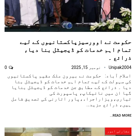
حکومت نے اوورسیزپاکستانیوں کے لیے
تمام اہم خدمات کو ڈیجیٹل بنا دیا،
ذرائع ۔
Unipak2004
نومبر 15, 2025
0
اسلام آباد: حکومت نے بیرون ملک مقیم پاکستانیوں
کی سہولت کے لیے تمام اہم خدمات کو ڈیجیٹل بنا
دیا ۔ ذرائع کے مطابق جن خدمات کو ڈیجیٹل بنایا
گیا ان میں نائیکاپ، پاسپورٹ کی
تیاری،ویزاراجراء،پاور اتارنی کی تصدیق شامل
ہیں، ذرائع مزید…
READ MORE...
سفارتی امور