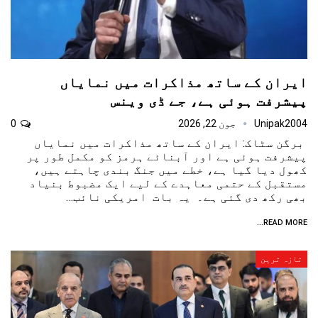
ایران کے ساتھ مذاکرات میں نمایاں
پیشرفت ہوئی ہے، جے ڈی وینس
Unipak2004
جون 22, 2026
0
برگن سٹاک: ایران کے ساتھ مذاکرات میں نمایاں
پیشرفت ہوئی ہے اور آبنائے ہرمز کو مکمل طور پر
کھول دیا گیا ہے، خطے میں جنگ بندی چاہتے ہیں،
مستقبل کے حتمی معاہدے کے لیے ایک مضبوط بنیاد
بھی رکھ دی گئی ہے۔ یہ بات امریکی نائب…
READ MORE...
تازہ ترین