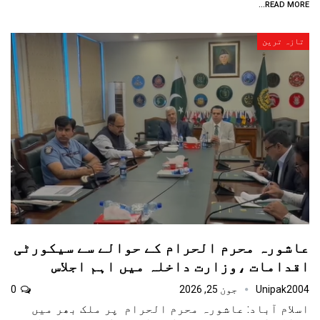
READ MORE...
تازہ ترین
عاشورہ محرم الحرام کے حوالے سے سیکورٹی
اقدامات ،وزارت داخلہ میں اہم اجلاس
Unipak2004
جون 25, 2026
0
اسلام آباد: عاشورہ محرم الحرام پر ملک بھر میں