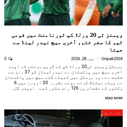
ویمنز ٹی 20 ورلڈ کپ ٹورنامنٹ میں قومی
ٹیم کا سفر ختم، آخری میچ نیدر لینڈ سے
جیتا
Unipak2004
جون 28, 2026
0
برسٹل:ویمنز ٹی20 ورلڈ کپ کے گروپ مرحلے کے اپنے
آخری میچ میں پاکستان نے نیدرلینڈز کو 37 رنز سے
شکست دے دی، برسٹل میں کھیلے گئے میچ میں پاکستان
نے پہلے بیٹنگ کرتے ہوئے مقررہ 20 اوورز میں 6
وکٹوں کے نقصان پر 126 رنز سکور کیے۔ اوپنر گل…
READ MORE...
تازہ ترین