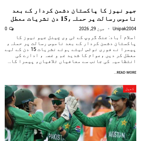
جیو نیوز کا پاکستان دشمن کردار کے بعد
ناموس رسالت پر حملہ،15 دن نشریات معطل
Unipak2004
جون 29, 2026
0
اسلام آباد: جنگ گروپ کے ٹی وی چینل جیو نیوز کا
پاکستان دشمن کردار کے بعد ناموس رسالت پر حملہ،
پیمرا نے فوری نوٹس لیتے ہوئے نشریات 15 دن کے لیے
معطل کر دیں ،عوام کا شدید غم و غصہ ، ادارے کی
انتظامیہ کی جانب سے معافیاں تلافیاں، پیمرا کا…
READ MORE...
کھیل