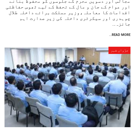
مجالس اور دسویں محرم کے جلوسوں کو محفوظ بنانے
اور عوام کے جان و مال کے تحفظ کے لیے ٹھوس حفاظتی
اقدامات کا معاملہ،‎‎وزیر مملکت برائے داخلہ طلال
چوہدری اور سیکرٹری داخلہ کی زیر صدارت اہم
جائزہ…
READ MORE...
جڑواں شہر