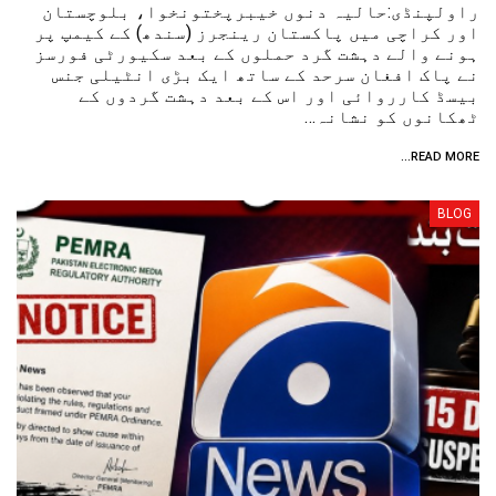
راولپنڈی:حالیہ دنوں خیبرپختونخوا، بلوچستان
اور کراچی میں پاکستان رینجرز (سندھ) کے کیمپ پر
ہونے والے دہشت گرد حملوں کے بعد سکیورٹی فورسز
نے پاک افغان سرحد کے ساتھ ایک بڑی انٹیلی جنس
بیسڈ کارروائی اور اس کے بعد دہشت گردوں کے
ٹھکانوں کو نشانہ…
READ MORE...
BLOG