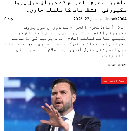
عاشورہ محرم الحرام کے دوران فول پروف
سکیورٹی انتظامات کا سلسلہ جاری۔
Unipak2004
جون 22, 2026
0
اسلام آباد: محرم الحرام کے دوران فول پروف
سکیورٹی انتظامات اور امن و امان کے قیام کو
یقینی بنانے کیلئے اسلام آباد پولیس کی جانب سے
نگرانی اور فیلڈ وزٹس کا سلسلہ جاری ہے، اس سلسلے
میں انسپکٹر جنرل آف پولیس اسلام آبادسید علی
ناصر رضوی…
READ MORE...
بین الاقوامی