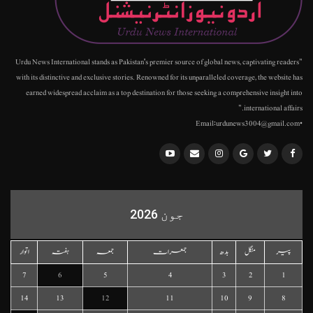
"Urdu News International stands as Pakistan's premier source of global news, captivating readers
with its distinctive and exclusive stories. Renowned for its unparalleled coverage, the website has
earned widespread acclaim as a top destination for those seeking a comprehensive insight into
international affairs."
•Email:urdunews3004@gmail.com
جون 2026
پیر
منگل
بدھ
جمعرات
جمعہ
ہفتہ
اتوار
7
6
5
4
3
2
1
14
13
12
11
10
9
8