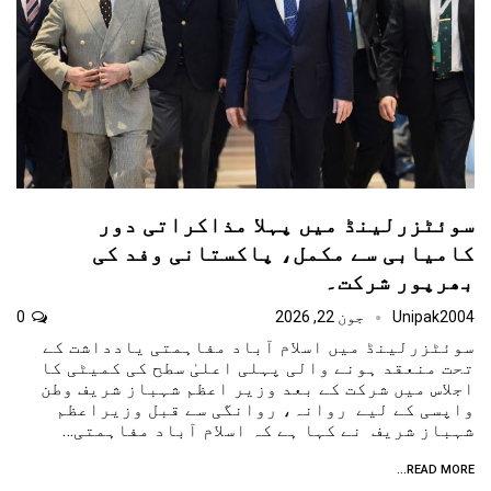
سوئٹزرلینڈ میں پہلا مذاکراتی دور
کامیابی سے مکمل، پاکستانی وفد کی
بھرپور شرکت۔
Unipak2004
جون 22, 2026
0
سوئٹزرلینڈ میں اسلام آباد مفاہمتی یادداشت کے
تحت منعقد ہونے والی پہلی اعلیٰ سطح کی کمیٹی کا
اجلاس میں شرکت کے بعد وزیر اعظم شہباز شریف وطن
واپسی کے لیے روانہ، روانگی سے قبل وزیراعظم
شہباز شریف نے کہا ہے کہ اسلام آباد مفاہمتی…
READ MORE...