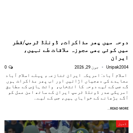
دوحہ میں پھر مذاکرات، ڈونلڈ ٹرمپ/قطر
میں کوئی بھی مجوزہ ملاقات طے نہیں،
ایران
Unipak2004
جون 29, 2026
0
اسلام آباد: امریکہ ایران تنازعہ، پہلے اسلام آباد
معاہدے کی دھجیاں اڑائیں اور اب پھر مذاکرات ہوں
گے جس کے لیے دوحہ کا انتخاب، وائٹ ہاؤس کے مطابق
امریکی صدر ڈونلڈ ٹرمپ ایران کے ساتھ امن عمل کو
آگے بڑھانے کے خواہاں ہیں، جس کے لیے…
READ MORE...
کھیل