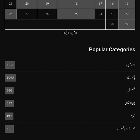
21
20
19
18
17
16
15
28
27
26
25
24
23
22
30
29
« مئی
جولائی »
Popular Categories
تازہ ترین
2134
پاکستان
1095
کھیل
660
بین الاقوامی
652
شوبز
492
جڑواں شہر
211