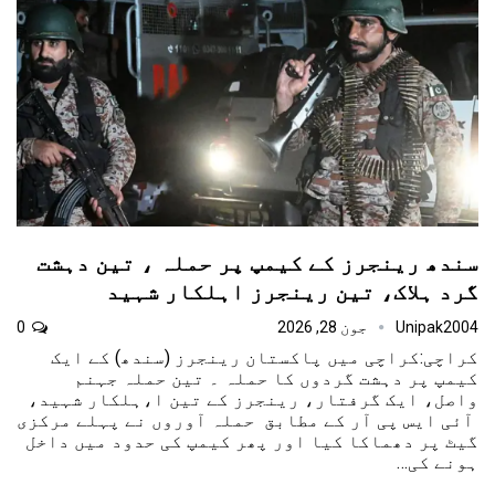
سندھ رینجرز کے کیمپ پر حملہ ، تین دہشت
گرد ہلاک، تین رینجرز اہلکار شہید
Unipak2004
جون 28, 2026
0
کراچی:کراچی میں پاکستان رینجرز (سندھ) کے ایک
کیمپ پر دہشت گردوں کا حملہ ۔ تین حملہ جہنم
واصل، ایک گرفتار، رینجرز کے تین ا،ہلکار شہید،
آئی ایس پی آر کے مطابق حملہ آوروں نے پہلے مرکزی
گیٹ پر دھماکا کیا اور پھر کیمپ کی حدود میں داخل
ہونے کی…