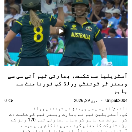
آسٹریلیا سے شکست، بھارتی ٹیم آئی سی سی
ویمنز ٹی ٹوئنٹی ورلڈ کپ ٹورنامنٹ سے
باہر
Unipak2004
جون 29, 2026
0
آلندن: آئی سی سی ویمنز ٹی ٹوئنٹی ورلڈ
کپ،آسٹریلین ٹیم نے بھارت ویمنز ٹیم کو شکست دے
کر ایونٹ سے باہر کر دیا۔ بھارتی ٹیم 170 رنز کے
بڑے ٹارگٹ کا دفاع کرنے میں ناکام رہی جیسے
آسڑیلیوی ٹیم نے باآسانی حاصل کر لیا، لارڈز…