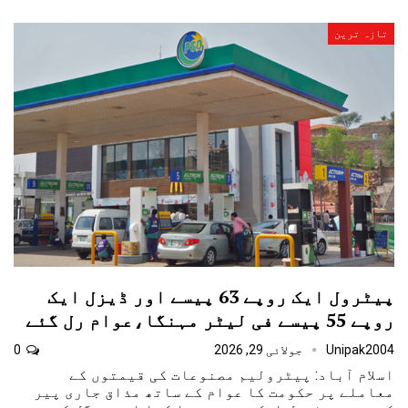
تازہ ترین
پیٹرول ایک روپے 63 پیسے اور ڈیزل ایک
روپے 55 پیسے فی لیٹر مہنگا،عوام رل گئے
Unipak2004
جولائی 29, 2026
0
اسلام آباد: پیٹرولیم مصنوعات کی قیمتوں کے
معاملے پر حکومت کا عوام کے ساتھ مذاق جاری پیر