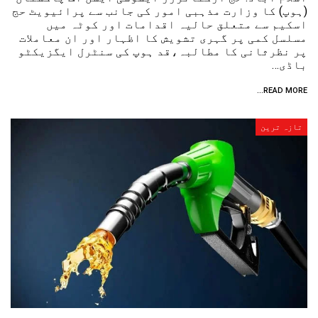
(ہوپ) کا وزارت مذہبی امور کی جانب سے پرائیویٹ حج
اسکیم سے متعلق حالیہ اقدامات اور کوٹہ میں
مسلسل کمی پر گہری تشویش کا اظہار اور ان معاملات
پر نظرثانی کا مطالبہ،قد ہوپ کی سنٹرل ایگزیکٹو
باڈی…
READ MORE...
تازہ ترین