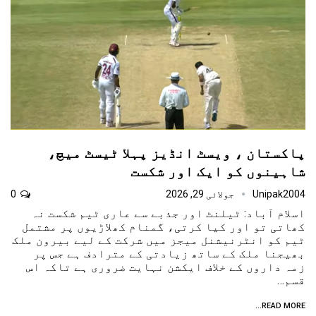
پاکستان ، ویسٹ انڈیز پہلا ٹیسٹ میچ،
شاہینوں کو ایک اور شکست
Unipak2004
جولائی 29, 2026
0
اسلام آباد: ٹیلنٹ اور جذبے سے عاری ٹیم شکست نہ
کھاتی تو اور کیا کرتی، گمنام کھلاڑیوں پر مشتمل
ٹیم کو انٹرنیشنل میجز میں شرکت کے لیے بیرون ملک
بھیجنا ملک کے ساتھ زیادتی کے مترادف ہے جس پر
زمہ داروں کے خلاف ایکشن نہایت ضروری ہے تاکہ اس
قسم…
READ MORE...