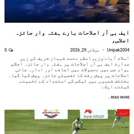
ایف بی آر اصلاحات بارے ہفتہ وار جائزہ
اجلاس،
Unipak2004
جولائی 29, 2026
0
اسلام آباد:وزیراعظم محمد شہباز شریف کی زیرِ
صدارت ایف بی آر اصلاحات پر ہفتہ وار جائزہ اجلاس
ہوا، جس میں محصولات میں اضافے اور ادارہ جاتی
اصلاحات پر پیش رفت کا تفصیلی جائزہ پیش کیا گیا۔
مختلف شعبوں میں ٹیکس کی استعداد کے تخمینے
کیلئے ایک…
READ MORE...
کھیل