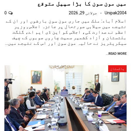
میں مون سون کا بڑا سپیل متوقع
Unipak2004
جولائی 29, 2026
0
اسلام آباد: ملک میں جاری مون سون بارشوں اور ان کے
نتیجے میں سیلابی صورتحال پر جائزہ اجلاس , وزیر
اعظم نے صدارت کی، اجلاس کو این ڈی ایم اے، گلگت
بلتستان و آزاد کشمیر سمیت چاروں صوبوں کے چیف
سیکریٹریز نے حالیہ مون سون اور اس کے نتیجے میں…
READ MORE...
پاکستان