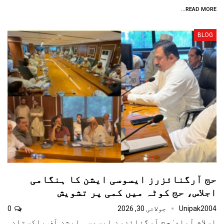
READ MORE...
BLOG
حج آرگنائزرز ایسوسی ایشن کا ہنگامی
اجلاس، حج کوٹہ میں کمی پر تشویش
Unipak2004
جولائی 30, 2026
0
اسلام آباد: حج آرگنائزرز ایسوسی ایشن آف پاکستان