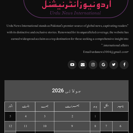
"Urdu News International stands as Pakistan's premier source of global news, captivating readers
with its distinctive and exclusive stories. Renowned for its unparalleled coverage, the website has
earned widespread acclaim as a top destination for those seeking a comprehensive insight into
international affairs."
•Email:urdunews3004@gmail.com
جولائی 2026
پیر
منگل
بدھ
جمعرات
جمعہ
ہفتہ
اتوار
5
4
3
2
1
12
11
10
9
8
7
6