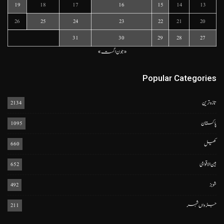
19
18
17
16
15
14
13
26
25
24
23
22
21
20
31
30
29
28
27
« جون
اگست »
Popular Categories
تازہ ترین
2134
پاکستان
1095
کھیل
660
بین الاقوامی
652
شوبز
492
جڑواں شہر
211