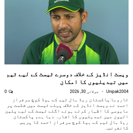
ویسٹ انڈیز کے خلاف دوسرے ٹیسٹ کے لیے ٹیم
میں تبدیلیوں کا امکان
Unipak2004
جولائی 30, 2026
0
ٹاروبا:پاکستان ریڈ بال ٹیم کے ہیڈ کوچ سرفراز
احمد نے ویسٹ انڈیز کے خلاف پہلے ٹیسٹ میں شکست پر
مایوسی کا اظہار کرتے ہوئے اگلے ٹیسٹ کے لیے پلین
الیون میں تبدیلیوں کا اشارہ دیا ہے، پاکستان
ریڈ بال ٹیم کے ہیڈ کوچ سرفراز احمد کا پریس
کانفرنس…