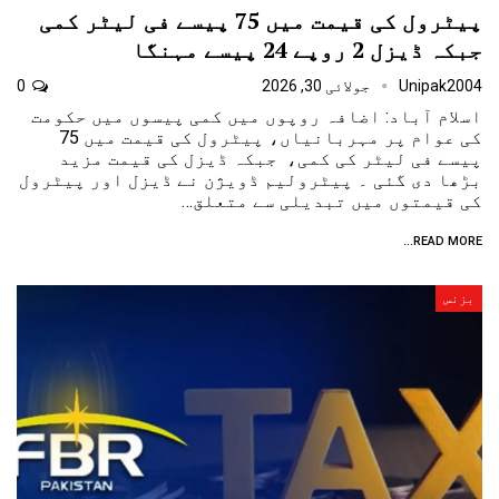
پیٹرول کی قیمت میں 75 پیسے فی لیٹر کمی
جبکہ ڈیزل 2 روپے 24 پیسے مہنگا
Unipak2004
جولائی 30, 2026
0
اسلام آباد: اضافہ روپوں میں کمی پیسوں میں حکومت
کی عوام پر مہربانیاں، پیٹرول کی قیمت میں 75
پیسے فی لیٹر کی کمی، جبکہ ڈیزل کی قیمت مزید
بڑھا دی گئی ۔ پیٹرولیم ڈویژن نے ڈیزل اور پیٹرول
کی قیمتوں میں تبدیلی سے متعلق…
READ MORE...
بزنس