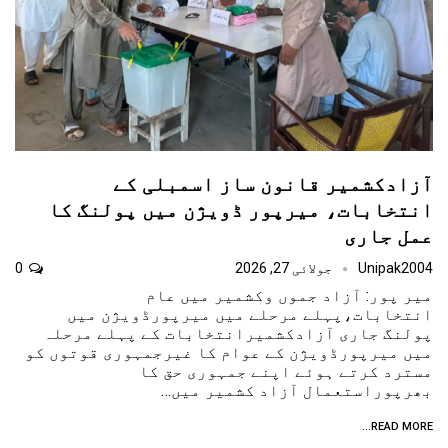
آزادکشمیر قانون ساز اسمبلی کے
انتخابات، میرپور ڈویژن میں پولنگ کا
عمل جاری
Unipak2004
جولائی 27, 2026
0
میر پور: آزاد جموں وکشمیر میں عام
انتخابات،پہلے مرحلے میں میرپورڈویژن میں
پولنگ جاری آزادکشمیرانتخابات کے پہلے مرحلہ
میں میرپورڈویژن کے عوام کا غیرجمہوری قوتوں کو
مسترد کرتے ہوئے اپنے جمہوری حق کا
بھرپوراستعمال آزاد کشمیر میں…
READ MORE...