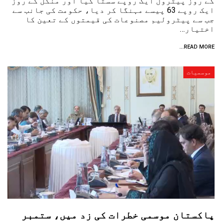
کے روز پیٹرول ایک روپے سستا کیا اور منگل کے روز
ایک روپے 63 پیسے مہنگا کر دیا، حکومت کی جانب سے
جب سے پیٹرولیم مصنوعات کی قیمتوں کے تعین کا
اختیار…
READ MORE...
موسمیات
پاکستان موسمی خطرات کی زد میں، ستمبر