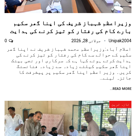
وزیراعظم شہباز شریف کی اپنا گھر سکیم
بارے کام کی رفتار کو تیز کرنے کی ہدایت
Unipak2004
جولائی 28, 2026
0
اسلام آباد:وزیراعظم محمد شہباز شریف نے اپنا گھر
سکیم کے حوالے سے کام کی رفتار کو تیز کرنے کی
ہدایت کرتے ہوئے کہا ہے کہ سرکاری اور نجی بینک
اپنا گھر سکیم کیلئے زیادہ سے زیادہ فنانسنگ
کریں۔ وزیر اعظم اپنا گھر سکیم پر پیشرفت کا
جائزہ لینے…
READ MORE...
تازہ ترین