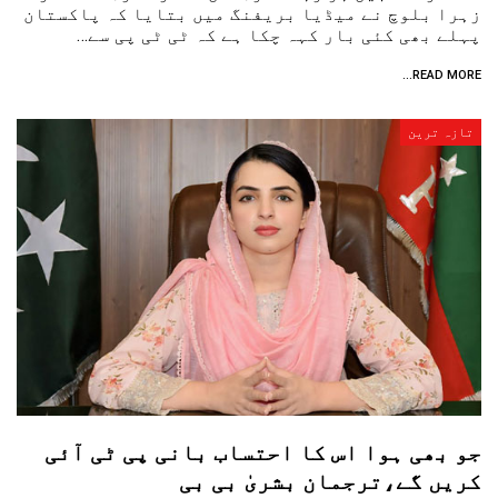
زہرا بلوچ نے میڈیا بریفنگ میں بتایا کہ پاکستان
پہلے بھی کئی بار کہہ چکا ہے کہ ٹی ٹی پی سے…
READ MORE...
تازہ ترین
جو بھی ہوا اس کا احتساب بانی پی ٹی آئی
کریں گے،ترجمان بشریٰ بی بی