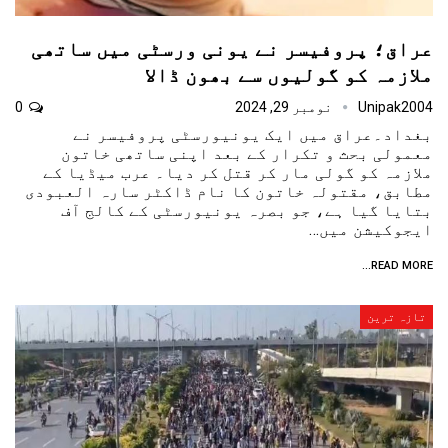
عراق؛ پروفیسر نے یونی ورسٹی میں ساتھی
ملازمہ کو گولیوں سے بھون ڈالا
Unipak2004
نومبر 29, 2024
0
بغداد۔عراق میں ایک یونیورسٹی پروفیسر نے
معمولی بحث و تکرار کے بعد اپنی ساتھی خاتون
ملازمہ کو گولی مار کر قتل کر دیا۔ عرب میڈیا کے
مطابق، مقتولہ خاتون کا نام ڈاکٹر سارہ العبودی
بتایا گیا ہے، جو بصرہ یونیورسٹی کے کالج آف
ایجوکیشن میں…
READ MORE...
تازہ ترین