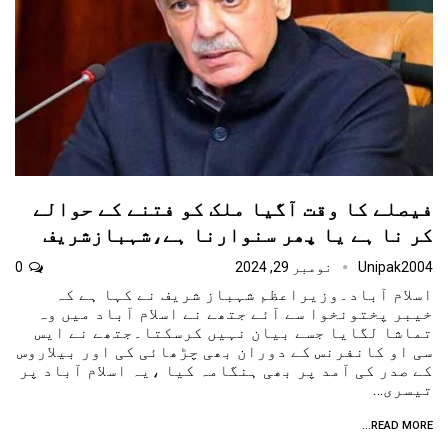
فیصلے کا وقت آگیا ملک کو فتنے کے حوالے
کر نا ہے یا پھر سنوارنا ہے،شہبازشریف
Unipak2004
نومبر 29, 2024
0
اسلام آباد۔وزیراعظم شہباز شریف نے کہا ہے کہ
خیبر پختونخوا سے آئے جتھے نے اسلام آباد میں وہ
تماشا لگایا جسے بیان نہیں کرسکتا۔جتھے نے ایس
سی او کانفرنس کے دوران بھی چڑھائی کی اور بیلاروس
کے صدر کی آمد پر بھی ہنگامہ کیا ،یہ اسلام آباد پر
تیسری…
READ MORE...