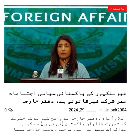
پاکستان
غیرملکیوں کی پاکستانی سیاسی اجتماعات
میں شرکت غیرقانونی ہے، دفتر خارجہ
Unipak2004
نومبر 29, 2024
0
اسلام آباد ۔دفتر خارجہ نے واضح کیا ہے کہ حکومت
کا تحریک طالبان پاکستان (ٹی ٹی پی) سے کوئی
مذاکرات نہیں ہو رہے۔ ترجمان دفتر خارجہ ممتاز