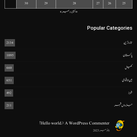
30
29
28
27
26
25
« اکتوبر
دسمبر »
Popular Categories
تازہ ترین
2134
پاکستان
1095
کھیل
660
بین الاقوامی
651
شوبز
492
جڑواں شہر
211
A WordPress Commenter
از
Hello world!
6 نومبر 2023