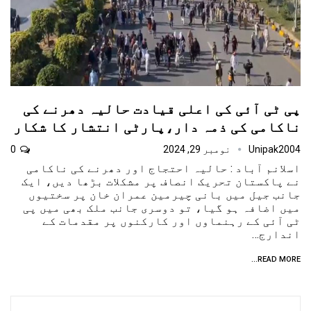
پی ٹی آئی کی اعلی قیادت حالیہ دھرنے کی
ناکامی کی ذمہ دار،پارٹی انتشار کا شکار
Unipak2004
نومبر 29, 2024
0
اسلانم آباد : حالیہ احتجاج اور دھرنے کی ناکامی
نے پاکستان تحریک انصاف پر مشکلات بڑھا دیں، ایک
جانب جیل میں بانی چیرمین عمران خان پر سختیوں
میں اضافہ ہو گیا، تو دوسری جانب ملک بھی میں پی
ٹی آئی کے رہنماوں اور کارکنوں پر مقدمات کے
اندارج…
READ MORE...