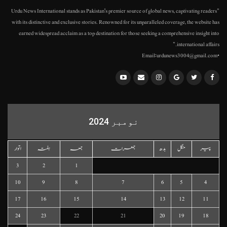
"Urdu News International stands as Pakistan's premier source of global news, captivating readers
with its distinctive and exclusive stories. Renowned for its unparalleled coverage, the website has
earned widespread acclaim as a top destination for those seeking a comprehensive insight into
international affairs."
•Email:urdunews3004@gmail.com
نومبر 2024
پیر
منگل
بدھ
جمعرات
جمعہ
ہفتہ
اتوار
3
2
1
10
9
8
7
6
5
4
17
16
15
14
13
12
11
24
23
22
21
20
19
18