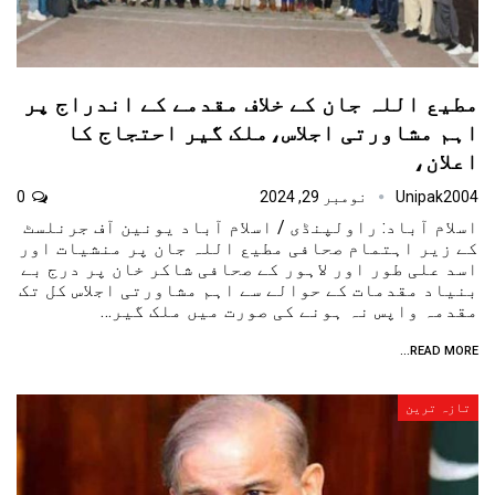
مطیع اللہ جان کے خلاف مقدمے کے اندراج پر
اہم مشاورتی اجلاس،ملک گیر احتجاج کا
اعلان،
Unipak2004
نومبر 29, 2024
0
اسلام آباد: راولپنڈی / اسلام آباد یونین آف جرنلسٹ
کے زیر اہتمام صحافی مطیع اللہ جان پر منشیات اور
اسد علی طور اور لاہور کے صحافی شاکر خان پر درج بے
بنیاد مقدمات کے حوالے سے اہم مشاورتی اجلاس کل تک
مقدمہ واپس نہ ہونے کی صورت میں ملک گیر…
READ MORE...
تازہ ترین