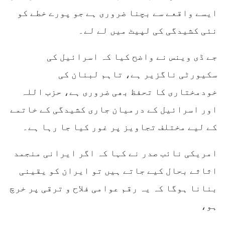
ایسے واقعے سے بچنا ضروری ہے جو پورے خطے کو
نئی کشیدگی کی لپیٹ میں لے لے۔
جے ڈی وینس نے واضح کیا کہ اسرائیل کی
سکیورٹی ناگزیر ہے، تاہم لبنان کی
خودمختاری کا تحفظ بھی ضروری ہے، حزب اللہ
اور اسرائیل کے درمیان جاری کشیدگی کے خاتمے
کے لیے مختلف تجاویز پر غور کیا جا رہا ہے۔
امریکی نائب صدر نے کہا کہ اگر ایرانی منجمد
اثاثے بحال کیے جاتے ہیں تو ایران کو یقینی
بنانا ہوگا کہ یہ رقم عوامی فلاح و ترقی پر خرچ
ہو،