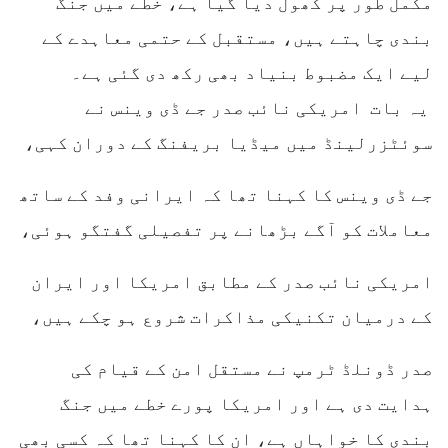
مکمل طور پر کھول دیا گیا ہے، خطے میں جنگ
بندی چاہتے ہیں، مستقبل کے حتمی معاہدے کے
لیے ایک مضبوط بنیاد بھی رکھ دی گئی ہے۔
یہ بات امریکی نائب صدر جے ڈی وینس نے
سوئٹزرلینڈ میں میڈیا بریفنگ کے دوران کہی،
جے ڈی وینس کا کہنا تھا کہ ایرانی وفد کے ساتھ
معاملات کو آگے بڑھانے پر تفصیلی گفتگو ہوئی،
امریکی نائب صدر کے مطابق امریکا اور ایران
کے درمیان تکنیکی مذاکرات شروع ہو چکے ہیں،
صدر ڈونلڈ ٹرمپ نے مستقل امن کے قیام کی
ہدایت دی ہے اور امریکا پورے خطے میں جنگ
بندی کا خواہاں ہے، ان کا کہنا تھا کہ کسی بھی