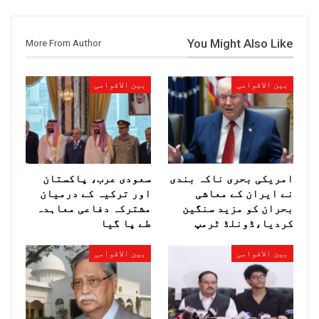
You Might Also Like
More From Author
بین الاقوامی
بین الاقوامی
امریکی بحری ناکہ بندی
سعودی عرب، پاکستان
نے ایران کے معاشی
اور ترکیہ کے درمیان
بحران کو مزید سنگین
مشترکہ دفاعی معاہدہ
کردیا،ڈونلڈ ٹرمپ
طے پا گیا
بین الاقوامی
بین الاقوامی