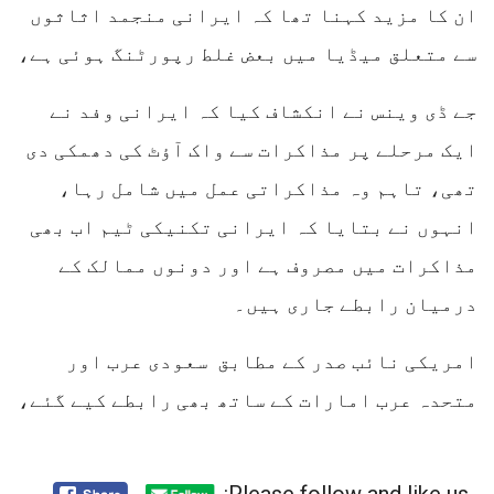
ان کا مزید کہنا تھا کہ ایرانی منجمد اثاثوں
سے متعلق میڈیا میں بعض غلط رپورٹنگ ہوئی ہے،
جے ڈی وینس نے انکشاف کیا کہ ایرانی وفد نے
ایک مرحلے پر مذاکرات سے واک آؤٹ کی دھمکی دی
تھی، تاہم وہ مذاکراتی عمل میں شامل رہا،
انہوں نے بتایا کہ ایرانی تکنیکی ٹیم اب بھی
مذاکرات میں مصروف ہے اور دونوں ممالک کے
درمیان رابطے جاری ہیں۔
امریکی نائب صدر کے مطابق سعودی عرب اور
متحدہ عرب امارات کے ساتھ بھی رابطے کیے گئے،
Please follow and like us: