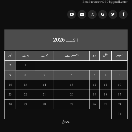
•Email:urdunews3004@gmail.com
اگست 2026
پیر
منگل
بدھ
جمعرات
جمعہ
ہفتہ
اتوار
2
1
9
8
7
6
5
4
3
16
15
14
13
12
11
10
23
22
21
20
19
18
17
30
29
28
27
26
25
24
31
« جولائی