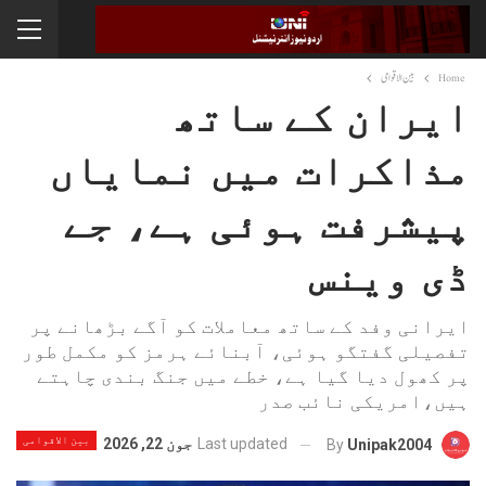
Home
بین الاقوامی
ایران کے ساتھ
مذاکرات میں نمایاں
پیشرفت ہوئی ہے، جے
ڈی وینس
ایرانی وفد کے ساتھ معاملات کو آگے بڑھانے پر
تفصیلی گفتگو ہوئی، آبنائے ہرمز کو مکمل طور
پر کھول دیا گیا ہے، خطے میں جنگ بندی چاہتے
ہیں،امریکی نائب صدر
بین الاقوامی
Last updated
جون 22, 2026
By
Unipak2004