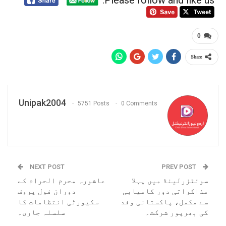
0
Share
Unipak2004
5751 Posts
0 Comments
NEXT POST
PREV POST
سوئٹزرلینڈ میں پہلا
عاشورہ محرم الحرام کے
مذاکراتی دور کامیابی
دوران فول پروف
سے مکمل، پاکستانی وفد
سکیورٹی انتظامات کا
کی بھرپور شرکت۔
سلسلہ جاری۔