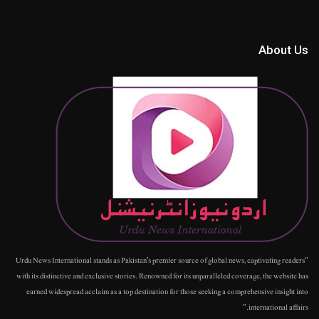
About Us
"Urdu News International stands as Pakistan's premier source of global news, captivating readers
with its distinctive and exclusive stories. Renowned for its unparalleled coverage, the website has
earned widespread acclaim as a top destination for those seeking a comprehensive insight into
international affairs."