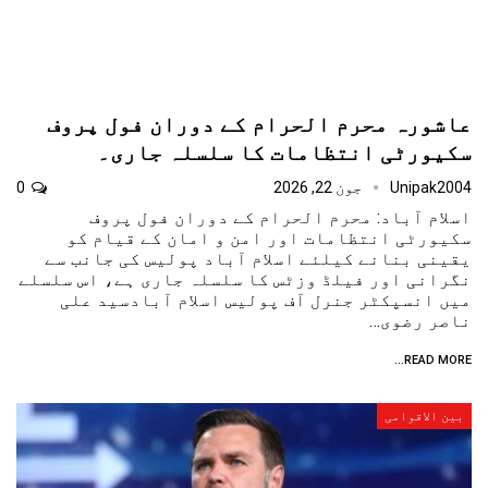
عاشورہ محرم الحرام کے دوران فول پروف
سکیورٹی انتظامات کا سلسلہ جاری۔
Unipak2004
جون 22, 2026
0
اسلام آباد: محرم الحرام کے دوران فول پروف
سکیورٹی انتظامات اور امن و امان کے قیام کو
یقینی بنانے کیلئے اسلام آباد پولیس کی جانب سے
نگرانی اور فیلڈ وزٹس کا سلسلہ جاری ہے، اس سلسلے
میں انسپکٹر جنرل آف پولیس اسلام آبادسید علی
ناصر رضوی…
READ MORE...
بین الاقوامی