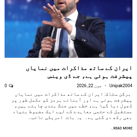
ایران کے ساتھ مذاکرات میں نمایاں
پیشرفت ہوئی ہے، جے ڈی وینس
Unipak2004
جون 22, 2026
0
برگن سٹاک: ایران کے ساتھ مذاکرات میں نمایاں
پیشرفت ہوئی ہے اور آبنائے ہرمز کو مکمل طور پر
کھول دیا گیا ہے، خطے میں جنگ بندی چاہتے ہیں،
مستقبل کے حتمی معاہدے کے لیے ایک مضبوط بنیاد
بھی رکھ دی گئی ہے۔ یہ بات امریکی نائب…
READ MORE...