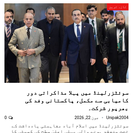
تازہ ترین
سوئٹزرلینڈ میں پہلا مذاکراتی دور
کامیابی سے مکمل، پاکستانی وفد کی
بھرپور شرکت۔
Unipak2004
جون 22, 2026
0
سوئٹزرلینڈ میں اسلام آباد مفاہمتی یادداشت کے
تحت منعقد ہونے والی پہلی اعلیٰ سطح کی کمیٹی کا