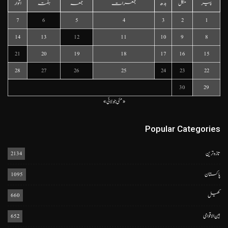
پیر
منگل
بدھ
جمعرات
جمعہ
ہفتہ
اتوار
7
6
5
4
3
2
1
14
13
12
11
10
9
8
21
20
19
18
17
16
15
28
27
26
25
24
23
22
30
29
« مئی
جولائی »
Popular Categories
تازہ ترین
2134
پاکستان
1095
کھیل
660
بین الاقوامی
652