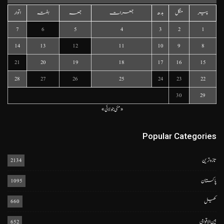
پیر
منگل
بدھ
جمعرات
جمعہ
ہفتہ
اتوار
7
6
5
4
3
2
1
14
13
12
11
10
9
8
21
20
19
18
17
16
15
28
27
26
25
24
23
22
30
29
« مئی
جولائی »
Popular Categories
تازہ ترین
2134
پاکستان
1095
کھیل
660
بین الاقوامی
652