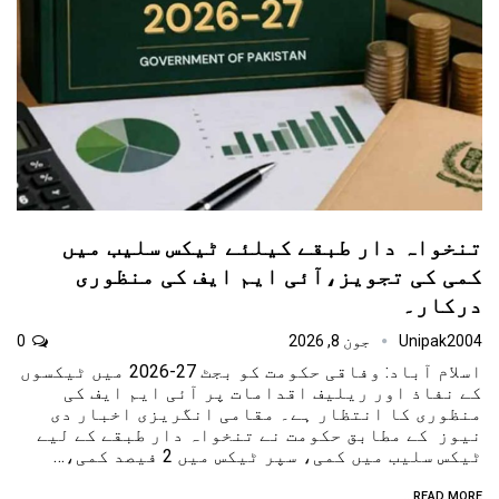
تنخواہ دار طبقے کیلئے ٹیکس سلیب میں
کمی کی تجویز،آئی ایم ایف کی منظوری
درکار۔
Unipak2004
جون 8, 2026
0
اسلام آباد: وفاقی حکومت کو بجٹ 27-2026 میں ٹیکسوں
کے نفاذ اور ریلیف اقدامات پر آئی ایم ایف کی
منظوری کا انتظار ہے۔ مقامی انگریزی اخبار دی
نیوز کے مطابق حکومت نے تنخواہ دار طبقے کے لیے
ٹیکس سلیب میں کمی، سپر ٹیکس میں 2 فیصد کمی،…
READ MORE...