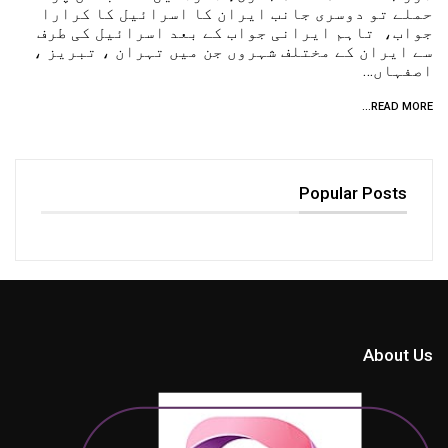
حملے تو دوسری جانب ایران کا اسرائیل کا کرارا
جواب، تاہم ایرانی جواب کے بعد اسرائیل کی طرف
سے ایران کے مختلف شہروں جن میں تہران ، تبریز ،
اصفہاں…
READ MORE...
Popular Posts
About Us