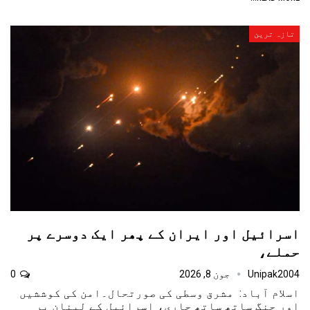
تازہ ترین
اسرائیل اور ایران کے پھر ایک دوسرے پر
حملے،
Unipak2004
جون 8, 2026
0
اسلام آباد: مشرق وسطی کی صورتحال۔امن کی کوششیں
اور جنگ ساتھ ساتھ جاری، اسرائیل کے لبنان پر