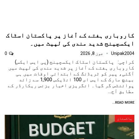
کاروباری ہفتے کے آغاز پر پاکستان اسٹاک
ایکسچینج شدید مندی کی لپیٹ میں۔
Unipak2004
جون 8, 2026
0
کراچی: پاکستان اسٹاک ایکسچینج (پی ایس ایکس)
کاروباری ہفتے کے آغاز پر شدید مندی کی لپیٹ میں
آگئی، پیر کو ٹریڈنگ کے ابتدائی اوقات میں ہی
بینچ مارک کے ایس ای 100 انڈیکس 1,900 سے زائد
پوائنٹس گر گیا۔ انگریزی اخبار بزنس ریکارڈر کے
مطابق آج…
READ MORE...
پاکستان