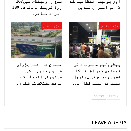
اور پولیس انتظامیہ کے
ضلع راولپنڈی میں167
5 اہم افسران تبدیل
روڈ ٹریفک حادثات، 189
افراد متاثر۔
جڑواں شہر
جڑواں شہر
پیٹرولیم مصنوعات کی
مہمان نہ آئے، جڑواں
قیمتوں میں اضافے کا
شہروں کے رہائشی
خطرہ،عوام کی پیٹرول
سیکورٹی اقدمات کے
پمپس پر لمبی قطاریں۔
باعث مشکلات کا شکار۔
NEXT
PREV
LEAVE A REPLY