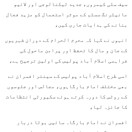
سیف سٹی کیمروں، جدید ٹیکنالوجی اور لائیو
مانیٹرنگ سسٹم کے موثر استعمال کو مزید فعال
بنانے کی ہدایات جاری کیں،
انہوں نے کہا کہ محرم الحرام کے دوران شہریوں
کے جان و مال کا تحفظ اور پرامن ماحول کی
فراہمی اسلام آباد پولیس کی اولین ترجیح ہے،
اسی طرح اسلام آباد پولیس کے سینئر افسران نے
بھی مختلف امام بارگاہوں، مجالس اور جلوسوں
کے روٹس کا دورہ کرتے ہوئے سکیورٹی انتظامات
کا جائزہ لیا،
افسران نے امام بارگاہ سائیں بوٹا دربار