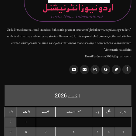
"Urdu News International stands as Pakistan's premier source of global news, captivating readers
with its distinctive and exclusive stories. Renowned for its unparalleled coverage, the website has
earned widespread acclaim as a top destination for those seeking a comprehensive insight into
international affairs."
•Email:urdunews3004@gmail.com
اگست 2026
پیر
منگل
بدھ
جمعرات
جمعہ
ہفتہ
اتوار
2
1
9
8
7
6
5
4
3