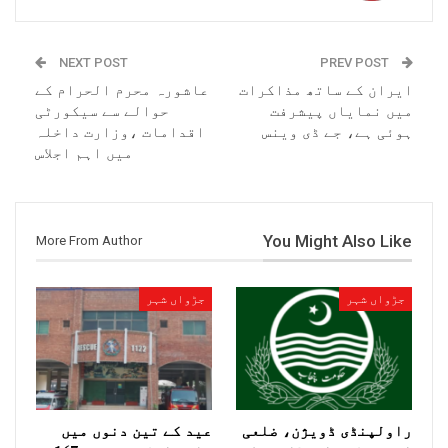
NEXT POST
PREV POST
ایران کے ساتھ مذاکرات
عاشورہ محرم الحرام کے
میں نمایاں پیشرفت
حوالے سے سیکورٹی
ہوئی ہے، جے ڈی وینس
اقدامات ،وزارت داخلہ
میں اہم اجلاس
You Might Also Like
More From Author
جڑواں شہر
جڑواں شہر
راولپنڈی ڈویژن، ضلعی
عید کے تین دنوں میں