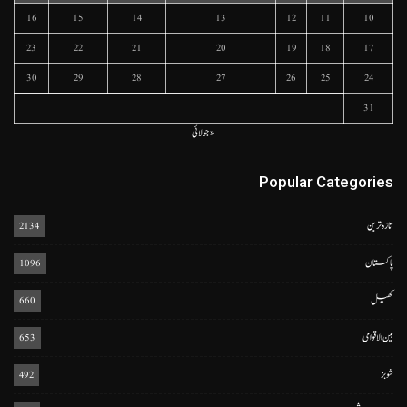
16
15
14
13
12
11
10
23
22
21
20
19
18
17
30
29
28
27
26
25
24
31
« جولائی
Popular Categories
تازہ ترین
2134
پاکستان
1096
کھیل
660
بین الاقوامی
653
شوبز
492