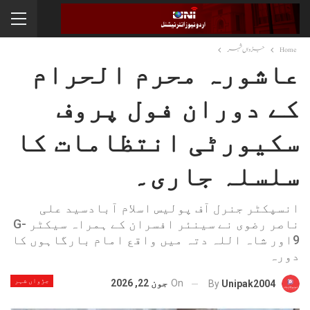
Home
جڑواں شہر
عاشورہ محرم الحرام
کے دوران فول پروف
سکیورٹی انتظامات کا
سلسلہ جاری۔
انسپکٹر جنرل آف پولیس اسلام آبادسید علی
ناصر رضوی نے سینئر افسران کے ہمراہ سیکٹر G-
9اور شاہ اللہ دتہ میں واقع امام بارگاہوں کا
دورہ
جڑواں شہر
On
جون 22, 2026
By
Unipak2004