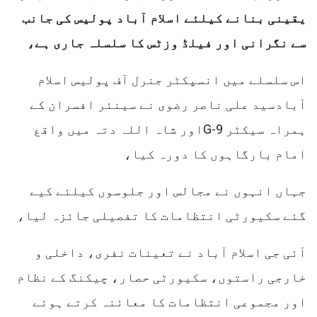
یقینی بنانے کیلئے اسلام آباد پولیس کی جانب
سے نگرانی اور فیلڈ وزٹس کا سلسلہ جاری ہے،
اس سلسلے میں انسپکٹر جنرل آف پولیس اسلام
آبادسید علی ناصر رضوی نے سینئر افسران کے
ہمراہ سیکٹر G-9اور شاہ اللہ دتہ میں واقع
امام بارگاہوں کا دورہ کیا،
جہاں انہوں نے مجالس اور جلوسوں کیلئے کیے
گئے سکیورٹی انتظامات کا تفصیلی جائزہ لیا،
آئی جی اسلام آباد نے تعینات نفری، داخلی و
خارجی راستوں، سکیورٹی حصار، چیکنگ کے نظام
اور مجموعی انتظامات کا معائنہ کرتے ہوئے