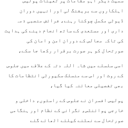
سمیت دیگر اہم مقامات پر تعینات پولیس
اہلکاروں سے بریفنگ لی اور انہیں دوران
ڈیوٹی مکمل چوکنا رہنے، فرائض منصبی ذمہ
داری اور مستعدی کے ساتھ انجام دینے کی ہدایت
کی تاکہ مجالس کے دوران امن و امان کی
صورتحال کو ہر صورت برقرار رکھا جا سکے،
اسی سلسلے میں شاہ اللہ دتہ کے علاقے میں جلوس
کے روٹ اور اس سے منسلک سکیورٹی انتظامات کا
بھی تفصیلی معائنہ کیا گیا،
پولیس افسران نے جلوس کے راستوں، داخلی و
خارجی پوائنٹس، نگرانی کے نظام اور ہنگامی
صورتحال سے نمٹنے کیلئے اٹھائے گئے