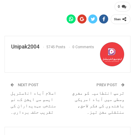
0
Share
Unipak2004
5745 Posts
0 Comments
NEXT POST
PREV POST
ٹرمپ انتطامیہ کو مشرق
اسلام آباد انڈسٹریل
وسطی میں آباد امریکی
ایسو سی ایشن کے نو
باشندوں کی فکر لاحق،
منتخب عہدیداران کی
منتقلی مشن تیز۔
تقریب حلف برداری۔