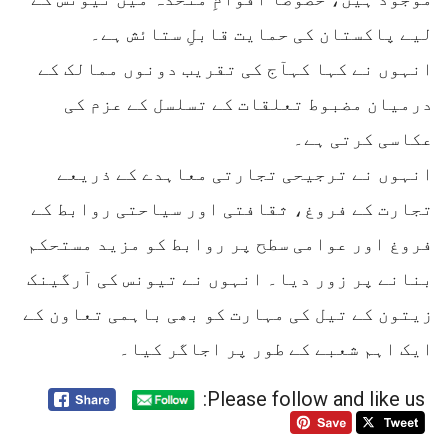
لیے پاکستان کی حمایت قابلِ ستائش ہے۔
انہوں نے کہا کہآج کی تقریب دونوں ممالک کے
درمیان مضبوط تعلقات کے تسلسل کے عزم کی
عکاسی کرتی ہے۔
انہوں نے ترجیحی تجارتی معاہدے کے ذریعے
تجارت کے فروغ، ثقافتی اور سیاحتی روابط کے
فروغ اور عوامی سطح پر روابط کو مزید مستحکم
بنانے پر زور دیا۔ انہوں نے تیونس کی آرگینک
زیتون کے تیل کی مہارت کو بھی باہمی تعاون کے
ایک اہم شعبے کے طور پر اجاگر کیا۔
Please follow and like us: