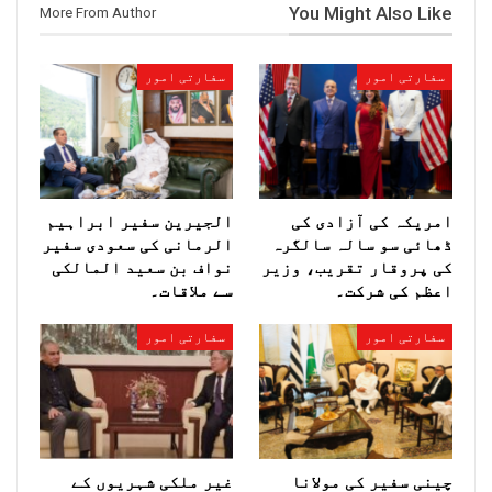
You Might Also Like
More From Author
سفارتی امور
سفارتی امور
امریکہ کی آزادی کی
الجیرین سفیر ابراہیم
ڈھائی سو سالہ سالگرہ
الرمانی کی سعودی سفیر
کی پروقار تقریب، وزیر
نواف بن سعید المالکی
اعظم کی شرکت۔
سے ملاقات۔
سفارتی امور
سفارتی امور
چینی سفیر کی مولانا
غیر ملکی شہریوں کے