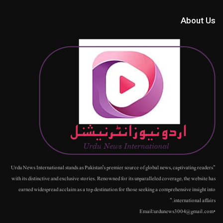
About Us
"Urdu News International stands as Pakistan's premier source of global news, captivating readers
with its distinctive and exclusive stories. Renowned for its unparalleled coverage, the website has
earned widespread acclaim as a top destination for those seeking a comprehensive insight into
international affairs."
•Email:urdunews3004@gmail.com