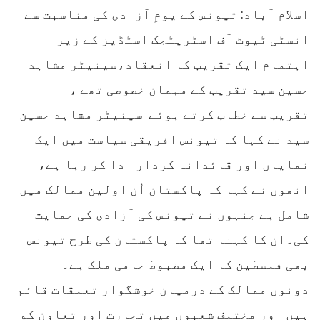
اسلام آباد: تیونس کے یومِ آزادی کی مناسبت سے
انسٹی ٹیوٹ آف اسٹریٹجک اسٹڈیز کے زیر
اہتمام ایک تقریب کا انعقاد،سینیٹر مشاہد
حسین سید تقریب کے مہمان خصوصی تھے ،
تقریب سے خطاب کرتے ہوئے سینیٹر مشاہد حسین
سید نے کہا کہ تیونس افریقی سیاست میں ایک
نمایاں اور قائدانہ کردار ادا کر رہا ہے،
انھوں نے کہا کہ پاکستان اُن اولین ممالک میں
شامل ہے جنہوں نے تیونس کی آزادی کی حمایت
کی۔ان کا کہنا تھا کہ پاکستان کی طرح تیونس
بھی فلسطین کا ایک مضبوط حامی ملک ہے۔
دونوں ممالک کے درمیان خوشگوار تعلقات قائم
ہیں اور مختلف شعبوں میں تجارت اور تعاون کو