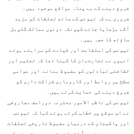
فروغ دینے کے بے پناہ مواقع موجود ہیں۔
ضروری ہے کہ تیونس کے ساتھ تعلقات کو مزید
آگے بڑھایا جائے کیونکہ دونوں ممالک گلوبل
ساؤتھ کا حصہ ہیں۔
تیونس کی استقامت اور قیادت کو سراہتے ہوئے
انہوں نے تجارت،ان کا کہنا تھا کہ تعلیم اور
ثقافتی تبادلوں کو مضبوط بنانے اور عوامی
سطح پر روابط اور کاروباری شراکت داری کو
فروغ دینے کی حمایت کرتے ہیں۔
تیونس کی ناظم الامور محترمہ دوراسف معاروفی
نے اس موقع پر خطاب کرتے ہوئے کہا کہ تیونس
اور پاکستان کے درمیان مضبوط تاریخی تعلقات
موجود ہیں، خصوصاً اقوامِ متحدہ میں تیونس کے