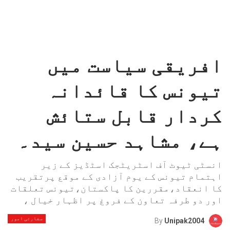
افریقی سیاست میں
تیونس کا قائدانہ
کردار قابل ستائش
ہے، مشاہد حسین سید۔
انسٹی ٹیوٹ آف اسٹریٹجک اسٹڈیز کے زیر
اہتمام تیونس کے یوم آزادی کے موقع پرتقریب
کا انعقاد،مقررین کا پاکستان،تیونس تعلقات
اور دو طرفہ تعاون کے فروغ پر اظہار خیال ،
سفارتی امور
By
Unipak2004