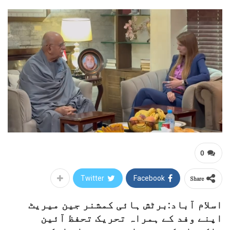
0
Share
Twitter
Facebook
اسلام آباد:برٹش ہائی کمشنر جین میریٹ
اپنے وفد کے ہمراہ تحریک تحفظ آئین