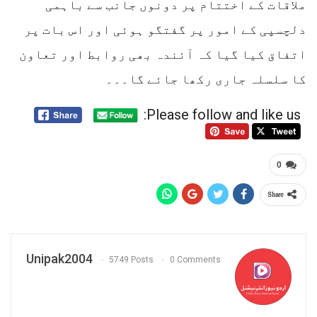
ملاقات کے اختتام پر دونوں جانب سے باہمی
دلچسپی کے امور پر گفتگو ہوئی اور اس بات پر
اتفاق کیا گیا کہ آئندہ بھی روابط اور تعاون
کا سلسلہ جاری رکھا جائے گا۔۔۔
Please follow and like us:
0
Share
Unipak2004
5749 Posts
0 Comments