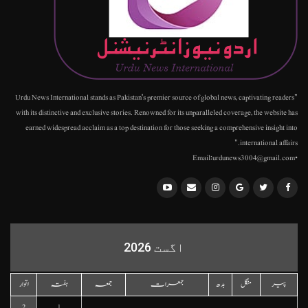
"Urdu News International stands as Pakistan's premier source of global news, captivating readers
with its distinctive and exclusive stories. Renowned for its unparalleled coverage, the website has
earned widespread acclaim as a top destination for those seeking a comprehensive insight into
international affairs."
•Email:urdunews3004@gmail.com
اگست 2026
پیر
منگل
بدھ
جمعرات
جمعہ
ہفتہ
اتوار
2
1