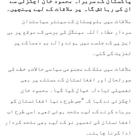
پاکستان کے سربراہ محمود خان اچکزئی سے
ان کی رہائش گاہ پر ملاقات کے لیے پہنچیں۔
ملاقات میں بلوچستان کے سینئر سیاستدان
سردار عطاء اللہ مینگل کی برسی کے موقع پر بی
این پی کے جلسے میں ہونے والے بم دھماکے پر
تعزیت کی گئی۔
ملاقات میں ملک کے مجموعی سیاسی حالات، خطے کی
صورتحال اور افغانستان کے مسئلے پر بھی
تفصیلی تبادلہ خیال کیا گیا۔ محمود خان
اچکزئی نے کہا کہ ’’جس طرح دنیا افغانستان کو
برباد کرنے کے لیے متحد ہوئی تھی، اسی طرح اب
افغانستان کی تعمیر نو کے لیے بھی متحد کردار
ادا کرنا چاہئے۔