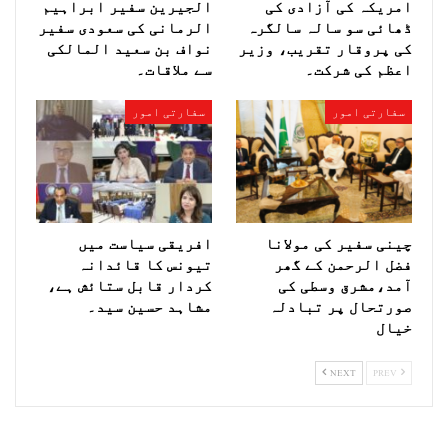
امریکہ کی آزادی کی
الجیرین سفیر ابراہیم
ڈھائی سو سالہ سالگرہ
الرمانی کی سعودی سفیر
کی پروقار تقریب، وزیر
نواف بن سعید المالکی
اعظم کی شرکت۔
سے ملاقات۔
سفارتی امور
سفارتی امور
چینی سفیر کی مولانا
افریقی سیاست میں
فضل الرحمن کے گھر
تیونس کا قائدانہ
آمد،مشرق وسطی کی
کردار قابل ستائش ہے،
صورتحال پر تبادلہ
مشاہد حسین سید۔
خیال
NEXT
PREV