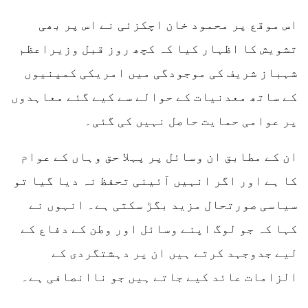
اس موقع پر محمود خان اچکزئی نے اس پر بھی
تشویش کا اظہار کیا کہ کچھ روز قبل وزیراعظم
شہباز شریف کی موجودگی میں امریکی کمپنیوں
کے ساتھ معدنیات کے حوالے سے کیے گئے معاہدوں
پر عوامی حمایت حاصل نہیں کی گئی۔
ان کے مطابق ان وسائل پر پہلا حق وہاں کے عوام
کا ہے اور اگر انہیں آئینی تحفظ نہ دیا گیا تو
سیاسی صورتحال مزید بگڑ سکتی ہے۔ انہوں نے
کہا کہ جو لوگ اپنے وسائل اور وطن کے دفاع کے
لیے جدوجہد کرتے ہیں ان پر دہشتگردی کے
الزامات عائد کیے جاتے ہیں جو ناانصافی ہے۔