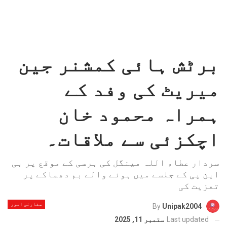
برٹش ہائی کمشنر جین
میریٹ کی وفد کے
ہمراہ محمود خان
اچکزئی سے ملاقات۔
سردار عطاء اللہ مینگل کی برسی کے موقع پر بی
این پی کے جلسے میں ہونے والے بم دھماکے پر
تعزیت کی
سفارتی امور
By
Unipak2004
Last updated
ستمبر 11, 2025