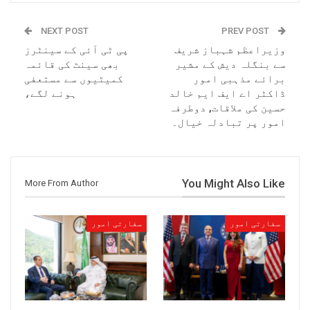
NEXT POST
PREV POST
وزیراعظم شہباز شریف
پی ٹی آئی کے سینٹرز
سے بنگلہ دیش کے مشیر
بھی سینٹ کی قائمہ
برائے مذہبی امور
کمیٹیوں سے مستعفی
ڈاکٹر اے ایف ایم خالد
ہونے لگے،
حسین کی ملاقات, دوطرفہ
امور پر تبادلہ خیال۔
You Might Also Like
More From Author
سفارتی امور
سفارتی امور