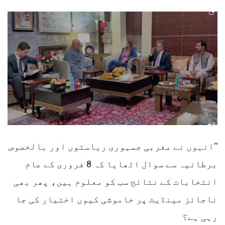
‘‘انہوں نے مغربی جمہوری ریاستوں اور بالخصوص
برطانیہ سے سوال اٹھایا کہ 8 فروری کے عام
انتخابات کے نتائج سب کو معلوم ہیں، پھر بھی
ناجائز مینڈیٹ پر خاموشی کیوں اختیار کی جا
رہی ہے؟