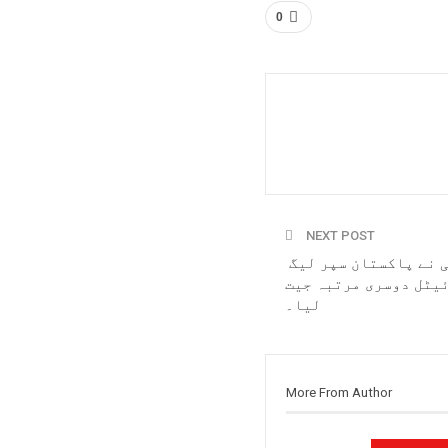
0
NEXT POST
 نے پاکستان سپر لیگ
یٹل دوسری مرتبہ جیت
لیا۔
More From Author