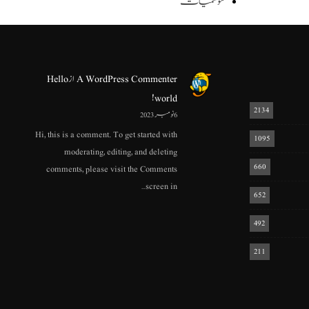
موسمیات
A WordPress Commenter
از
Hello
world!
2134
6 نومبر 2023
Hi, this is a comment. To get started with
1095
moderating, editing, and deleting
660
comments, please visit the Comments
screen in…
652
492
211