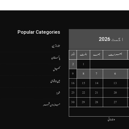
Popular Categories
اگست 2026
تازہ ترین
جمعرات
جمعہ
ہفتہ
اتوار
پاکستان
2
1
کھیل
9
8
7
6
بین الاقوامی
16
15
14
13
23
22
21
20
شوبز
30
29
28
27
جڑواں شہر
« جولائی