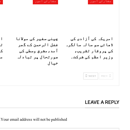
سفارتی امور
سفارتی امور
س
امریکہ کی آزادی کی
چینی سفیر کی مولانا
اف
ڈھائی سو سالہ سالگرہ
فضل الرحمن کے گھر
تی
کی پروقار تقریب،
آمد،مشرق وسطی کی
کر
وزیر اعظم کی شرکت۔
صورتحال پر تبادلہ
مش
خیال
NEXT
PREV
LEAVE A REPLY
Your email address will not be published.