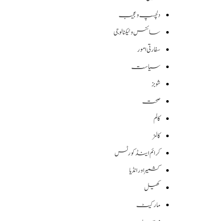
دلچسپ و عجیب
سائنس وٹیکنالوجی
سفارتی امور
سیاست
شوبز
صحت
کالم
کالمز
کرائم اینڈ کورٹس
کشمیر اور انڈیا
کھیل
مارکیٹ