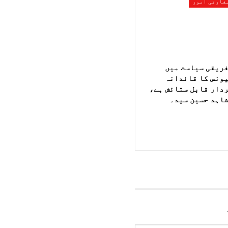
فارتی امور
ریقی سیاست میں
ونس کا قائدانہ
دار قابل ستائش ہے،
اہد حسین سید۔