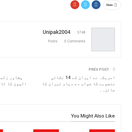
Share
Unipak2004
5748
Posts
0 Comments
PREV POST
امریکہ نے ایران کے 14 نکاتی
پشاور زلمی
منصوبے کا جواب دے دیا، تہران کا
الیون کا ٹائ
جائزہ۔
You Might Also Like