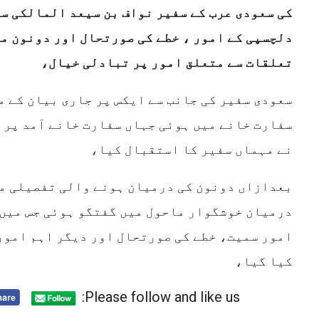
کی سعودی عرب کے سفیر نواف بن سیعد المالکی سے
دلچسپی کے امور ، خطے کی صورتحال اور دونون م
تعلقات سے متعلق امور پر تبادلی خیال،
سعودی سفیر کی جانب سے ایکس پر جاری بیان کے م
سفارت خانے میں ہوئی جہاں سفارت خانے آمد پر 
نے مہماں سفیر کا استقبال کیا،
بعدازاں دونون کی درمیان ہونے والی تفصیلی مل
درمیان خوشگوار ماحول میں گفتگو ہوئی جس میں
امور سمیت، خطے کی صورتحال اور دیگر اہم امور
کیا گیا،
Please follow and like us: