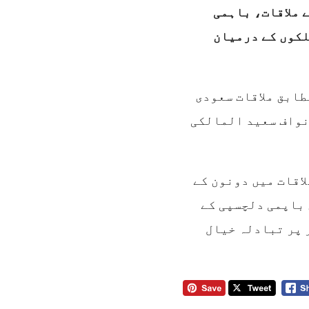
 ملاقات، باہمی
لکوں کے درمیان
طابق ملاقات سعودی
نواف سعید المالکی
اقات میں دونون کے
 باپمی دلچسپی کے
 پر تبادلہ خیال