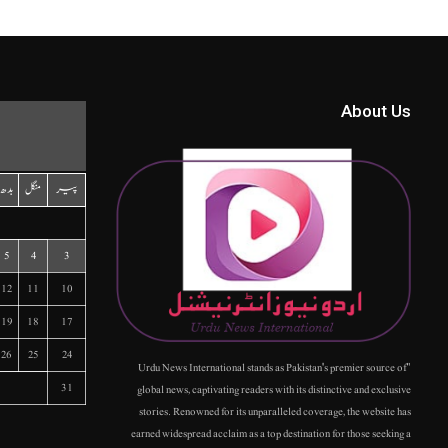
About Us
پیر
منگل
بدھ
5
4
3
12
11
10
19
18
17
26
25
24
"Urdu News International stands as Pakistan's premier source of
31
global news, captivating readers with its distinctive and exclusive
stories. Renowned for its unparalleled coverage, the website has
earned widespread acclaim as a top destination for those seeking a