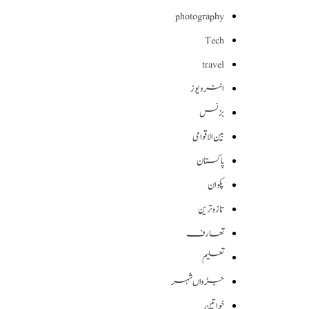
photography
Tech
travel
انٹرویوز
بزنس
بین الاقوامی
پاکستان
پکوان
تازہ ترین
تعارف
تعلیم
جڑواں شہر
خواتین