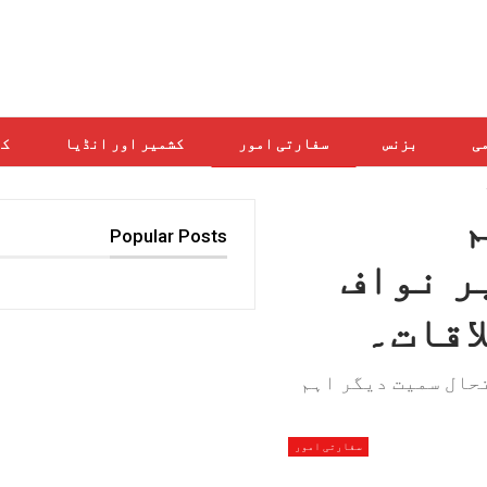
می
بزنس
سفارتی امور
کشمیر اور انڈیا
کھ
م
Popular Posts
ر نواف
اقات۔
حال سمیت دیگر اہم
سفارتی امور