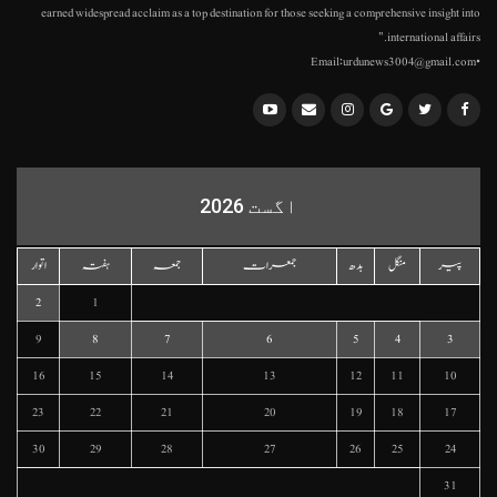
earned widespread acclaim as a top destination for those seeking a comprehensive insight into
international affairs."
•Email:urdunews3004@gmail.com
اگست 2026
پیر
منگل
بدھ
جمعرات
جمعہ
ہفتہ
اتوار
2
1
9
8
7
6
5
4
3
16
15
14
13
12
11
10
23
22
21
20
19
18
17
30
29
28
27
26
25
24
31