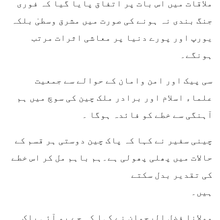
ملاقات میں اس بات پر اتفاق پایا گیا کہ فوری
جنگ بندی نہ ہونے کی صورت میں مشرق وسطیٰ بلکہ
یورپ اور پورے دنیا پر معاشی اثرات مرتب
ہونگے۔
سی پیک اور امن وامان کے حوالے سے جمعیت
علماء اسلام اور برادر ملک چین کی سوچ میں ہم
آہنگی سے خطے کو فائدہ ہوگا ۔
چینی سفیر نے کہا کہ پاک چین دوستی ہر قسم کے
حالات میں پھلی پھولی ہے۔ہم باہم مل کر اس خطے
کی تقدیر بدل سکتے
ہیں۔
مولانا فضل الرحمان نے کہا کہ جے یو آئی پاک