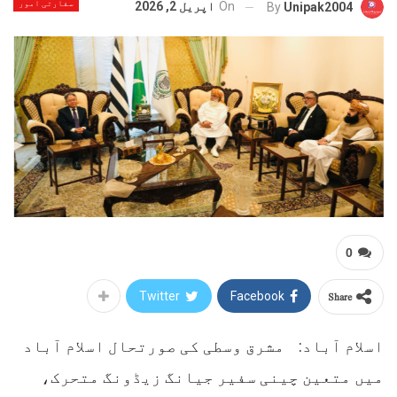
سفارتی امور
On
اپریل 2, 2026
By
Unipak2004
0
Share
Twitter
Facebook
اسلام آباد: مشرق وسطی کی صورتحال اسلام آباد
میں متعین چینی سفیر جیانگ زیڈونگ متحرک،