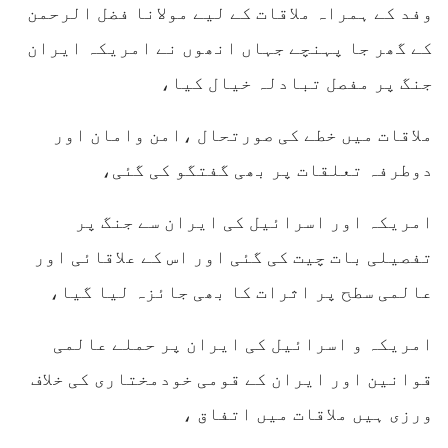
وفد کے ہمراہ ملاقات کے لیے مولانا فضل الرحمن
کے گھر جا پہنچے جہاں انھوں نے امریکہ ایران
جنگ پر مفصل تبادلہ خیال کیا،
ملاقات میں خطے کی صورتحال ،امن وامان اور
دوطرفہ تعلقات پر بھی گفتگو کی گئی،
امریکہ اور اسرائیل کی ایران سے جنگ پر
تفصیلی بات چیت کی گئی اور اس کے علاقائی اور
عالمی سطح پر اثرات کا بھی جائزہ لیا گیا،
امریکہ و اسرائیل کی ایران پر حملے عالمی
قوانین اور ایران کے قومی خودمختاری کی خلاف
ورزی ہیں ملاقات میں اتفاق ،