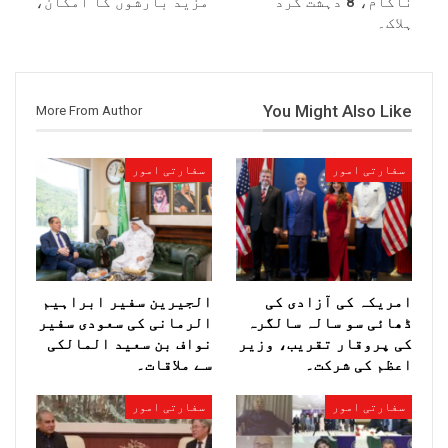
ناکام، 8 دہشت گرد
مزید بارشوں کا امکان،
ہلاک۔
You Might Also Like
More From Author
سفارتی امور
سفارتی امور
امریکہ کی آزادی کی
الجیرین سفیر ابراہیم
ڈھائی سو سالہ سالگرہ
الرمانی کی سعودی سفیر
کی پروقار تقریب، وزیر
نواف بن سعید المالکی
اعظم کی شرکت۔
سے ملاقات۔
سفارتی امور
سفارتی امور