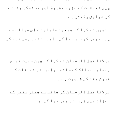
چین تعلقات کو مزید مضبوط اور مستحکم بنانے
کی خواہش رکھتی ہے ۔
انھوں نے کہا کہ جمعیت علماء نے اس حوالے سے
پہلے بھی کردار ادا کیا اور آئندہ بھی کرے گی
۔
مولانا فضل الرحمان نے کہا کہ چین سمیت تمام
ہمسایہ ممالک کے ساتھ برادرانہ تعلقات کا
فروغ وقت کی ضرورت ہے ۔
مولانا فضل الرحمان کی جانب سے چینی سفیر کے
اعزاز میں ظہرانہ بھی دیا گیا،