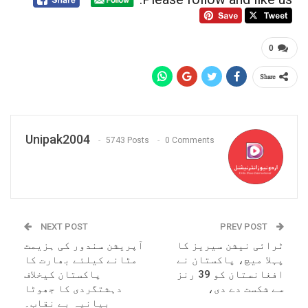
0
Share
Unipak2004
5743 Posts
0 Comments
NEXT POST
PREV POST
ٹرائی نیشن سیریز کا
آپریشن سندور کی ہزیمت
پہلا میچ، پاکستان نے
مٹانے کیلئے بھارت کا
افغانستان کو 39 رنز
پاکستان کیخلاف
سے شکست دے دی،
دہشتگردی کا جھوٹا
بیانیہ بے نقاب۔