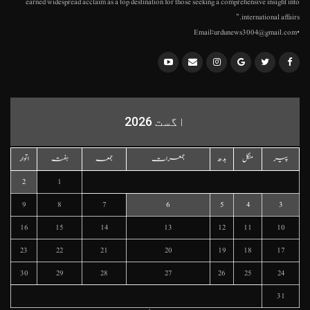
earned widespread acclaim as a top destination for those seeking a comprehensive insight into
international affairs."
•Email:urdunews3004@gmail.com
اگست 2026
پیر
منگل
بدھ
جمعرات
جمعہ
ہفتہ
اتوار
2
1
9
8
7
6
5
4
3
16
15
14
13
12
11
10
23
22
21
20
19
18
17
30
29
28
27
26
25
24
31