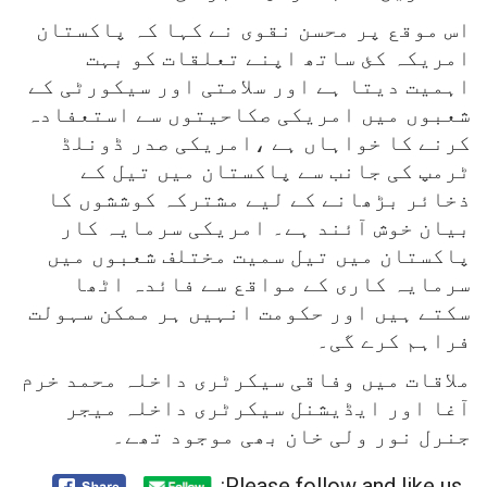
اس موقع پر محسن نقوی نے کہا کہ پاکستان
امریکہ کئ ساتھ اپنے تعلقات کو بہت
اہمیت دیتا ہے اور سلامتی اور سیکورٹی کے
شعبوں میں امریکی صکاحیتوں سے استعفادہ
کرنے کا خواہاں ہے ،امریکی صدر ڈونلڈ
ٹرمپ کی جانب سے پاکستان میں تیل کے
ذخائر بڑھانے کے لیے مشترکہ کوششوں کا
بیان خوش آئند ہے۔ امریکی سرمایہ کار
پاکستان میں تیل سمیت مختلف شعبوں میں
سرمایہ کاری کے مواقع سے فائدہ اٹھا
سکتے ہیں اور حکومت انہیں ہر ممکن سہولت
فراہم کرے گی۔
ملاقات میں وفاقی سیکرٹری داخلہ محمد خرم
آغا اور ایڈیشنل سیکرٹری داخلہ میجر
جنرل نور ولی خان بھی موجود تھے۔
Please follow and like us: