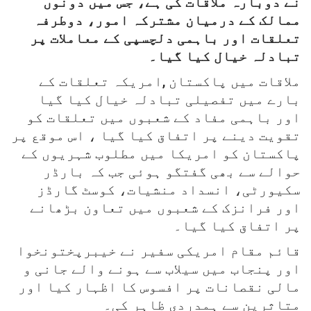
نے دوبارہ ملاقات کی ہے، جس میں دونوں
ممالک کے درمیان مشترکہ امور، دوطرفہ
تعلقات اور باہمی دلچسپی کے معاملات پر
تبادلہ خیال کیا گیا۔
ملاقات میں پاکستان ,امریکہ تعلقات کے
بارے میں تفصیلی تبادلہ خیال کیا گیا
اور باہمی مفاد کے شعبوں میں تعلقات کو
تقویت دینے پر اتفاق کیا گیا ، اس موقع پر
پاکستان کو امریکا میں مطلوب شہریوں کے
حوالے سے بھی گفتگو ہوئی جب کہ بارڈر
سکیورٹی، انسداد منشیات، کوسٹ گارڈز
اور فرانزک کے شعبوں میں تعاون بڑھانے
پر اتفاق کیا گیا۔
قائم مقام امریکی سفیر نے خیبرپختونخوا
اور پنجاب میں سیلاب سے ہونے والے جانی و
مالی نقصانات پر افسوس کا اظہار کیا اور
متاثرین سے ہمدردی ظاہر کی۔