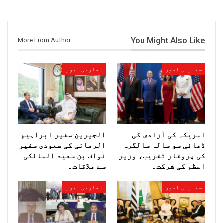
You Might Also Like
More From Author
سفارتی امور
سفارتی امور
امریکہ کی آزادی کی
الجیرین سفیر ابراہیم
ڈھائی سو سالہ سالگرہ
الرمانی کی سعودی سفیر
کی پروقار تقریب، وزیر
نواف بن سعید المالکی
اعظم کی شرکت۔
سے ملاقات۔
سفارتی امور
سفارتی امور