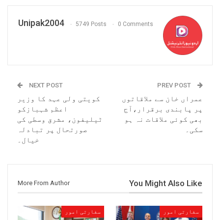
Unipak2004
5749 Posts
0 Comments
NEXT POST
PREV POST
عمراں خان سے ملاقاتوں
کویتی ولی عہد کا وزیر
پر پابندی برقرار،آج
اعظم شہبازکو
بھی کوئی ملاقات نہ ہو
ٹیلیفون، مشرق وسطی کی
سکی۔
صورتحال پر تبادلہ
خیال۔
You Might Also Like
More From Author
سفارتی امور
سفارتی امور