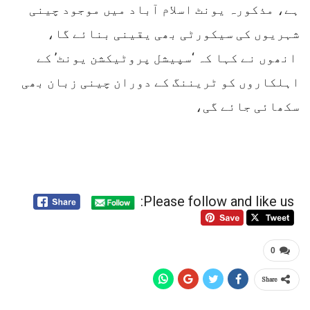
ہے، مذکورہ یونٹ اسلام آباد میں موجود چینی
شہریوں کی سیکورٹی بھی یقینی بنائے گا،
‎‎‎ انھوں نے کہا کہ ‘سپیشل پروٹیکشن یونٹ’ کے
اہلکاروں کو ٹریننگ کے دوران چینی زبان بھی
سکھائی جائے گی،
Please follow and like us:
0
Share