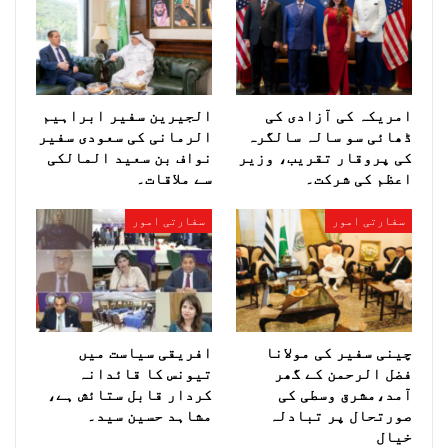
امریکہ کی آزادی کی
الجیرین سفیر ابراہیم
ڈھائی سو سالہ سالگرہ
الرمانی کی سعودی سفیر
کی پروقار تقریب، وزیر
نواف بن سعید المالکی
اعظم کی شرکت۔
سے ملاقات۔
سفارتی امور
سفارتی امور
چینی سفیر کی مولانا
افریقی سیاست میں
فضل الرحمن کے گھر
تیونس کا قائدانہ
آمد،مشرق وسطی کی
کردار قابل ستائش ہے،
صورتحال پر تبادلہ
مشاہد حسین سید۔
خیال