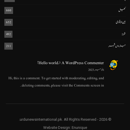
کھیل
660
بین الاقوامی
652
شوبز
492
جڑواں شہر
211
A WordPress Commenter
از
Hello world!
6 نومبر 2023
Hi, this is a comment. To get started with moderating, editing, and
deleting comments, please visit the Comments screen in…
© 2026 - urdunewsinternational.pk. All Rights Reserved.
Website Design:
Enunique