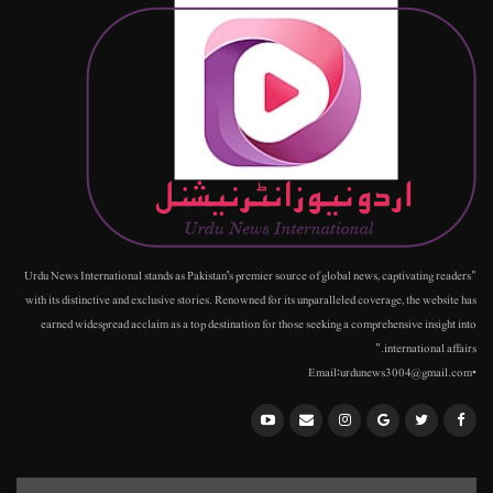
"Urdu News International stands as Pakistan's premier source of global news, captivating readers
with its distinctive and exclusive stories. Renowned for its unparalleled coverage, the website has
earned widespread acclaim as a top destination for those seeking a comprehensive insight into
international affairs."
•Email:urdunews3004@gmail.com