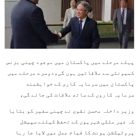
‎‎‎‎پہلے مرحلے میں پاکستان میں موجود چینی بزنس
کمیونٹی سے ملاقاتیں ہوں گی،دوسرے مرحلے میں
پاکستان میں سرمایہ کاری کے خواہشمند
سرمایہ کاروں کے ساتھ ملاقات کی جائے گی،
‎‎‎وزیر داخلہ محسن نقوی نے چینی سفیر کو بتایا
کہ غیر ملکی شہریوں کے تحفظ کیلئے سپیشل
پروٹیکشن یونٹ کا قیام عمل میں لایا جا رہا