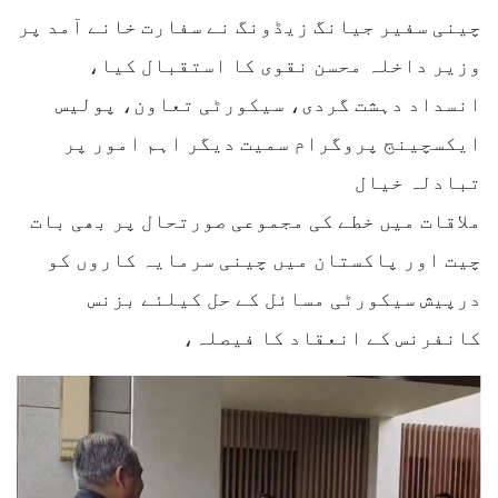
‎‎چینی سفیر جیانگ زیڈونگ نے سفارت خانے آمد پر
وزیر داخلہ محسن نقوی کا استقبال کیا،
‎‎‎انسداد دہشت گردی، سیکورٹی تعاون، پولیس
ایکسچینج پروگرام سمیت دیگر اہم امور پر
تبادلہ خیال
‎‎‎ملاقات میں خطے کی مجموعی صورتحال پر بھی بات
چیت اور پاکستان میں چینی سرمایہ کاروں کو
درپیش سیکورٹی مسائل کے حل کیلئے بزنس
کانفرنس کے انعقاد کا فیصلہ،