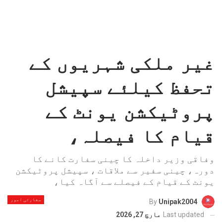
غیر ملکی شہریوں کے
تحفظ کیلئے سپیشل
پروٹیکشن یونٹ کے
قیام کا فیصلہ،
وفاقی وزیر داخلہ کا چینی سفارت کانے کا
دورہ، چینی سفیر سے ملاقات ، سپیشل پروٹیکشن
یونٹ کے قیام کے فیصلے سے آگاہ کیا،
سفارتی امور
By
Unipak2004
Last updated
مارچ 27, 2026