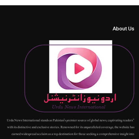
About Us
"Urdu News International stands as Pakistan's premier source of global news, captivating readers
with its distinctive and exclusive stories. Renowned for its unparalleled coverage, the website has
earned widespread acclaim as a top destination for those seeking a comprehensive insight into