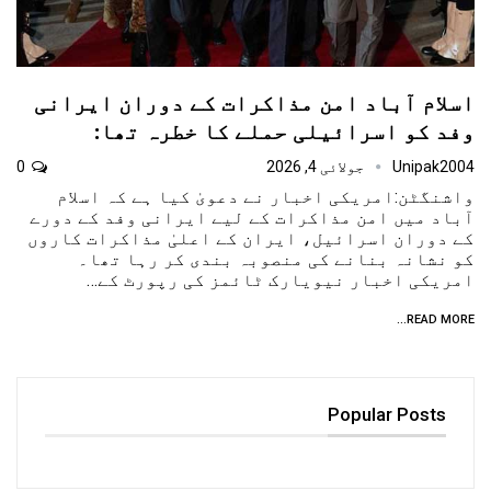
اسلام آباد امن مذاکرات کے دوران ایرانی
وفد کو اسرائیلی حملے کا خطرہ تھا:
Unipak2004
جولائی 4, 2026
0
واشنگٹن:امریکی اخبار نے دعویٰ کیا ہے کہ اسلام
آباد میں امن مذاکرات کے لیے ایرانی وفد کے دورے
کے دوران اسرائیل، ایران کے اعلیٰ مذاکرات کاروں
کو نشانہ بنانے کی منصوبہ بندی کر رہا تھا۔
امریکی اخبار نیویارک ٹائمز کی رپورٹ کے…
READ MORE...
Popular Posts