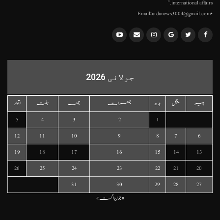
international affairs."
•Email:urdunews3004@gmail.com
جولائی 2026
پیر
منگل
بدھ
جمعرات
جمعہ
ہفتہ
اتوار
5
4
3
2
1
12
11
10
9
8
7
6
19
18
17
16
15
14
13
26
25
24
23
22
21
20
31
30
29
28
27
« جون
اگست »