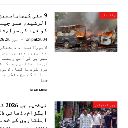
9 مئی کیس:یاسمی
پاکستان
الرشید، عمر چیم
کو قید کی سزا،شا
Unipak2004
جون 20, 2026
مغلپورہ میں پولیس گ
کی سزاسنادی، جبکہ ش
بری کردیا گیا۔ لاہور
عدالت کے جج منظر علی
جیل…
READ MORE...
نیٹ-یو 
بین الاقوامی
ایگزام،ڈھائی لاک
اہلکاروں کی خدم