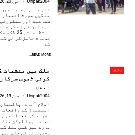
Unipak2004
جون 20, 2026
نئی دہلی:بھارت میں 
سنگین صورت اختیار ک
شفافیت اور سیکورٹی 
لیے این ٹی اے کی جان
انتظامات، 
کے…
READ MORE...
ملک میں منشیات ک
BLOG
کوئی ٹھوس سرکاری
نہیں۔
Unipak2004
جون 19, 2026
اسلام آباد : پاکستان
استعمال کے واقعات او
افراد کی تعداد میں ت
بارے میں کسی ملک گیر
محسوس نہ کی گئی یہی 