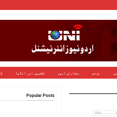
می
بزنس
سفارتی امور
کشمیر اور انڈیا
کھ
Popular Posts
فروری 2026