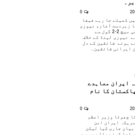
بر۔
0
یں کھیلے جا رہے فیفا
ا زبردست آغاز، نیوزی
لینڈ کے ساتھ افتتاحی میچ 2-2 گول سے
 نیوزی لینڈ کے خلاف
ے ہوئے شائقین کے دل
ن ایرانی شائقین…
 ایران معاہدے
اکستان کا نام
0
کا چھوٹا وزیر اعظم
مریکہ ایران امن
بیان جاری کیا لیکن
 ادا کرنے والے سب سے