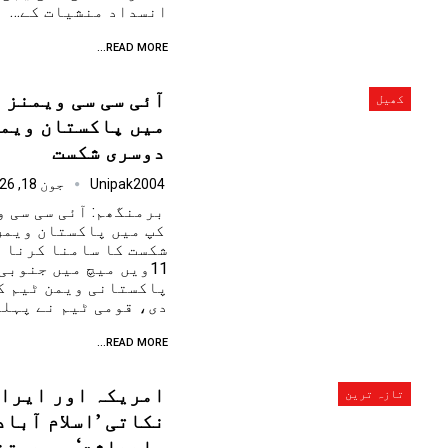
انسداد منشیات کے…
READ MORE...
آئی سی سی ویمنز 
کھیل
میں پاکستان ویمن
دوسری شکست
Unipak2004
جون 18, 2026
برمنگھم: آئی سی سی 
کپ میں پاکستان ویمن
شکست کا سامنا کرنا پ
11ویں میچ میں جنوبی
دی، قومی ٹیم نے پہل
READ MORE...
تازہ ترین
نکاتی ’اسلام آبا
یادداشت‘ پر دستخ