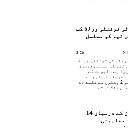
ٹی ٹوئنٹی ورلڈ کپ
 ٹیم کو مسلسل
0
ویمنز ٹی ٹوئنٹی ورلڈ
 ٹیم کو مسلسل دوسری
ڑا ہے۔ ایونٹ کے
 افریقہ کی ٹیم نے
پاکستانی ویمن ٹیم کو 2 وکٹوں سے شکست دے
ے بیٹنگ کرتے…
امریکہ اور ایران کے درمیان 14
د مفاہمتی
ط،