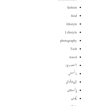
fashion
food
lifestyle
Lifestyle
photography
Tech
travel
انٹرویوز
بزنس
بین الاقوامی
پاکستان
پکوان