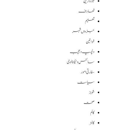
تازہ ترین
تعارف
تعلیم
جڑواں شہر
خواتین
دلچسپ و عجیب
سائنس وٹیکنالوجی
سفارتی امور
سیاست
شوبز
صحت
کالم
کالمز