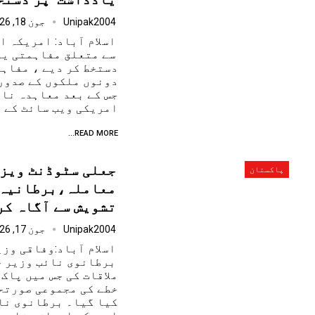
Unipak2004
جون 18, 2026
اسلام آباد: امریکہ 
سے متعلق مفاہمتی ی
دستخط کر دیے ، مفاہ
دونوں ملکوں کے صدور 
جس کے بعد معاہدہ نا
امریکی ویب سائٹ کے 
READ MORE...
جعلی سٹوڈنٹ ویزو
پاکستان
معاملہ،برطانیہ 
تشویش سے آگاہ کر
Unipak2004
جون 17, 2026
اسلام آباد:وفاقی وز
برطانوی نائب وزیر خ
ملاقات کی جس میں پاک
خطے کی مجموعی صورتح
کیا گیا۔ برطانوی نا