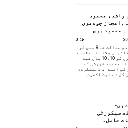
ن راشد، محمود
ہ،اعجاز چودھری
ہ محمود بری
0
لاہور:انسداد دہشتگردی عدالت نے 9 مئی کو
اڑیاں جلانے کے مقدمے
میں پی ٹی آئی رہنماؤں کو 10،10 سال قید
اہ محمود قریشی کو
 کی انسدادِ دہشتگردی
 گل نے کوٹ لکھپت
جی 2026 کے ری-
ھ سیکورٹی
ات حاصل۔