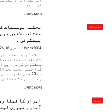
امریکہ ایران مفاہمت
اور بھر…
READ MORE...
موسمیات
مختلف علاقوں میں
پیشگوئی ۔
Unipak2004
جون 16, 2026
تک ملک کے مختلف علاق
پیشگوئی کر دی۔ پی ڈی
طرح خیبر پختونخوا کے
سے 20 جون تک بارش
ہے۔ ادارے کے مطابق ص
READ MORE...
ایران کا فیفا ور
کھیل
آغاز، نیوزی لینڈ