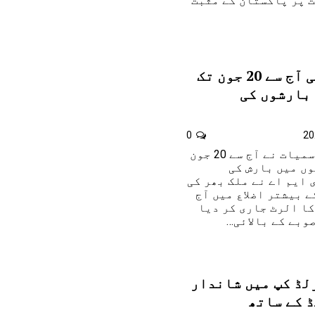
 پر پاکستان کے مثبت
محکمہ موسمیات کی آج سے 20 جون تک
 بارشوں کی
0
اسلام آباد: محکمہ موسمیات نے آج سے 20 جون
وں میں بارش کی
 ایم اے نے ملک بھر کی
 بیشتر اضلاع میں آج
وں کا الرٹ جاری کر دیا
وبے کے بالائی…
لڈ کپ میں شاندار
 کے ساتھ