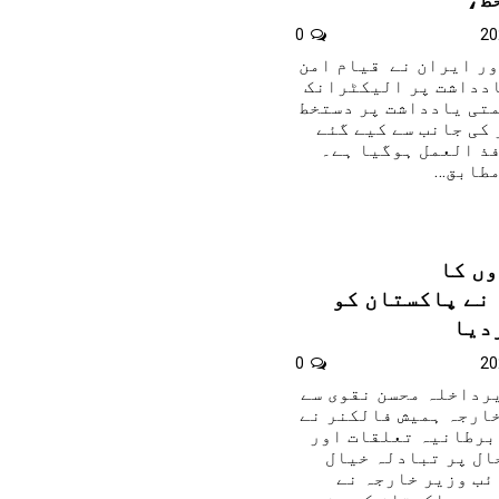
0
اور ایران نے قیام امن
ادداشت پر الیکٹرانک
متی یادداشت پر دستخط
کی جانب سے کیے گئے
فذ العمل ہوگیا ہے۔
مطابق…
ں کا
نے پاکستان کو
دیا
0
یرداخلہ محسن نقوی سے
ارجہ ہمیش فالکنر نے
 برطانیہ تعلقات اور
ال پر تبادلہ خیال
ئب وزیر خارجہ نے