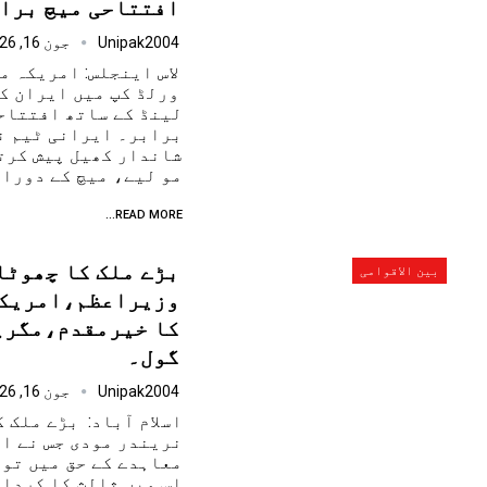
افتتاحی میچ برا
Unipak2004
جون 16, 2026
لاس اینجلس: امریکہ م
ورلڈ کپ میں ایران ک
برابر۔ ایرانی ٹیم نے
شاندار کھیل پیش کرت
مو لیے، میچ کے دورا
READ MORE...
بڑے ملک کا چھوٹا
بین الاقوامی
وزیراعظم،امریکہ
کا خیرمقدم،مگرپ
گول۔
Unipak2004
جون 16, 2026
اسلام آباد: بڑے ملک 
نریندر مودی جس نے ا
معاہدے کے حق میں تو 
اس میں ثالث کا کردار