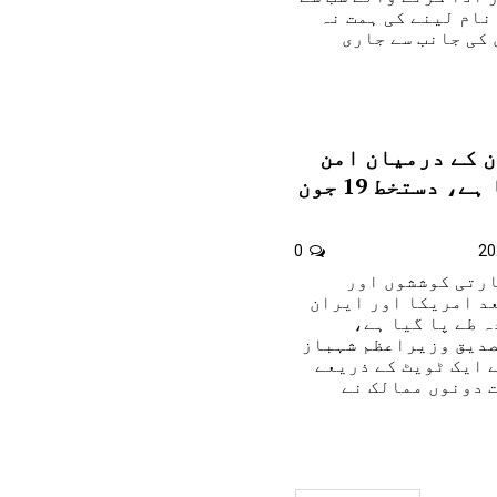
 نام لینے کی ہمت نہ
کی جانب سے جاری
 کے درمیان امن
معاہدہ طے پا گیا ہے، دستخط 19 جون
0
ارتی کوششوں اور
د امریکا اور ایران
 طے پا گیا ہے،
صدیق وزیراعظم شہباز
 ایک ٹویٹ کے ذریعے
 دونوں ممالک نے