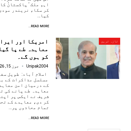
اہم ملک ُپاکستانُ کا
کر سکا، نریندر مودی 
کیا…
READ MORE...
امریکا اور ایران
تازہ ترین
کو ہوں گے۔
Unipak2004
جون 15, 2026
اسلام آباد: طویل سف
مسلسل مذاکرات کے بع
کے درمیان امن معاہدہ
معاہدہ طے پانے کی ت
شریف نے ایکس پر اپنے
کر دی، معاہدے کے تحت
تمام محاذوں پر…
READ MORE...