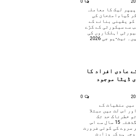
0
پیپر لیک کا معاملہ
ر گیا،امتحان کی
کو یقینی بنانے کے
ب سے سیکورٹی کے کڑے
25 لاکھ سکیورٹی اہلکاروں کی
خدمات حاصل کر لی گئیں۔ نیٹ-یو جی 2026
ے عادی افراد کا
 ڈیٹا موجود
0
 میں منشیات کے
ر اس لت میں مبتلا
و خطرناک حد تک
اضافہ ہوا لیکن ملک گذشتہ 15 سال سے اس
 سروے کی کوئی ضرورت
وجہ ہے کہ وزارت