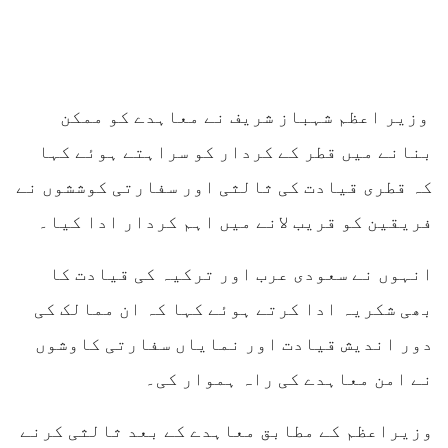
وزیر اعظم شہباز شریف نے معاہدے کو ممکن
بنانے میں قطر کے کردار کو سراہتے ہوئے کہا
کہ قطری قیادت کی ثالثی اور سفارتی کوششوں نے
فریقین کو
قریب لانے میں اہم کردار ادا کیا۔
انہوں نے سعودی عرب اور ترکیہ کی قیادت کا
بھی شکریہ ادا کرتے ہوئے کہا کہ ان ممالک کی
دور اندیش قیادت اور نمایاں سفارتی کاوشوں
نے امن معاہدے کی راہ ہموار کی۔
وزیراعظم کے مطابق معاہدے کے بعد ثالثی کرنے