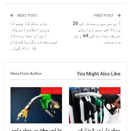
NEXT POST
PREV POST
آئی سی سی ویمنز ٹی 20
بڑے ملک کا چھوٹا
ورلڈ کپ میں روایتی
وزیراعظم،امریکہ
حریف بھارت کی 64 رنز
ایران معاہدے کا
سے جیت،
خیرمقدم،مگرپاکستان
کا نام گول۔
You Might Also Like
More From Author
تازہ ترین
تازہ ترین
پیٹرول اور ڈیزل کی
عالمی سطح پر پیٹرولیم