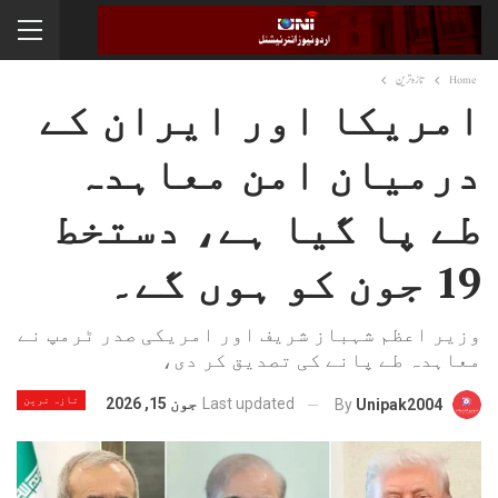
Home
تازہ ترین
امریکا اور ایران کے
درمیان امن معاہدہ
طے پا گیا ہے، دستخط
19 جون کو ہوں گے۔
وزیر اعظم شہباز شریف اور امریکی صدر ٹرمپ نے
معاہدہ طے پانے کی تصدیق کر دی،
تازہ ترین
Last updated
جون 15, 2026
By
Unipak2004