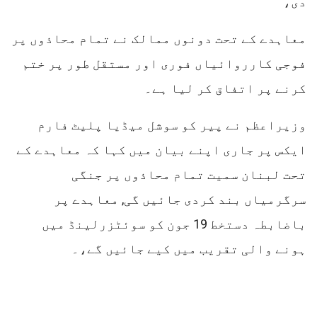
دی،
معاہدے کے تحت دونوں ممالک نے تمام محاذوں پر
فوجی کارروائیاں فوری اور مستقل طور پر ختم
کرنے پر اتفاق کر لیا ہے۔
وزیراعظم نے پیر کو سوشل میڈیا پلیٹ فارم
ایکس پر جاری اپنے بیان میں کہا کہ معاہدے کے
تحت لبنان سمیت تمام محاذوں پر جنگی
سرگرمیاں بند کردی جائیں گی, معاہدے پر
باضابطہ دستخط 19 جون کو سوئٹزرلینڈ میں
ہونے والی تقریب میں کیے جائیں گے،۔