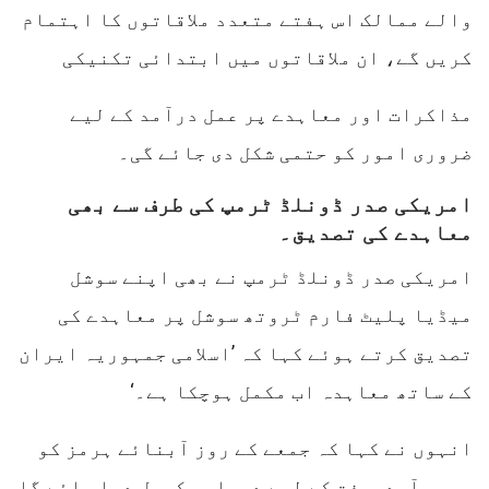
والے ممالک اس ہفتے متعدد ملاقاتوں کا اہتمام
کریں گے، ان ملاقاتوں میں ابتدائی تکنیکی
مذاکرات اور معاہدے پر عمل درآمد کے لیے
ضروری امور کو حتمی شکل دی جائے گی۔
امریکی صدر ڈونلڈ ٹرمپ کی طرف سے بھی
معاہدے کی تصدیق۔
امریکی صدر ڈونلڈ ٹرمپ نے بھی اپنے سوشل
میڈیا پلیٹ فارم ٹروتھ سوشل پر معاہدے کی
تصدیق کرتے ہوئے کہا کہ ’اسلامی جمہوریہ ایران
کے ساتھ معاہدہ اب مکمل ہوچکا ہے۔‘
انہوں نے کہا کہ جمعے کے روز آبنائے ہرمز کو
بحری آمدورفت کے لیے دوبارہ کھول دیا جائے گا