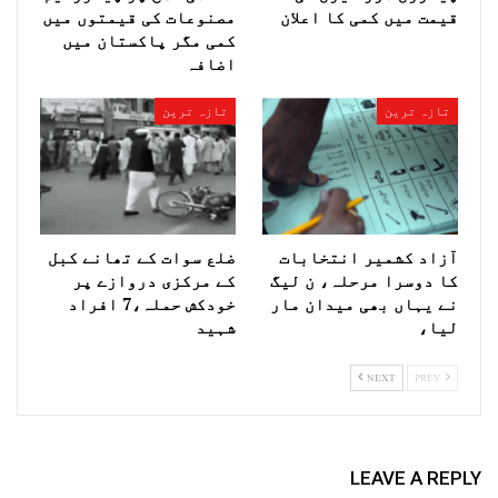
قیمت میں کمی کا اعلان
مصنوعات کی قیمتوں میں
کمی مگر پاکستان میں
اضافہ
تازہ ترین
تازہ ترین
آزاد کشمیر انتخابات
ضلع سوات کے تھانے کبل
کا دوسرا مرحلہ، ن لیگ
کے مرکزی دروازے پر
نے یہاں بھی میدان مار
خودکش حملہ،7 افراد
لیا،
شہید
NEXT
PREV
LEAVE A REPLY