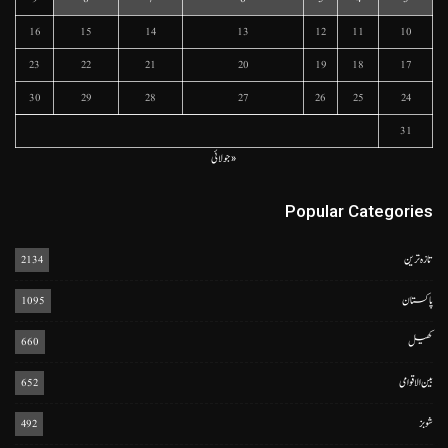
16
15
14
13
12
11
10
23
22
21
20
19
18
17
30
29
28
27
26
25
24
31
« جولائی
Popular Categories
تازہ ترین
2134
پاکستان
1095
کھیل
660
بین الاقوامی
652
شوبز
492