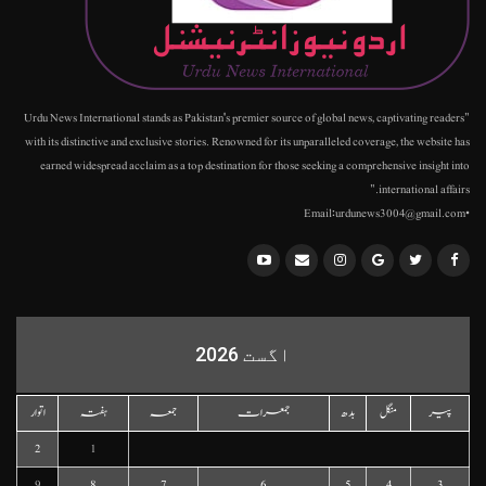
"Urdu News International stands as Pakistan's premier source of global news, captivating readers
with its distinctive and exclusive stories. Renowned for its unparalleled coverage, the website has
earned widespread acclaim as a top destination for those seeking a comprehensive insight into
international affairs."
•Email:urdunews3004@gmail.com
اگست 2026
پیر
منگل
بدھ
جمعرات
جمعہ
ہفتہ
اتوار
2
1
9
8
7
6
5
4
3