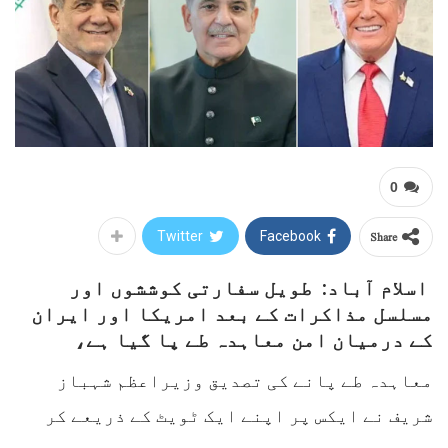
0
Share
Twitter
Facebook
اسلام آباد: طویل سفارتی کوششوں اور
مسلسل مذاکرات کے بعد امریکا اور ایران
کے درمیان امن معاہدہ طے پا گیا ہے،
معاہدہ طے پانے کی تصدیق وزیراعظم شہباز
شریف نے ایکس پر اپنے ایک ٹویٹ کے ذریعے کر