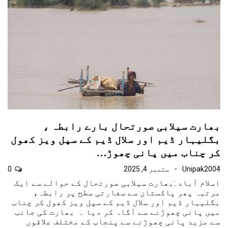
بھارت سیلابی صورتحال بارے رابطہ ،
بگلیہار ڈیم اور سلال ڈیم کے سپل ویز کھول
کر چناب میں پانی چھوڑ…
Unipak2004
ستمبر 4, 2025
0
اسلام آباد :بھارت سیلابی صورتحال کے حوالے سے ایک
مرتبہ پھر پاکستان سے سفارتی سطح پر رابطہ،
بگلیہار ڈیم اور سلال ڈیم کے سپل ویز کھول کر چناب
میں پانی چھوڑنے سے آگاہ کر دیا ۔ بھارت کی جانب
سے مزید پانی چھوڑنے سے پنجاب کے مختلف علاقوں