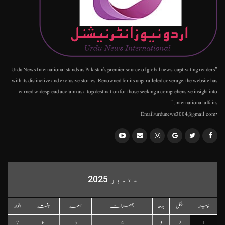
"Urdu News International stands as Pakistan's premier source of global news, captivating readers
with its distinctive and exclusive stories. Renowned for its unparalleled coverage, the website has
earned widespread acclaim as a top destination for those seeking a comprehensive insight into
international affairs."
•Email:urdunews3004@gmail.com
ستمبر 2025
پیر
منگل
بدھ
جمعرات
جمعہ
ہفتہ
اتوار
7
6
5
4
3
2
1