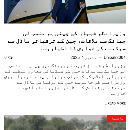
وزیراعظم شہباز کی چینی ہم منصب لی
چیانگ سے ملاقات، چین کے ترقیاتی ماڈل سے
سیکھنے کی خواہش کا اظہار،…
Unipak2004
ستمبر 4, 2025
0
وزیراعظم شہباز شریف کی بیجنگ میں چینی ہم منصب
لی چیانگ سے ملاقات چین کو شنگھائی تعاون تنظیم کے
سربراہی اجلاس کی کامیاب میزبانی پر مبارکباد پیش
وزیر اعظم کی جانب سے چین کے ترقیاتی ماڈل سے
سیکھنے کی خواہش کا اظہار وزیر اعظم آفس سے
جاری…
READ MORE...
پاکستان