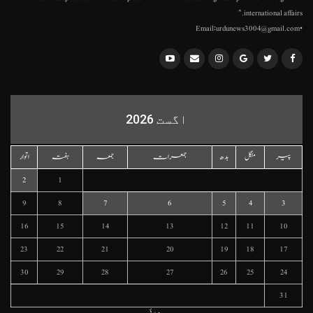
international affairs."
•Email:urdunews3004@gmail.com
اگست 2026
پیر
منگل
بدھ
جمعرات
جمعہ
ہفتہ
اتوار
2
1
9
8
7
6
5
4
3
16
15
14
13
12
11
10
23
22
21
20
19
18
17
30
29
28
27
26
25
24
31