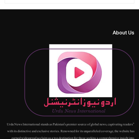
About Us
"Urdu News International stands as Pakistan's premier source of global news, captivating readers
with its distinctive and exclusive stories. Renowned for its unparalleled coverage, the website has
earned widespread acclaim as a top destination for those seeking a comprehensive insight into