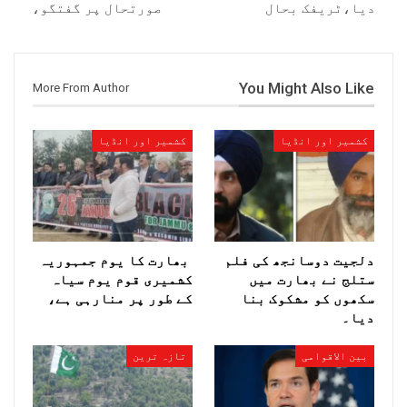
دیا،ٹریفک بحال
صورتحال پر گفتگو،
You Might Also Like
More From Author
کشمیر اور انڈیا
کشمیر اور انڈیا
دلجیت دوسانجھ کی فلم
بھارت کا یوم جمہوریہ
ستلج نے بھارت میں
کشمیری قوم یوم سیاہ
سکھوں کو مشکوک بنا
کے طور پر منارہی ہے،
دیا۔
بین الاقوامی
تازہ ترین