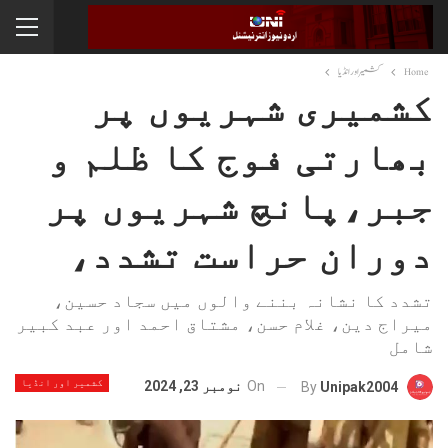
Home
کشمیر اور انڈیا
کشمیری شہریوں پر
بھارتی فوج کا ظلم و
جبر،پانچ شہریوں پر
دوران حراست تشدد،
تشدد کا نشانہ بننے والوں میں سجاد حسین،
میراج دین، غلام حسن، مشتاق احمد اور عبد کبیر
شامل
کشمیر اور انڈیا
On
نومبر 23, 2024
By
Unipak2004