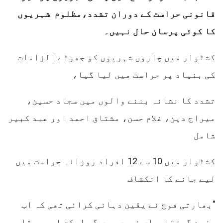
قانونی حراست کے دوران تشدد،مظلوم شہریوں
کا کوئی پرسان حال نہیں۔
کشٹوار میں چاروں شہریوں کو جھوٹے الزامات
کی بنیاد پر حراست میں لیا گیا،
تشدد کا نشانہ بننے والوں میں سجاد حسین،
میراج دین، غلام حسن، مشتاق احمد اور عبد کبیر
شامل
کشٹوار میں 10 سے 12 افراد روزانہ حراست میں
لیے جانے کا انکشاف
"بھارتی فوج نے یقین دہانی کرائی تھی کہ اب
مزید گرفتاریاں نہیں ہوں گی لیکن ابھی مقامی