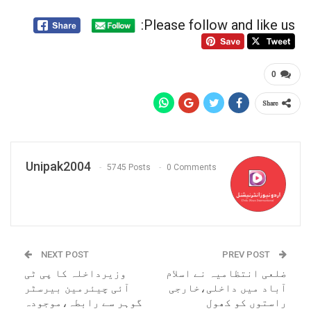
Please follow and like us:
0
Share
Unipak2004
5745 Posts
0 Comments
NEXT POST
PREV POST
ضلعی انتظامیہ نے اسلام
وزیرداخلہ کا پی ٹی
آباد میں داخلی،خارجی
آئی چیئرمین بیرسٹر
راستوں کو کھول
گوہر سے رابطہ،موجودہ