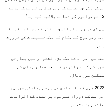
لوگوں کی جانب سے کال موصول ہوئی ہے کہ مزید
12 نوجوانوں کو تھانے بلالیا گیا ہے”
پی ڈی پی رہنما اِلتیجا مفتی نے مطالبہ کیا کہ
بھارتی فوج کے حکام کے خلاف تحقیقات کی ضرورت
ہے،
مقامی افراد کے مطابق، کشٹوار میں بھارتی
فوج کی کارروائیوں کے بعد خوف و ہراس کی
سنگین صورتحال،
2023 میں تھانہ مندی میں بھی بھارتی فوج پر
حراست کے دوران شہریوں پر تشدد کے الزامات
عائد ہوئے تھے،