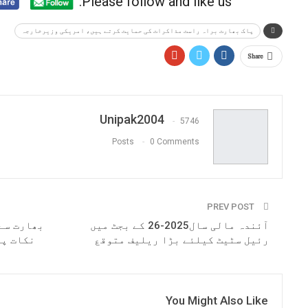
Please follow and like us:
پاک بھارت براہ راست مذاکرات کی حمایت کرتے ہیں، امریکی وزیرخارجہ
Share
Unipak2004
5746
Posts
0 Comments
PREV POST
آئندہ مالی سال2025-26 کے بجٹ میں
بھارت سے
رئیل سٹیٹ کیلئے بڑا ریلیف متوقع
نکات پر
You Might Also Like