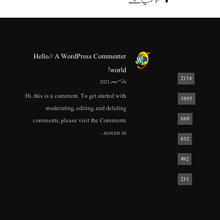
موسمیات
A WordPress Commenter
از
Hello
world!
2134
6 نومبر 2023
Hi, this is a comment. To get started with
1095
moderating, editing, and deleting
660
comments, please visit the Comments
screen in…
652
492
211