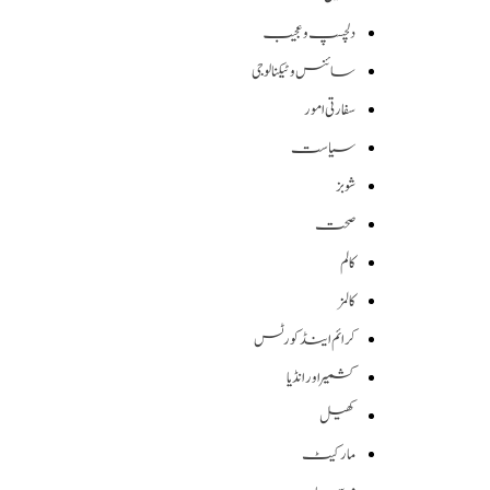
دلچسپ و عجیب
سائنس وٹیکنالوجی
سفارتی امور
سیاست
شوبز
صحت
کالم
کالمز
کرائم اینڈ کورٹس
کشمیر اور انڈیا
کھیل
مارکیٹ