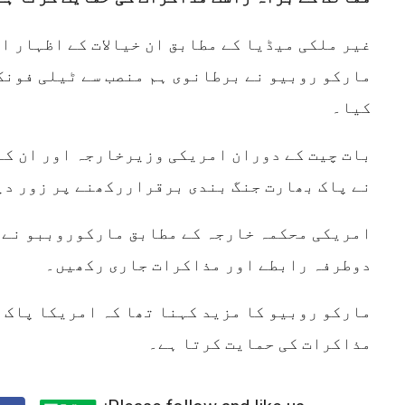
غیر ملکی میڈیا کے مطابق ان خیالات کے اظہار 
مارکو روبیو نے برطانوی ہم منصب سے ٹیلی فونک
کیا۔
بات چیت کے دوران امریکی وزیرخارجہ اور ان کے
نے پاک بھارت جنگ بندی برقراررکھنے پر زور دی
امریکی محکمہ خارجہ کے مطابق مارکوروببو نے 
دوطرفہ رابطے اور مذاکرات جاری رکھیں۔
مارکو روبیو کا مزید کہنا تھا کہ امریکا پاک 
مذاکرات کی حمایت کرتا ہے۔