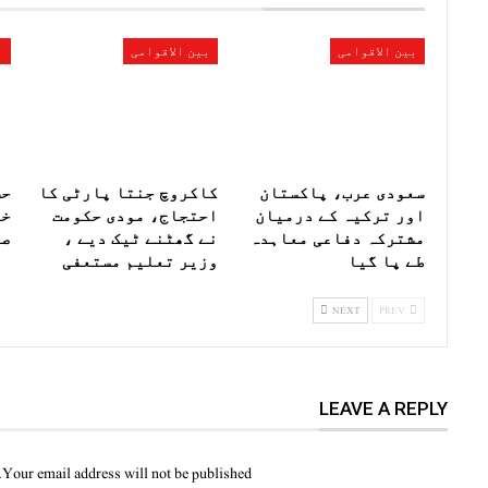
بین الاقوامی
بین الاقوامی
ب
سعودی عرب، پاکستان
کاکروچ جنتا پارٹی کا
حس
اور ترکیہ کے درمیان
احتجاج، مودی حکومت
خر
مشترکہ دفاعی معاہدہ
نے گھٹنے ٹیک دیے ،
صد
طے پا گیا
وزیر تعلیم مستعفی
NEXT
PREV
LEAVE A REPLY
Your email address will not be published.