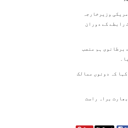
امریکی وزیرخارجہ
 رابطے کے دوران
 برطانوی ہم منصب
ا۔
کہا کہ دونوں ممالک
بھارت براہ راست