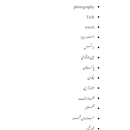
photography
Tech
travel
انٹرویوز
بزنس
بین الاقوامی
پاکستان
پکوان
تازہ ترین
تعارف
تعلیم
جڑواں شہر
خواتین