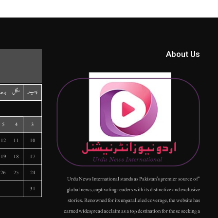
About Us
پیر
منگل
بدھ
5
4
3
12
11
10
19
18
17
26
25
24
"Urdu News International stands as Pakistan's premier source of
31
global news, captivating readers with its distinctive and exclusive
stories. Renowned for its unparalleled coverage, the website has
earned widespread acclaim as a top destination for those seeking a