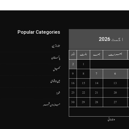
Popular Categories
اگست 2026
تازہ ترین
جمعرات
جمعہ
ہفتہ
اتوار
پاکستان
2
1
کھیل
9
8
7
6
بین الاقوامی
16
15
14
13
23
22
21
20
شوبز
30
29
28
27
جڑواں شہر
« جولائی