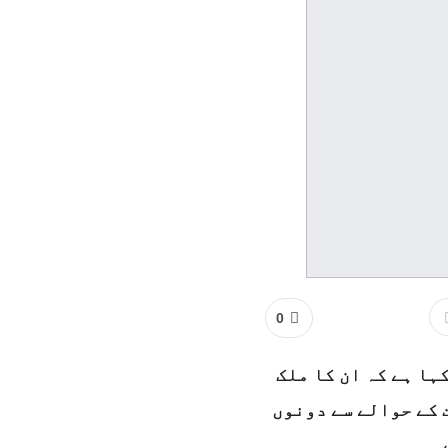
0
ا ہے کہ ان کا ملک
کے حوالے سے دونوں
۔