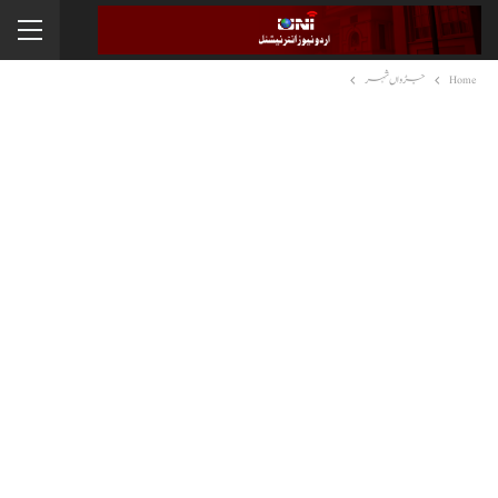
Home
جڑواں شہر