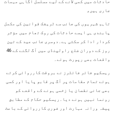
حادثات میں کمی لانے کے لیے مسلسل آگاہی مہمات
جاری ہیں،
تاہم شہریوں کی جانب سے ٹریفک قوانین کی مکمل
پابندی ہی ایسے حادثات کی روک تھام میں مؤثر
کردار ادا کر سکتی ہے۔دوسری جانب عید کے تین
روز کے دوران ضلع راولپنڈی میں آگ لگنے کے 46
واقعات بھی رپورٹ ہوئے۔
ریسکیو فائر فائٹرز نے بروقت کارروائی کرتے
ہوئے تمام مقامات پر آگ پر قابو پایا اور کسی
بھی جانی نقصان یا زخمی ہونے کے واقعے کو
رونما نہیں ہونے دیا۔ریسکیو حکام کے مطابق
پیشہ ورانہ مہارت اور فوری کارروائی کے باعث