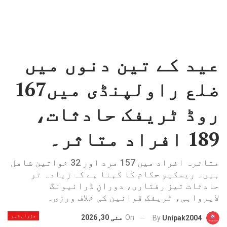
عید کے تین دنوں میں
ضلع راولپنڈی میں167
روڈ ٹریفک حادثات،
189 افراد متاثر۔
متاثرہ افراد میں 157 مرد اور 32 خواتین شامل
ہیں۔ ریسکیو حکام کا کہنا ہے کہ زیادہ تر
حادثات تیز رفتاری، دورانِ ڈرائیونگ
لاپرواہی، ٹریفک قوانین کی خلاف ورزی۔
جڑواں شہر
On
مئی 30, 2026
By
Unipak2004