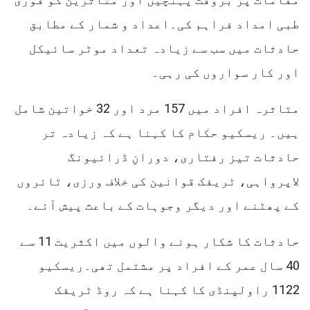
طبی امداد فراہم کی۔اعداد و شمار کے مطابق
حادثات میں سب سے زیادہ تعداد موٹر سائیکل
اور کار سواروں کی رہی۔
متاثرہ افراد میں 157 مرد اور 32 خواتین شامل
ہیں۔ ریسکیو حکام کا کہنا ہے کہ زیادہ تر
حادثات تیز رفتاری، دورانِ ڈرائیونگ
لاپرواہی، ٹریفک قوانین کی خلاف ورزی، ٹائروں
کے پھٹنے اور دیگر وجوہات کے باعث پیش آئے۔
حادثات کا شکار ہونے والوں میں اکثریت 11 سے
40 سال عمر کے افراد پر مشتمل تھی۔ریسکیو
1122 راولپنڈی کا کہنا ہے کہ روڈ ٹریفک