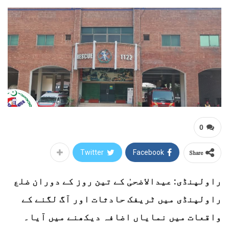
0
Share
Twitter
Facebook
راولپنڈی: عیدالاضحیٰ کے تین روز کے دوران ضلع
راولپنڈی میں ٹریفک حادثات اور آگ لگنے کے
واقعات میں نمایاں اضافہ دیکھنے میں آیا۔