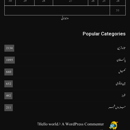
30
29
28
27
26
25
24
31
« جولائی
Popular Categories
تازہ ترین
2134
پاکستان
1095
کھیل
660
بین الاقوامی
652
شوبز
492
جڑواں شہر
211
A WordPress Commenter
از
Hello world!