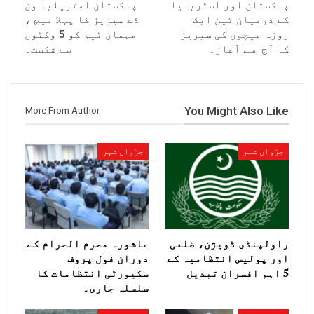
پاکستان اور آسٹریلیا
پاکستان آسٹریلیا ون
کے درمیان تین ایک
ڈے سیزیز کا پہلا میچ ،
روزہ میچوں کی سیریز
مہمان ٹیم کو 5 وکٹوں
کا آج سے آغاز۔
سے شکست۔
You Might Also Like
More From Author
جڑواں شہر
جڑواں شہر
راولپنڈی ڈویژن، ضلعی
عاشورہ محرم الحرام کے
اور پولیس انتظامیہ کے
دوران فول پروف
5 اہم افسران تبدیل
سکیورٹی انتظامات کا
سلسلہ جاری۔