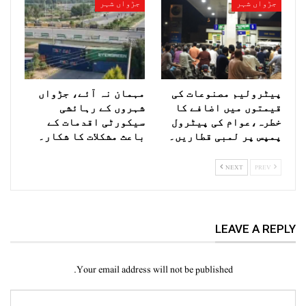
جڑواں شہر
جڑواں شہر
پیٹرولیم مصنوعات کی
مہمان نہ آئے، جڑواں
قیمتوں میں اضافے کا
شہروں کے رہائشی
خطرہ،عوام کی پیٹرول
سیکورٹی اقدمات کے
پمپس پر لمبی قطاریں۔
باعث مشکلات کا شکار۔
NEXT
PREV
LEAVE A REPLY
Your email address will not be published.