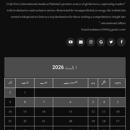
"Urdu News International stands as Pakistan's premier source of global news, captivating readers
with its distinctive and exclusive stories. Renowned for its unparalleled coverage, the website has
earned widespread acclaim as a top destination for those seeking a comprehensive insight into
international affairs."
•Email:urdunews3004@gmail.com
اگست 2026
پیر
منگل
بدھ
جمعرات
جمعہ
ہفتہ
اتوار
2
1
9
8
7
6
5
4
3
16
15
14
13
12
11
10
23
22
21
20
19
18
17