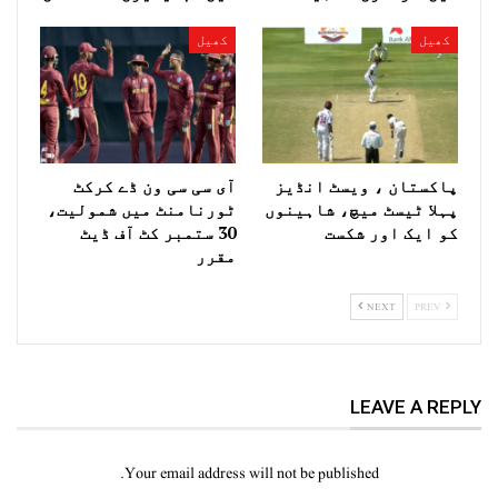
کھیل
کھیل
پاکستان ، ویسٹ انڈیز
آی سی سی ون ڈے کرکٹ
پہلا ٹیسٹ میچ، شاہینوں
ٹورنامنٹ میں شمولیت،
کو ایک اور شکست
30 ستمبر کٹ آف ڈیٹ
مقرر
NEXT
PREV
LEAVE A REPLY
Your email address will not be published.