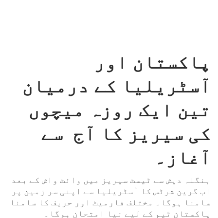
پاکستان اور
آسٹریلیا کے درمیان
تین ایک روزہ میچوں
کی سیریز کا آج سے
آغاز۔
بنگلہ دیش سے ٹیسٹ سیریز میں وائٹ واش کے بعد
اب گرین شرٹس کا آسٹریلیا سے اپنی سر زمین پر
سامنا ہوگا۔ مختلف فارمیٹ اور حریف کا سامنا
پاکستان ٹیم کے لیے نیا امتحان ہوگا۔