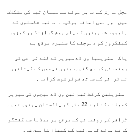
مچل مارش کے باہر ہونے سے مہمان ٹیم کی مشکلات
میں اور بھی اضافہ ہوگیا۔ حالیہ شکستوں کے
باوجود شاہینوں کے پاس ہوم گراؤنڈ پر کمزور
کینگروز کو دبوچنے کا سنہری موقع ہے
پاک آسٹریلیا ون ڈے سیریز کے لئے ٹرافی کی
رونمائی کر دی گئی۔دونوں ٹیموں کے کپتانوں
نے ٹرافی کے ساتھ فوٹو شوٹ کرایا،
آسٹریلین کرکٹ ٹیم تین ون ڈے میچوں کی سیریز
کھیلنے کے لیے 22 مئی کو پاکستان پہنچی تھی ۔
ٹرافی کی رونمائی کے موقع پر میڈیا سے گفتگو
کرتے ہوئے قومی ٹیم کے کپتان شاہین شاہ