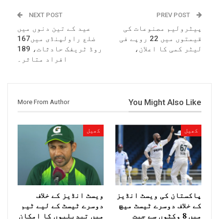
NEXT POST
PREV POST
پیٹرولیم مصنوعات کی
عید کے تین دنوں میں
قیمتوں میں 22 روپے فی
ضلع راولپنڈی میں167
لیٹر کمی کا اعلان،
روڈ ٹریفک حادثات، 189
افراد متاثر۔
You Might Also Like
More From Author
کھیل
کھیل
پاکستان کی ویسٹ انڈیز
ویسٹ انڈیز کے خلاف
کے خلاف دوسرے ٹیسٹ میچ
دوسرے ٹیسٹ کے لیے ٹیم
میں 8 وکٹوں سے جیت
میں تبدیلیوں کا امکان