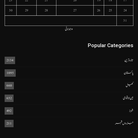
23
22
21
20
19
18
17
30
29
28
27
26
25
24
31
« جولائی
Popular Categories
تازہ ترین
2134
پاکستان
1095
کھیل
660
بین الاقوامی
652
شوبز
492
جڑواں شہر
211