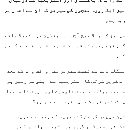
تین ایک روزہ میچوں کی سیریز کا آج سے آغاز ہو
رہا ہے،
سیریز کا پہلا میچ آج راولپنڈیئ میں کھیلا جائے
گا، قومی ٹیم کی قیادت شاہین شاہ آفریدی کریں
گے،
بنگلہ دیش سے ٹیسٹ سیریز میں وائٹ واش کے بعد
اب گرین شرٹس کا آسٹریلیا سے اپنی سر زمین پر
سامنا ہوگا۔ مختلف فارمیٹ اور حریف کا سامنا
پاکستان ٹیم کے لیے نیا امتحان ہوگا۔
تین میچوں کی ون ڈے سیریز کے بقیہ دو میچز
قذافی اسٹیڈیم لاہور میں کھیلے جائیں گے۔