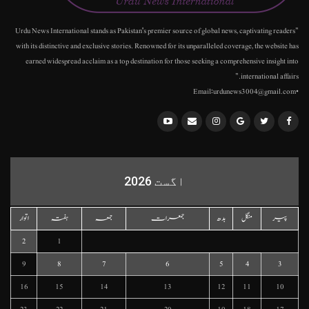
"Urdu News International stands as Pakistan's premier source of global news, captivating readers
with its distinctive and exclusive stories. Renowned for its unparalleled coverage, the website has
earned widespread acclaim as a top destination for those seeking a comprehensive insight into
international affairs."
•Email:urdunews3004@gmail.com
اگست 2026
پیر
منگل
بدھ
جمعرات
جمعہ
ہفتہ
اتوار
2
1
9
8
7
6
5
4
3
16
15
14
13
12
11
10