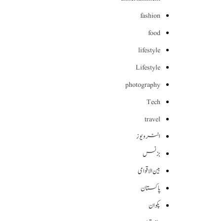
fashion
food
lifestyle
Lifestyle
photography
Tech
travel
انٹرویوز
بزنس
بین الاقوامی
پاکستان
پکوان