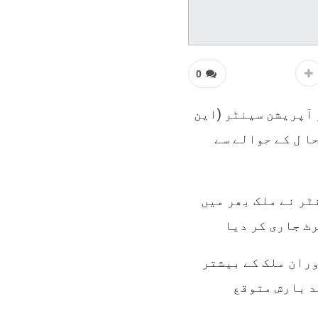
0
 آپریشن سینٹر (این
ا ل کے حوالے سے
ٹر نے ملک بھر میں
ٹ جاری کر دیا
 12سے24گھنٹوں کے دوران ملک کے بیشتر
د بارش متوقع