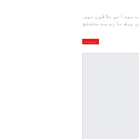
 میدانی علاقوں میں
ں برف باری سے متعلق
موسمیات