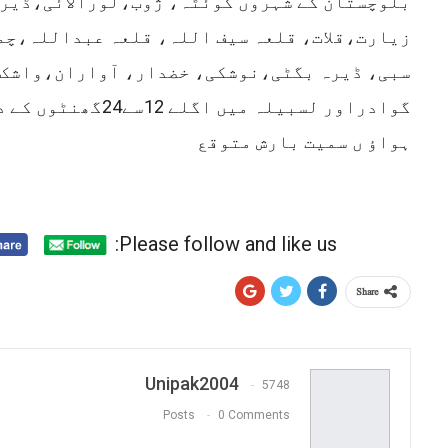
بلوچستان کے شہروں کوئٹہ، ژوب،لورالائی،ڈیر
زیارت،قلات، قلعہ سیف اللہ، قلعہ عبداللہ،چم
سبی، ڈیرہ بگٹی،نوشکی، خضدار، آواران،واشک،
گوادراور لسبیلہ میں اگ
ہواؤ ں سمیت بارش متوقع
Please follow and like us:
Share
Unipak2004
5748
Posts
0 Comments