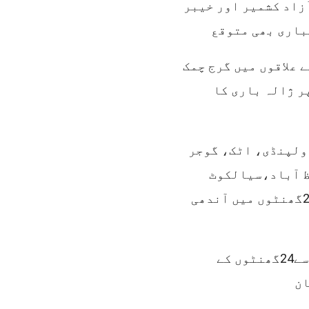
ن، آزاد کشمیر اور خیبر
باری بھی متوقع
 علاقوں میں گرج چمک
ر ژالہ باری کا
ولپنڈی، اٹک، گوجر
ظ آباد،سیالکوٹ
اورمنڈی بہاؤالدین اور دیگر میں اگلے 12سے24گھنٹوں میں آندھی
خیبرپختونخوا کے مختلف اضلاع میں بھی اگلے 12سے24گھنٹوں کے
ان