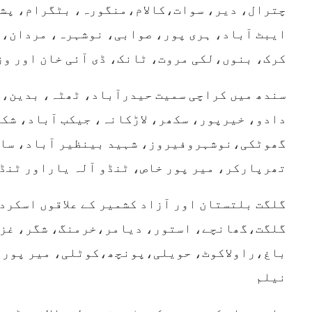
چترال، دیر، سوات،کالام،منگورہ، بٹگرام، پش
ایبٹ آباد، ہری پور، صوابی، نوشہرہ، مردان، 
کرک، بنوں،لکی مروت، ٹانک، ڈی آئی خان اور و
سندھ میں کراچی سمیت حیدرآباد، ٹھٹہ، بدین، 
دادو، خیرپور، سکھر، لاڑکانہ، جیکب آباد، شک
گھوٹکی،نوشہروفیروز، شہید بینظیر آباد، سان
تھرپارکر، میر پور خاص، ٹنڈو آلہ یاراور ٹنڈ
گلگت بلتستان اور آزاد کشمیر کے علاقوں اسکرد
گلگت،گھانچے، استور، دیامر،خرمنگ، شگر، غزر
باغ،راولاکوٹ، حویلی،پونچھ،کوٹلی، میر پور،
نیلم