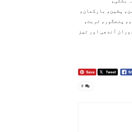
ہ بگٹی،
ن، پشین، بارکھان،
، پنجگور، تربت،
لے 12سے24گھنٹوں کے دوران آندھی اور تیز
0