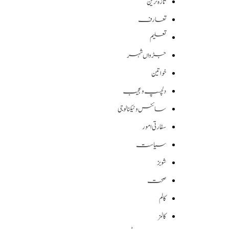
تازہ ترین
تعارف
تعلیم
جڑواں شہر
خواتین
دلچسپ و عجیب
سائنس وٹیکنالوجی
سفارتی امور
سیاست
شوبز
صحت
کالم
کالمز