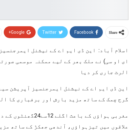
Share
Google+
Twitter
Facebook
اسلام آباد: این ڈی ایم اے کے نیشنل ایمرجنسیز
ای او سی) نے ملک بھر کے لیے ممکنہ موسمی صورتح
الرٹ جاری کر دیا
این ڈی ایم اے کے نیشنل ایمرجنسیز آپریشن سین
گرج چمک کے ساتھ مزید بارش اور برفباری کا الر
مغربی ہواؤں کے باعث اگلے
علاقوں میں تیزہواؤں، آندھی جھکڑ کے ساتھ مزی