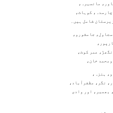
اور، مانسہرہ،
چارسدہ، کوہاٹ،
زیرستان شامل ہیں۔
سجاول، جامشورو،
ارپور،
گھڑ، عمر کوٹ،
ومحمد خان،
و، ہنزہ،
، نگر، مظفرآباد،
 بھمبر، اور وادی