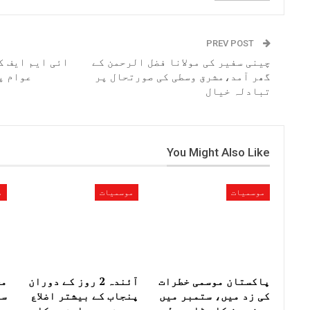
PREV POST
چینی سفیر کی مولانا فضل الرحمن کے
ائی ایم ایف ک
گھر آمد،مشرق وسطی کی صورتحال پر
عوام پ
تبادلہ خیال
You Might Also Like
موسمیات
موسمیات
م
پاکستان موسمی خطرات
آئندہ 2 روز کے دوران
مح
کی زد میں، ستمبر میں
پنجاب کے بیشتر اضلاع