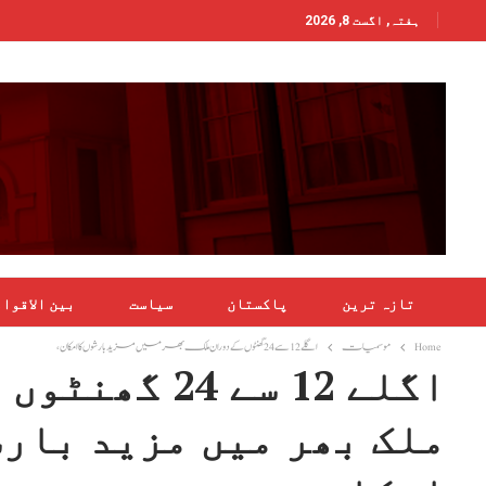
ہفتہ, اگست 8, 2026
تازہ ترین
پاکستان
سیاست
بین الاقوا
Home
موسمیات
اگلے 12 سے 24 گھنٹوں کے دوران ملک بھر میں مزید بارشوں کا امکان،
اگلے 12 سے 24 گ
ملک بھر میں مزید بارش