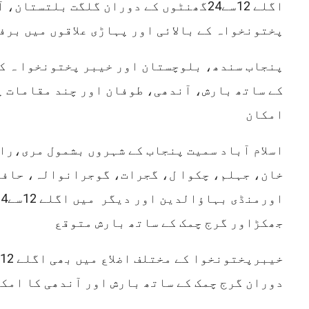
اگلے 12سے24گھنٹوں کے دوران گلگت بلتستا
پختونخواہ کے بالائی اور پہاڑی علاقوں میں برف
پنجاب سندھ، بلوچستان اور خیبر پختونخوا ہ کے
کے ساتھ بارش، آندھی، طوفان اور چند مقامات پ
امکان
اسلام آباد سمیت پنجاب کے شہروں بشمول مری،را
خان، جہلم، چکوا ل، گجرات، گوجرانوالہ، حاف
جھکڑاور گرج چمک کے ساتھ بارش متوقع
دوران گرج چمک کے ساتھ بارش اور آندھی کا امک