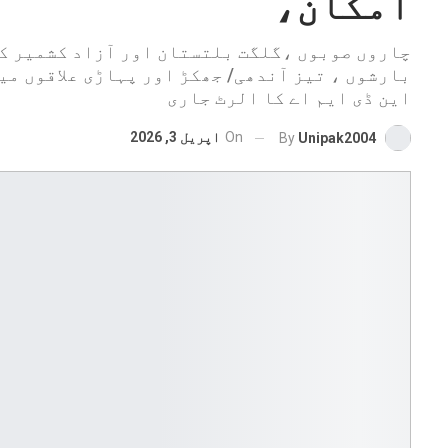
امکان،
چاروں صوبوں ،گلگت بلتستان اور آزاد کشمیر کے
بارشوں ، تیز آندھی/ جھکڑ اور پہاڑی علاقوں می
این ڈی ایم اے کا الرٹ جاری
On
اپریل 3, 2026
By
Unipak2004