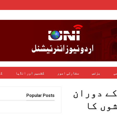
می
بزنس
سفارتی امور
کشمیر اور انڈیا
کھ
ھنٹوں کے دوران
Popular Posts
وں کا