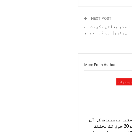
NEXT POST
ا حکم وفاقی حکومت نے
ر پیٹرول بم گرا دیا،
More From Author
وسمیات
کمہ موسمیات کی آج
سے 20 جون تک مختلف