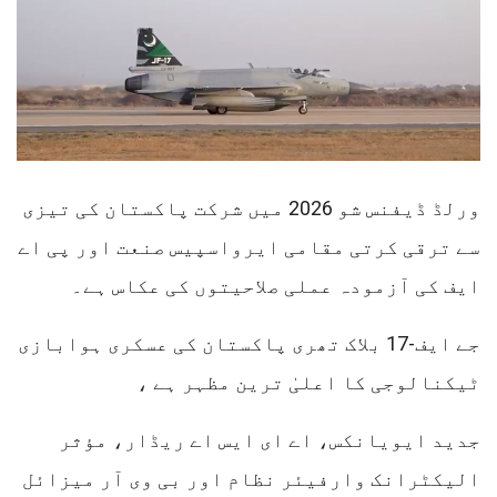
ورلڈ ڈیفنس شو 2026 میں شرکت پاکستان کی تیزی
سے ترقی کرتی مقامی ایرواسپیس صنعت اور پی اے
ایف کی آزمودہ عملی صلاحیتوں کی عکاس ہے۔
جے ایف-17 بلاک تھری پاکستان کی عسکری ہوابازی
ٹیکنالوجی کا اعلیٰ ترین مظہر ہے ،
جدید ایویانکس، اے ای ایس اے ریڈار، مؤثر
الیکٹرانک وارفیئر نظام اور بی وی آر میزائل