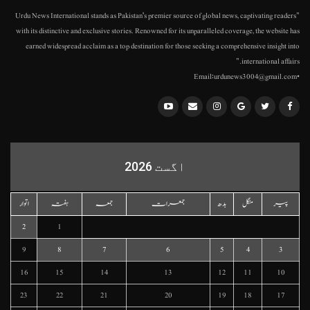
"Urdu News International stands as Pakistan's premier source of global news, captivating readers
with its distinctive and exclusive stories. Renowned for its unparalleled coverage, the website has
earned widespread acclaim as a top destination for those seeking a comprehensive insight into
international affairs."
•Email:urdunews3004@gmail.com
اگست 2026
پیر
منگل
بدھ
جمعرات
جمعہ
ہفتہ
اتوار
2
1
9
8
7
6
5
4
3
16
15
14
13
12
11
10
23
22
21
20
19
18
17