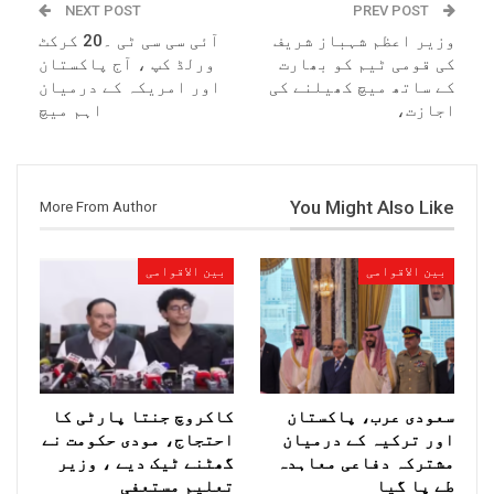
NEXT POST
PREV POST
وزیر اعظم شہباز شریف
آئی سی سی ٹی ۔20 کرکٹ
کی قومی ٹیم کو بھارت
ورلڈ کپ ، آج پاکستان
کے ساتھ میچ کھیلنے کی
اور امریکہ کے درمیان
اجازت،
اہم میچ
You Might Also Like
More From Author
بین الاقوامی
بین الاقوامی
سعودی عرب، پاکستان
کاکروچ جنتا پارٹی کا
اور ترکیہ کے درمیان
احتجاج، مودی حکومت نے
مشترکہ دفاعی معاہدہ
گھٹنے ٹیک دیے ، وزیر
طے پا گیا
تعلیم مستعفی