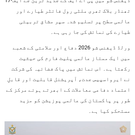
ڈیفنس شو میں پی اے ایف کے جدید ترین جے ایف-17
تھنڈر بلاک تھری ملٹی رول فائٹر طیارے اور
عالمی سطح پر تسلیم شدہ سپر مشاق تربیتی
طیارے کی نمائش کی جا رہی ہے۔
ورلڈ ڈیفنس شو 2026 دفاع اور سلامتی کے شعبے
میں ایک ممتاز عالمی پلیٹ فارم کی حیثیت
رکھتا ہے۔ اس نمائش میں پاک فضائیہ کی شرکت
نے ایرواسپیس جدت، آپریشنل قابلیت اور قابلِ
اعتماد دفاعی معاملات کے ابھرتے ہوئے مرکز کے
طور پر پاکستان کی عالمی پوزیشن کو مزید
مستحکم کیا ہے۔