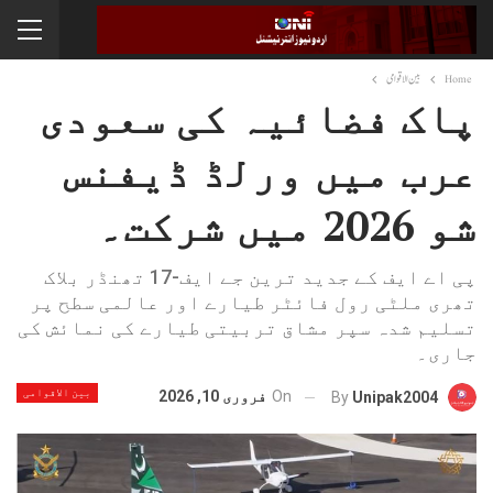
Home
بین الاقوامی
پاک فضائیہ کی سعودی
عرب میں ورلڈ ڈیفنس
شو 2026 میں شرکت۔
پی اے ایف کے جدید ترین جے ایف-17 تھنڈر بلاک
تھری ملٹی رول فائٹر طیارے اور عالمی سطح پر
تسلیم شدہ سپر مشاق تربیتی طیارے کی نمائش کی
جاری۔
بین الاقوامی
On
فروری 10, 2026
By
Unipak2004