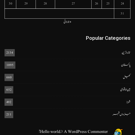
30
29
28
27
26
25
24
31
« جولائی
Popular Categories
تازہ ترین
2134
پاکستان
1095
کھیل
660
بین الاقوامی
652
شوبز
492
جڑواں شہر
211
A WordPress Commenter
از
Hello world!