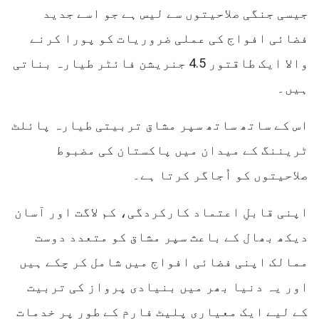
جیسی جنگی صلاحیتوں سے لیس ہے جو اسے جدید
فضائی افواج کی عملی ضروریات کو پورا کرنے
والا ایک طاقتور 4.5 جنریشن فائٹر طیارہ بناتی
ہیں۔
اس کے ساتھ ساتھ سپر مشاق تربیتی طیارہ پائلٹ
ٹریننگ کے میدان میں پاکستان کی مضبوط
صلاحیتوں کو اُجاگر کرتا ہے۔
اپنی قابلِ اعتماد کارکردگی، کم لاگت اور آسان
دیکھ بھال کے باعث سپر مشاق کو متعدد دوست
ممالک اپنی فضائی افواج میں شامل کر چکے ہیں
اور یہ دنیا بھر میں بنیادی پرواز کی تربیت
کے لیے ایک معیاری پلیٹ فارم کے طور پر خدمات