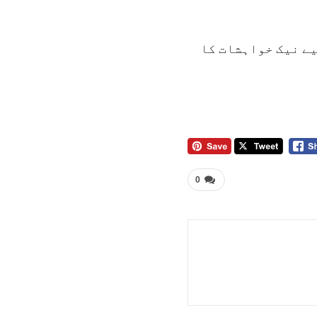
یے نیک خواہشات کا
0