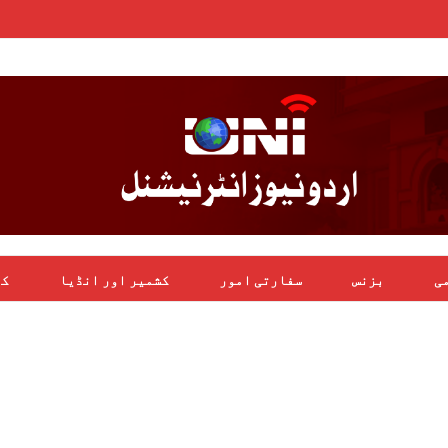
می
بزنس
سفارتی امور
کشمیر اور انڈیا
کھ