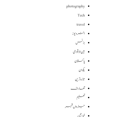
photography
Tech
travel
انٹرویوز
بزنس
بین الاقوامی
پاکستان
پکوان
تازہ ترین
تعارف
تعلیم
جڑواں شہر
خواتین