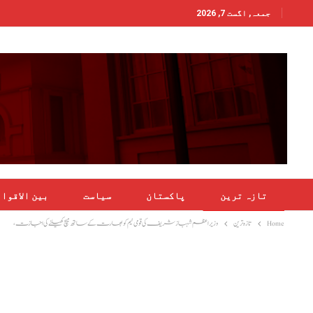
جمعہ, اگست 7, 2026
تازہ ترین
پاکستان
سیاست
بین الاقوا
Home
تازہ ترین
وزیر اعظم شہباز شریف کی قومی ٹیم کو بھارت کے ساتھ میچ کھیلنے کی اجازت،