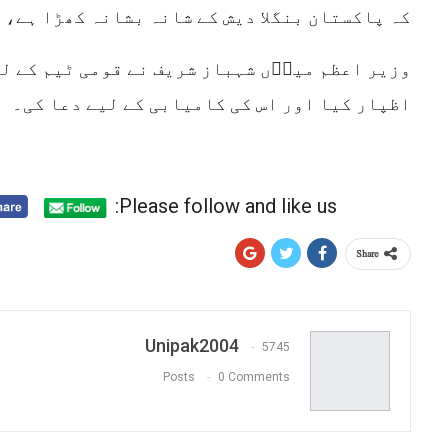
کہ پاکستان بنگلا دیش کے شانہ بشانہ کھڑا ہے،
وزیر اعظم میاؓں شہباز شریف نے قومی ٹیم کے ل
اظپار کیا اور اس کی کامیابی کے لیے دعا کی۔
Please follow and like us:
Share
Unipak2004
5745
Posts
0 Comments