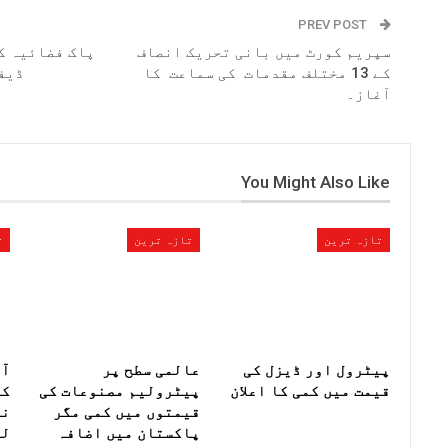
PREV POST
سپریم کورٹ میں بانی تحریک انصاف
پاک فضائیہ ک
کے 13 مختلف مقدمات کی سماعت کا
ڈیفنس شو
آغاز۔
You Might Also Like
تازہ ترین
تازہ ترین
ت
پیٹرول اور ڈیزل کی
عالمی سطح پر
آز
قیمت میں کمی کا اعلان
پیٹرولیم مصنوعات کی
کا
قیمتوں میں کمی مگر
نے
پاکستان میں اضافہ
لی