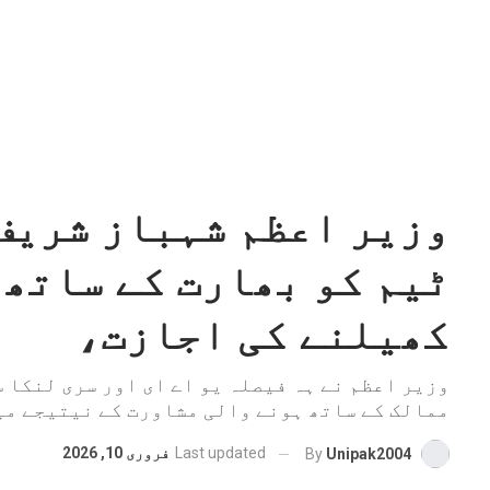
وزیر اعظم شہباز شریف
ٹیم کو بھارت کے ساتھ 
کھیلنے کی اجازت،
وزیر اعظم نے ہہ فیصلہ یو اے ای اور سری لنکا 
ممالک کے ساتھ ہونے والی مشاورت کے نیتیجے می
Last updated
فروری 10, 2026
By
Unipak2004