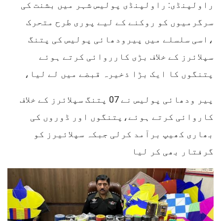
راولپنڈی: راولپنڈی پولیس شہر میں بشنت کی
سرگرمیوں کو روکنے کے لیے پوری طرح متحرک
،اسی سلسلے میں پیرودھائی پولیس کی پتنگ
سپلائرز کے خلاف بڑی کارروائی کرتے ہوئے
پتنگوں کا ایک بڑا ذخیرہ قبضے میں لے لیا،
پیر ودھائی پولیس نے 07 پتنگ سپلائرز کے خلاف
کاروائی کرتے ہوئے،پتنگوں اور ڈوروں کی
بھاری کھیپ برآمد کرلی جبکہ سپلائیرز کو
گرفتار بھی کر لیا