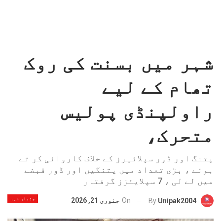
شہر میں بسنت کی روک
تھام کے لیے
راولپنڈی پولیس
متحرک،
پتنگ اور ڈور سپلائیرز کے خلاف کاروائی کر تے
ہوئے ، بڑی تعداد میں پتنگیں اور ڈور قبضے
میں لے لی ، 7 سپلایئزز گرفتار
جڑواں شہر
On
جنوری 21, 2026
By
Unipak2004