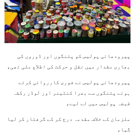
پیرودھائی پولیس کو پتنگوں اور ڈوروں کی
بھاری مقدار میں نقل و حرکت کی اطلاع ملی تھی،
پیرودھائی پولیس نے فوری کارروائی کرتے
ہوئے پتنگوں سے بھرا کنٹینر اور لوڈر رکشہ
قبضہ پولیس میں لے لیے،
ملزمان کے خلاف مقدمہ درج کر کے گرفتار کر لیا
گیا،