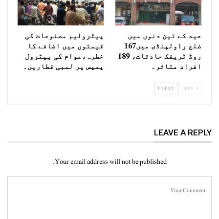
عید کے تین دنوں میں
پیٹرولیم مصنوعات کی
ضلع راولپنڈی میں167
قیمتوں میں اضافے کا
روڈ ٹریفک حادثات، 189
خطرہ،عوام کی پیٹرول
افراد متاثر۔
پمپس پر لمبی قطاریں۔
NEXT
PREV
LEAVE A REPLY
Your email address will not be published.