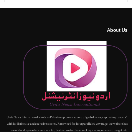
About Us
"Urdu News International stands as Pakistan's premier source of global news, captivating readers
with its distinctive and exclusive stories. Renowned for its unparalleled coverage, the website has
earned widespread acclaim as a top destination for those seeking a comprehensive insight into