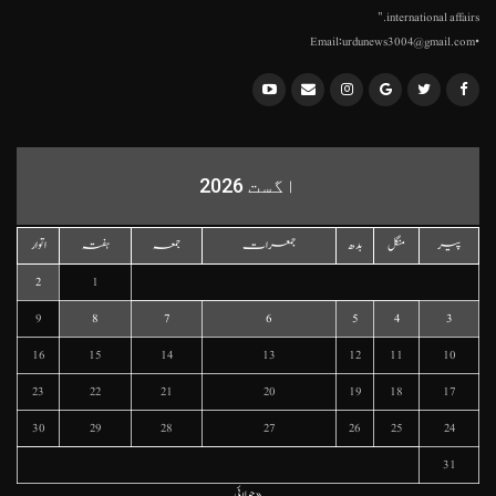
international affairs."
•Email:urdunews3004@gmail.com
اگست 2026
پیر
منگل
بدھ
جمعرات
جمعہ
ہفتہ
اتوار
2
1
9
8
7
6
5
4
3
16
15
14
13
12
11
10
23
22
21
20
19
18
17
30
29
28
27
26
25
24
31
« جولائی