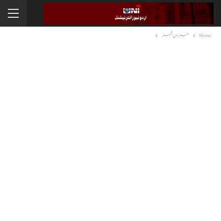
Home
جڑواں شہر