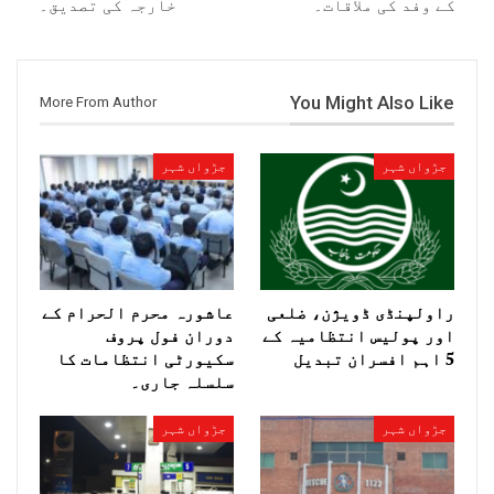
کے وفد کی ملاقات۔
خارجہ کی تصدیق۔
You Might Also Like
More From Author
جڑواں شہر
جڑواں شہر
راولپنڈی ڈویژن، ضلعی
عاشورہ محرم الحرام کے
اور پولیس انتظامیہ کے
دوران فول پروف
5 اہم افسران تبدیل
سکیورٹی انتظامات کا
سلسلہ جاری۔
جڑواں شہر
جڑواں شہر