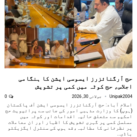
حج آرگنائزرز ایسوسی ایشن کا ہنگامی
اجلاس، حج کوٹہ میں کمی پر تشویش
Unipak2004
جولائی 30, 2026
0
اسلام آباد: حج آرگنائزرز ایسوسی ایشن آف پاکستان
(ہوپ) کا وزارت مذہبی امور کی جانب سے پرائیویٹ حج
اسکیم سے متعلق حالیہ اقدامات اور کوٹہ میں
مسلسل کمی پر گہری تشویش کا اظہار اور ان معاملات
پر نظرثانی کا مطالبہ،قد ہوپ کی سنٹرل ایگزیکٹو
باڈی…