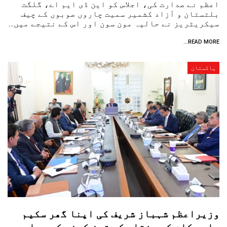
اعظم نے صدارت کی، اجلاس کو این ڈی ایم اے، گلگت
بلتستان و آزاد کشمیر سمیت چاروں صوبوں کے چیف
سیکریٹریز نے حالیہ مون سون اور اس کے نتیجے میں…
READ MORE...
پاکستان
وزیراعظم شہباز شریف کی اپنا گھر سکیم
بارے کام کی رفتار کو تیز کرنے کی ہدایت