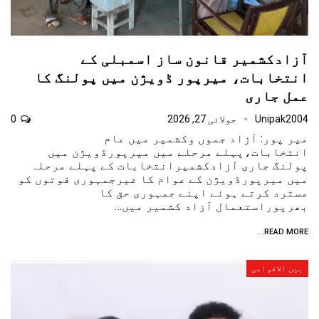
آزادکشمیر قانون ساز اسمبلی کے
انتخابات، میرپور ڈویژن میں پولنگ کا
عمل جاری
Unipak2004
جولائی 27, 2026
0
میر پور: آزاد جموں وکشمیر میں عام
انتخابات،پہلے مرحلے میں میرپورڈویژن میں
پولنگ جاری آزادکشمیرانتخابات کے پہلے مرحلہ
میں میرپورڈویژن کے عوام کا غیرجمہوری قوتوں کو
مسترد کرتے ہوئے اپنے جمہوری حق کا
بھرپوراستعمال آزاد کشمیر میں…
READ MORE...
بین الاقوامی