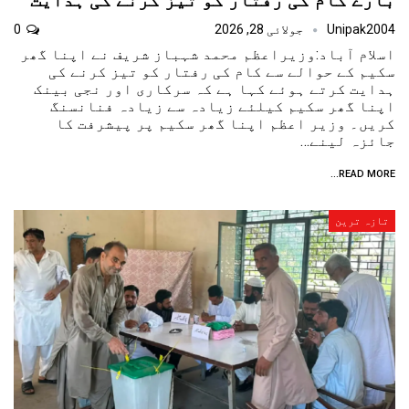
Unipak2004
جولائی 28, 2026
0
اسلام آباد:وزیراعظم محمد شہباز شریف نے اپنا گھر
سکیم کے حوالے سے کام کی رفتار کو تیز کرنے کی
ہدایت کرتے ہوئے کہا ہے کہ سرکاری اور نجی بینک
اپنا گھر سکیم کیلئے زیادہ سے زیادہ فنانسنگ
کریں۔ وزیر اعظم اپنا گھر سکیم پر پیشرفت کا
جائزہ لینے…
READ MORE...
تازہ ترین