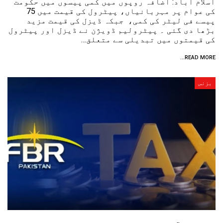
اسلام آباد: اضافہ روپوں میں کمی پیسوں میں حکومت
کی عوام پر مہربانیاں، پیٹرول کی قیمت میں 75
پیسے فی لیٹر کی کمی، جبکہ ڈیزل کی قیمت مزید
بڑھا دی گئی ۔ پیٹرولیم ڈویژن نے ڈیزل اور پیٹرول
کی قیمتوں میں تبدیلی سے متعلق…
READ MORE...
بزنس