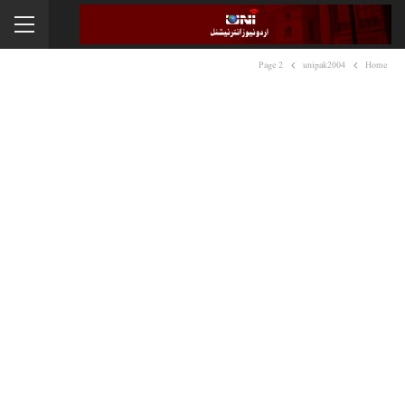
Page 2
unipak2004
Home