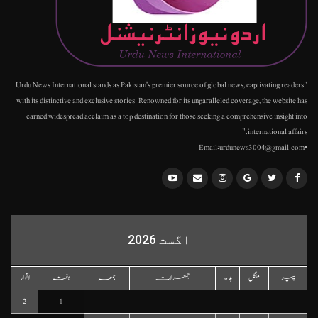
"Urdu News International stands as Pakistan's premier source of global news, captivating readers
with its distinctive and exclusive stories. Renowned for its unparalleled coverage, the website has
earned widespread acclaim as a top destination for those seeking a comprehensive insight into
international affairs."
•Email:urdunews3004@gmail.com
اگست 2026
پیر
منگل
بدھ
جمعرات
جمعہ
ہفتہ
اتوار
2
1