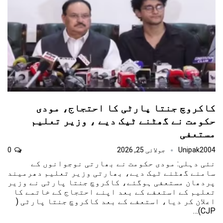
کاکروچ جنتا پارٹی کا احتجاج، مودی
حکومت نے گھٹنے ٹیک دیے ، وزیر تعلیم
مستعفی
Unipak2004
جولائی 25, 2026
0
نئی دہلی: مودی حکومت نے بھارتی نوجوانوں کے
سامنے گھٹنے ٹیک دیے، بھارتی وزیر تعلیم دھرمیند
پردھان مستعفی ہوگئے، کاکروچ جنتا پارٹی نے وزیر
تعلیم کے استعفے کے بعد اپنے احتجاج کے خاتمے کا
اعلان کر دیا، استعفے کے بعد کاکروچ جنتا پارٹی (
CJP)…