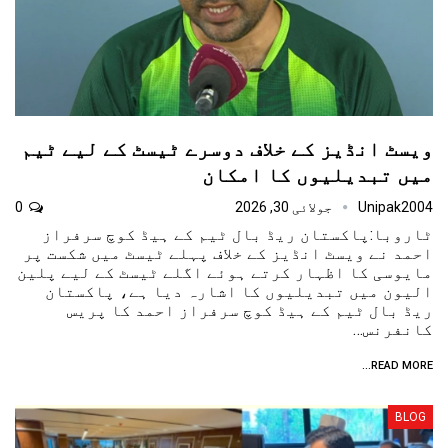
ویسٹ انڈیز کے خلاف دوسرے ٹیسٹ کے لیے ٹیم
میں تبدیلیوں کا امکان
Unipak2004
جولائی 30, 2026
0
ٹاروبا:پاکستان ریڈ بال ٹیم کے ہیڈ کوچ سرفراز
احمد نے ویسٹ انڈیز کے خلاف پہلے ٹیسٹ میں شکست پر
مایوسی کا اظہار کرتے ہوئے اگلے ٹیسٹ کے لیے پلین
الیون میں تبدیلیوں کا اشارہ دیا ہے، پاکستان
ریڈ بال ٹیم کے ہیڈ کوچ سرفراز احمد کا پریس
کانفرنس…
READ MORE...
BLOG