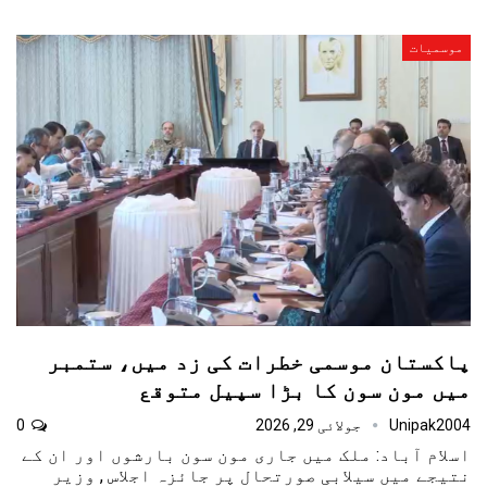
موسمیات
پاکستان موسمی خطرات کی زد میں، ستمبر
میں مون سون کا بڑا سپیل متوقع
Unipak2004
جولائی 29, 2026
0
اسلام آباد: ملک میں جاری مون سون بارشوں اور ان کے
نتیجے میں سیلابی صورتحال پر جائزہ اجلاس , وزیر