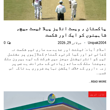
پاکستان ، ویسٹ انڈیز پہلا ٹیسٹ میچ،
شاہینوں کو ایک اور شکست
Unipak2004
جولائی 29, 2026
0
اسلام آباد: ٹیلنٹ اور جذبے سے عاری ٹیم شکست نہ
کھاتی تو اور کیا کرتی، گمنام کھلاڑیوں پر مشتمل
ٹیم کو انٹرنیشنل میجز میں شرکت کے لیے بیرون ملک
بھیجنا ملک کے ساتھ زیادتی کے مترادف ہے جس پر
زمہ داروں کے خلاف ایکشن نہایت ضروری ہے تاکہ اس
قسم…
READ MORE...
تازہ ترین