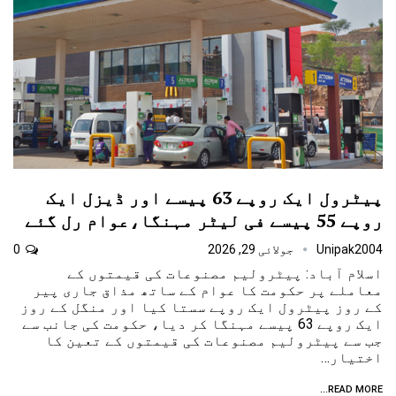
پیٹرول ایک روپے 63 پیسے اور ڈیزل ایک
روپے 55 پیسے فی لیٹر مہنگا،عوام رل گئے
Unipak2004
جولائی 29, 2026
0
اسلام آباد: پیٹرولیم مصنوعات کی قیمتوں کے
معاملے پر حکومت کا عوام کے ساتھ مذاق جاری پیر
کے روز پیٹرول ایک روپے سستا کیا اور منگل کے روز
ایک روپے 63 پیسے مہنگا کر دیا، حکومت کی جانب سے
جب سے پیٹرولیم مصنوعات کی قیمتوں کے تعین کا
اختیار…
READ MORE...