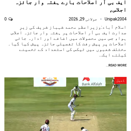
ایف بی آر اصلاحات بارے ہفتہ وار جائزہ
اجلاس،
Unipak2004
جولائی 29, 2026
0
اسلام آباد:وزیراعظم محمد شہباز شریف کی زیرِ
صدارت ایف بی آر اصلاحات پر ہفتہ وار جائزہ اجلاس
ہوا، جس میں محصولات میں اضافے اور ادارہ جاتی
اصلاحات پر پیش رفت کا تفصیلی جائزہ پیش کیا گیا۔
مختلف شعبوں میں ٹیکس کی استعداد کے تخمینے
کیلئے ایک…
READ MORE...
کھیل