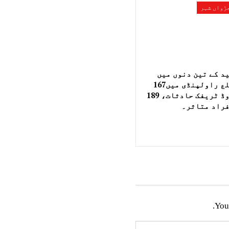
ڑواں شہر
د کے تین دنوں میں
ضلع راولپنڈی میں167
روڈ ٹریفک حادثات، 189
راد متاثر۔
You