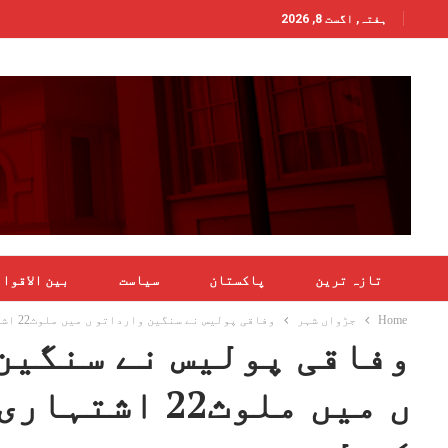
ہفتہ, اگست 8, 2026
تازہ ترین
پاکستان
سیاست
بین الاقوا
Home
جڑواں شہر
وفاقی پولیس نے سنگین وارداتو ں میں ملوث22 اشتہاری گرفتار کر لئے
وفاقی پولیس نے سنگین
ں میں ملوث22 ا