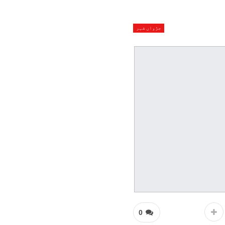
جڑواں شہر
0