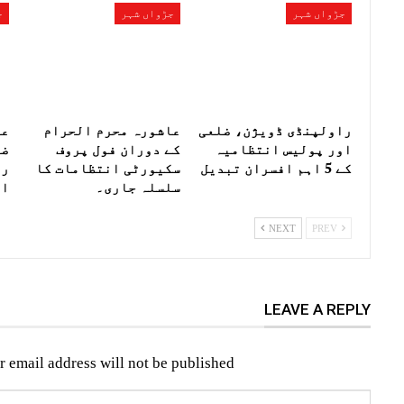
جڑواں شہر
جڑواں شہر
ج
راولپنڈی ڈویژن، ضلعی
عاشورہ محرم الحرام
عی
اور پولیس انتظامیہ
کے دوران فول پروف
کے 5 اہم افسران تبدیل
سکیورٹی انتظامات کا
سلسلہ جاری۔
اف
NEXT
PREV
LEAVE A REPLY
r email address will not be published.