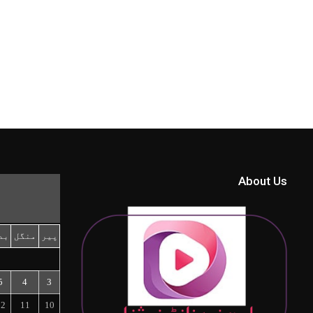
About Us
پیر
منگل
بد
5
4
3
12
11
10