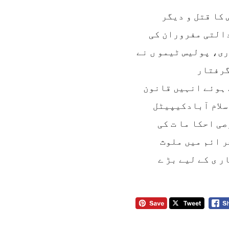
 کا قتل و دیگر
دالتی مفروران کی
ری، پولیس ٹیمو ں نے
ان کو گرفتار
 ہوئے انہیں قانون
سلام آبادکیپیٹل
ی احکا ما ت کی
ر ائم میں ملوث
 ی کے لیے بڑ ے