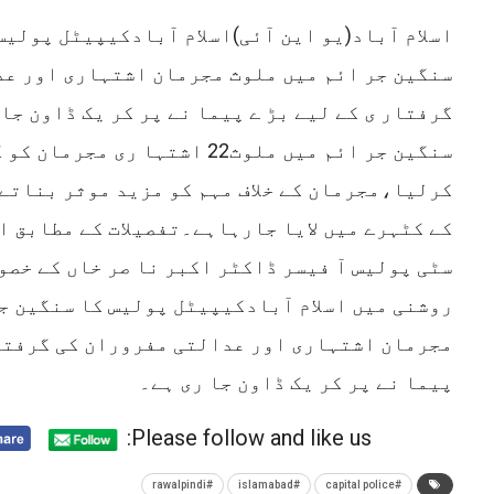
اسلام آباد(یو این آئی)اسلام آبادکیپیٹل پولیس
سنگین جر ائم میں ملوث مجرمان اشتہاری اور ع
گرفتار ی کے لیے بڑ ے پیما نے پر کر یک ڈاون جا
سنگین جر ائم میں ملوث22 اشتہا ری مجرم
کرلیا،مجرمان کے خلاف مہم کو مزید موثر بناتے
کے کٹہرے میں لایا جارہاہے۔تفصیلات کے مطابق ا
سٹی پولیس آ فیسر ڈاکٹر اکبر نا صر خاں کے خصوص
روشنی میں اسلام آبادکیپیٹل پولیس کا سنگین ج
مجرمان اشتہاری اور عدالتی مفروران کی گرفتار
پیما نے پر کر یک ڈاون جا ری ہے۔
Please follow and like us:
#rawalpindi
#islamabad
#capital police