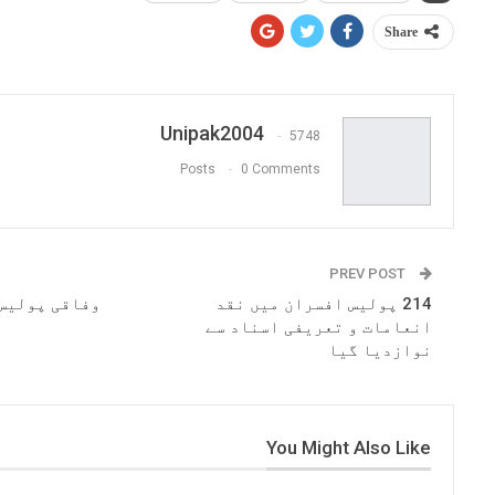
Share
Unipak2004
5748
Posts
0 Comments
PREV POST
214 پولیس افسران میں نقد
وفاقی پولیس 
انعامات و تعریفی اسناد سے
نوازدیا گیا
You Might Also Like