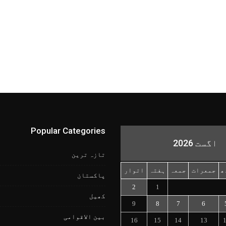
Popular Categories
اگست 2026
تازہ ترین
ھ
جمعرات
جمعہ
ہفتہ
اتوار
پاکستان
2
1
کھیل
9
8
7
6
بین الاقوامی
16
15
14
13