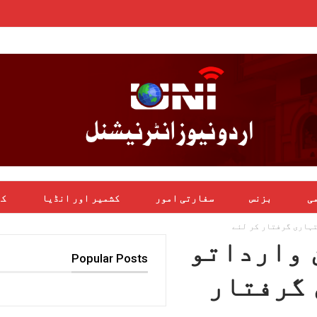
می
بزنس
سفارتی امور
کشمیر اور انڈیا
کھ
 وارداتو
Popular Posts
شتہاری گرفتار