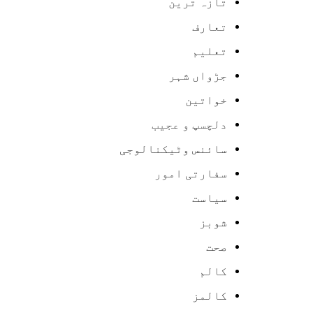
تازہ ترین
تعارف
تعلیم
جڑواں شہر
خواتین
دلچسپ و عجیب
سائنس وٹیکنالوجی
سفارتی امور
سیاست
شوبز
صحت
کالم
کالمز