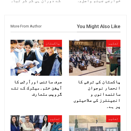
خوارجی جہنم واصل،.
کے دوران ہی گر کر تباہ
You Might Also Like
More From Author
تعلیم
پاکستان
پاکستان کی ترقی کا
صرف سائنس اورآرٹس کا
انحصار نوجوان
آپشن ختم۔میٹرک کے نئے
سائنسدانوں و
گروپس متعارف
انجینئرز کی صلاحیتوں
پر ہے۔
تعلیم
تعلیم