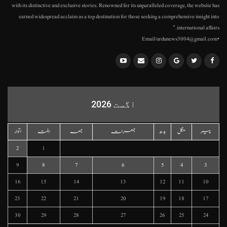
with its distinctive and exclusive stories. Renowned for its unparalleled coverage, the website has
earned widespread acclaim as a top destination for those seeking a comprehensive insight into
international affairs."
•Email:urdunews3004@gmail.com
اگست 2026
پیر
منگل
بدھ
جمعرات
جمعہ
ہفتہ
اتوار
2
1
9
8
7
6
5
4
3
16
15
14
13
12
11
10
23
22
21
20
19
18
17
30
29
28
27
26
25
24