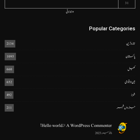
31
« جولائی
Popular Categories
تازہ ترین
2134
پاکستان
1095
کھیل
660
بین الاقوامی
652
شوبز
492
جڑواں شہر
211
A WordPress Commenter
از
Hello world!
6 نومبر 2023