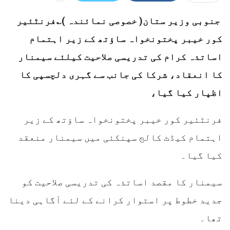
جنوبی وزیر ستان( خصوصی نمائندہ )؎فرنٹئیر
کور خیبر پختونخواہ ساؤتھ کے زیر اہتمام
اساتذہ کرام کی تدریسی صلاحیت کیلئے سیمنار
کا انعقاد، شرکا کی جانب سے گہری دلچسپی کا
اظپار کیا گیا،
فرنٹئیر کور خیبر پختونخواہ ساؤتھ کے زیر
اہتمام کیڈٹ کالج سپنکئی میں سیمنار منعقد
کیا گیا۔
سیمنار کا مقصد اساتذہ کی تدریسی صلاحیت کو
جدید خطوط پر استوار کرانے کے لئے آگاہی دینا
تھا۔