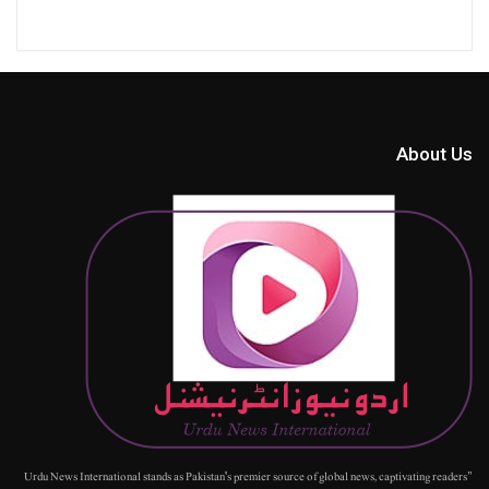
About Us
"Urdu News International stands as Pakistan's premier source of global news, captivating readers