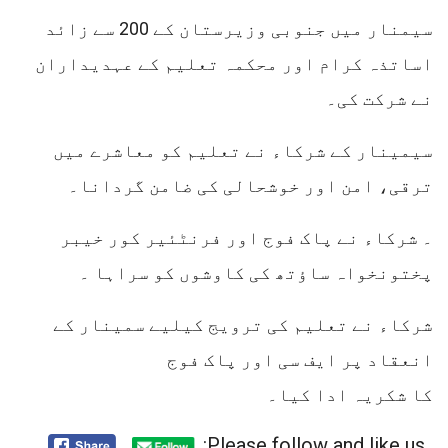
سیمنار میں جنوبی وزیرستان کے 200 سے زائد
اساتذہ کرام اور محکمہ تعلیم کے عہدیداران
نے شرکت کی۔
سیمینار کے شرکاء نے تعلیم کو معاشرے میں
ترقی، امن اور خوشحالی کی ضامن گردانا۔
۔ شرکاء نے پاک فوج اور فرنٹئیر کور خیبر
پختونخواہ ساؤتھ کی کاوشوں کو سراہا ۔
شرکاء نے تعلیم کی ترویج کیلیے سمینار کے
انعقاد پر ایف سی اور پاک فوج
کا شکریہ ادا کیا۔
Please follow and like us: