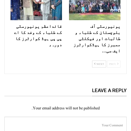
یونیورسٹی آف
قائداعظم یونیورسٹی
بلوچستان کے طلباء و
کے طلباء کے وفد کا اے
طالبات اور فیکلٹی
پی پی ہیڈ کوارٹرز کا
ممبرز کا ہیڈکوارٹرز
دورہ،
ایف سی…
NEXT
PREV
LEAVE A REPLY
Your email address will not be published.