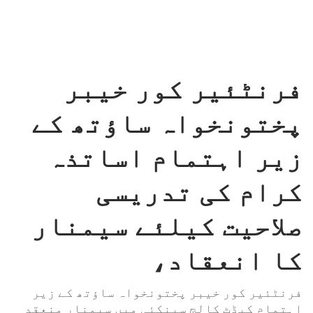
فرنٹئیر کور خیبر
پختونخواہ ساؤتھ کے
زیر اہتمام اساتذہ
کرام کی تدریسی
صلاحیت کیلئے سیمنار
کا انعقاد،
فرنٹئیر کور خیبر پختونخواہ ساؤتھ کے زیر
اہتمام کیڈٹ کالج سپنکئی میں سیمنار منعقد