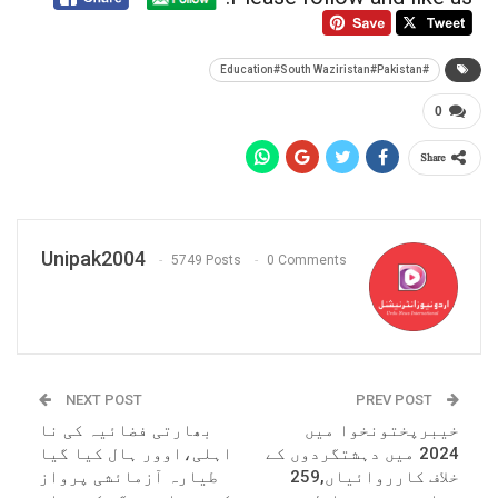
#Education#South Waziristan#Pakistan
0
Share
Unipak2004
5749 Posts
0 Comments
NEXT POST
PREV POST
خیبرپختونخوا میں
بھارتی فضائیہ کی نا
2024 میں دہشتگردوں کے
اہلی،اوور ہال کیا گیا
خلاف کارروائیاں,259
طیارہ آزمائشی پرواز