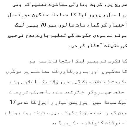
عروج پر، کرپٹ بھارتی معاشرے تعلیم کا بھی
برا حال ، پیپر لیک کا معاملہ سنگین صورتحال
اختیار کر گیا، سات سالوں میں 70 پیپر لیگ
ہونے نے مودی حکومت کی تعلیم بارے عدم توجہی
کی حقیقت آشکار کر دی۔
کانگرس نے پیپر لیگ امتحانات میں بے
قاعدگیوں اور بے روزگاری کے معاملے پر مرکزی
حکومت کے خلاف ملک گیر مہم چلانے کا اعلان ہوئے
احتجاجی پروگرام ترتیب دے دیا جس کی شروعات
لوگ سبھا میں اپوزیشن لیڈر راہول گاندھی 17
جون کو راجستھان کے کوٹہ میں منعقد ہونے والے
اسٹوڈنٹ کنونشن سے کریں گے،