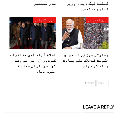
گھٹنے ٹیک دیے ، وزیر
صدر مستعفی
تعلیم مستعفی
بین الاقوامی
بین الاقوامی
بھارتی جین زی نے مودی
اسلام آباد امن مذاکرات
حکومت کےخلاف علم بغاوت
کے دوران ایرانی وفد
بلند کر دیا،
کو اسرائیلی حملے کا
خطرہ تھا:
NEXT
PREV
LEAVE A REPLY