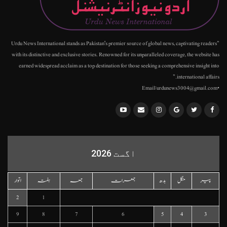
"Urdu News International stands as Pakistan's premier source of global news, captivating readers
with its distinctive and exclusive stories. Renowned for its unparalleled coverage, the website has
earned widespread acclaim as a top destination for those seeking a comprehensive insight into
international affairs."
•Email:urdunews3004@gmail.com
اگست 2026
پیر
منگل
بدھ
جمعرات
جمعہ
ہفتہ
اتوار
2
1
9
8
7
6
5
4
3