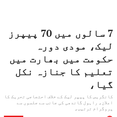
7 سالوں میں 70 پیپرز
لیک، مودی دورہ
حکومت میں بھارت میں
تعلیم کا جنازہ نکل
گیا،
کانگریس کا پیپر لیک کے خلاف احتجاجی تحریک کا
اعلان، راہول گاندھی کی جانب سے جلسوں سے
پروگرام ترتیب،