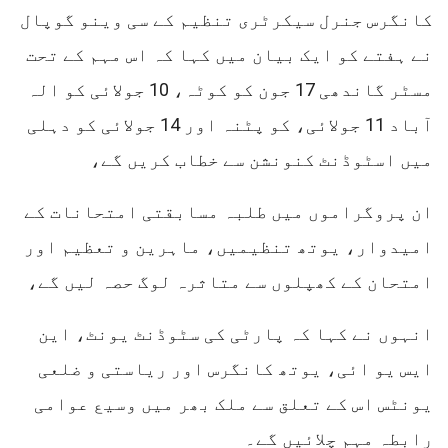
کانگرس جنرل سیکرٹری تنظیم کے سی وینو گوپال
نے ہفتے کو ایک بیان میں کہا کہ اس مہم کے تحت
مسٹر گاندھی 17 جون کو کوٹہ، 10 جولائی کو الہ
آباد 11 جولائی، کو پٹنہ اور 14 جولائی کو دہلی
میں اسٹوڈنٹ کنونشن سے خطاب کریں گے،
ان پروگراموں میں طلبہ مسابقتی امتحانات کے
امیدوار، یوتھ تنظیمیں، ماہرین و تعظیم اور
امتحان کے کھپلوں سے متاثرہ لوگ حصہ لیں گے،
انہوں نے کہا کہ پارٹی کی سٹوڈنٹ یونٹ، این
ایس یو ائی، یوتھ کانگرس اور ریاستی و ضلعی
یونٹس اس کے تعلق سے ملک بھر میں وسیع عوامی
رابطہ مہم چلائیں گے۔