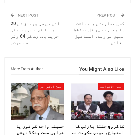
NEXT POST
PREV POST
کسی مفاہمتی یادداشت
آئی سی سی ویمنز ٹی 20
یا معاہدے پر کل دستخط
ورلڈ کپ میں روایتی
نہیں ہو رہے۔ اسماعیل
حریف بھارت کی 64 رنز
بقائی۔
سے جیت،
You Might Also Like
More From Author
بین الاقوامی
بین الاقوامی
کاکروچ جنتا پارٹی کا
حسینہ واجد کو فون یا
احتجاج، مودی حکومت نے
خرابی صحت بنگلا دیشی