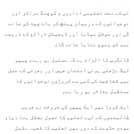
اس کے تحت تعلیمی اداروں ، کوچنگ مراکز اور
نوجوانوں کے درمیان پہنچ کر بات چیت کی جائے
گی اور سوشل میڈیا اور ڈیجیٹل ذرائع کے ذریعے
مہم کو وسیع بنایا جائے گا،
کانگرس کا الزام ہے کہ مسلسل ہو رہے، پیپر
لیگ بڑھتی ہوئی امتحان فیس اور بھرتی کے عمل
میں شفافیت کی کمی سے کروڑوں نوجوانوں کا
مستقبل متاثر ہو رہا ہے،
ایک کروڑ میں ایک پیپر کی فروخت نے غریب
طالبعموں کے لیے تعلیم کا حصول مشکل بنا دیا،
مودی حکومت کے دور میں تعلیم کا شعبہ مکمل