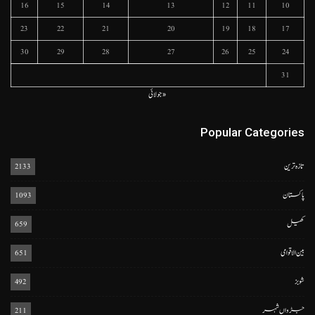
16
15
14
13
12
11
10
23
22
21
20
19
18
17
30
29
28
27
26
25
24
31
« جولائی
Popular Categories
تازہ ترین
2133
پاکستان
1093
کھیل
659
بین الاقوامی
651
شوبز
492
جڑواں شہر
211