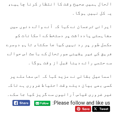
الحال ہمیں صحیح وقت کا انتظار کرنا چاہیے،
یہ کل نہیں ہوگا۔
ایرانی ترجمان نے کہا کہ آنے والے دنوں میں
مفاہمتی یادداشت پر دستخط کے امکانات کو
مکمل طور پر رد نہیں کیا جا سکتا، تاہم دوسرے
فریق کی غیر یقینی صورتحال کے باعث اس حوالے
سے حتمی رائے دینا قبل از وقت ہوگا۔
اسماعیل بقائی نے مزید کہا کہ اس معاملے پر
کسی بھی بیان دیتے وقت احتیاط ضروری ہے تاکہ
غیر ضروری قیاس آرائیوں سے گریز کیا جا سکے۔
Please follow and like us: