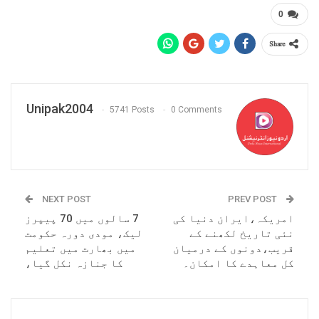
0
Share
Unipak2004
5741 Posts
0 Comments
NEXT POST
PREV POST
امریکہ،ایران دنیا کی
7 سالوں میں 70 پیپرز
نئی تاریخ لکھنے کے
لیک، مودی دورہ حکومت
قریب،دونوں کے درمیان
میں بھارت میں تعلیم
کل معاہدے کا امکان۔
کا جنازہ نکل گیا،