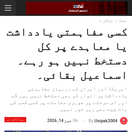
Home
بین الاقوامی
کسی مفاہمتی یادداشت
یا معاہدے پر کل
دستخط نہیں ہو رہے۔
اسماعیل بقائی۔
امریکا اور ایران کے درمیان مفاہمتی
یادداشت پر اتوار کو بھی دستخط نہیں ہوں گے
اور اس مرحلے پر جوہری معاملے پر کسی قسم کی
بات چیت بھی زیر غور نہیں۔
بین الاقوامی
On
جون 14, 2026
By
Unipak2004