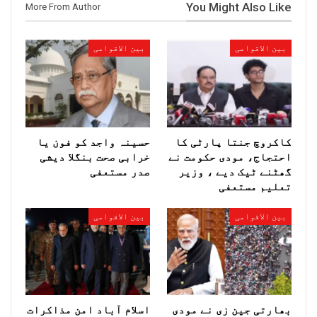
You Might Also Like
More From Author
بین الاقوامی
بین الاقوامی
کاکروچ جنتا پارٹی کا
حسینہ واجد کو فون یا
احتجاج، مودی حکومت نے
خرابی صحت بنگلا دیشی
گھٹنے ٹیک دیے ، وزیر
صدر مستعفی
تعلیم مستعفی
بین الاقوامی
بین الاقوامی
بھارتی جین زی نے مودی
اسلام آباد امن مذاکرات