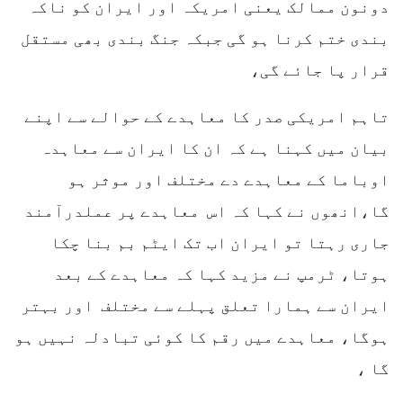
دونون ممالک یعنی امریکہ اور ایران کو ناکہ
بندی ختم کرنا ہو گی جبکہ جنگ بندی بھی مستقل
قرار پا جائے گی،
تاہم امریکی صدر کا معاہدے کے حوالے سے اپنے
بیان میں کہنا ہے کہ ان کا ایران سے معاہدہ
اوباما کے معاہدے دے مختلف اور موثر ہو
گا،انھوں نے کہا کہ اس معاہدے پر عملدرآمند
جاری رہتا تو ایران اب تک ایٹم بم بنا چکا
ہوتا، ٹرمپ نے مزید کہا کہ معاہدے کے بعد
ایران سے ہمارا تعلق پہلے سے مختلف اور بہتر
ہوگا، معاہدے میں رقم کا کوئی تبادلہ نہیں ہو
گا ،