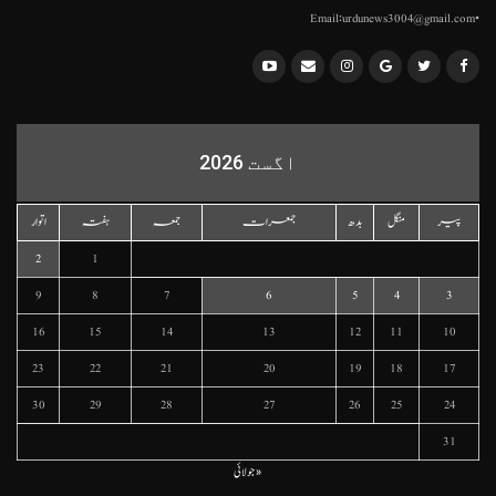
•Email:urdunews3004@gmail.com
اگست 2026
پیر
منگل
بدھ
جمعرات
جمعہ
ہفتہ
اتوار
2
1
9
8
7
6
5
4
3
16
15
14
13
12
11
10
23
22
21
20
19
18
17
30
29
28
27
26
25
24
31
« جولائی