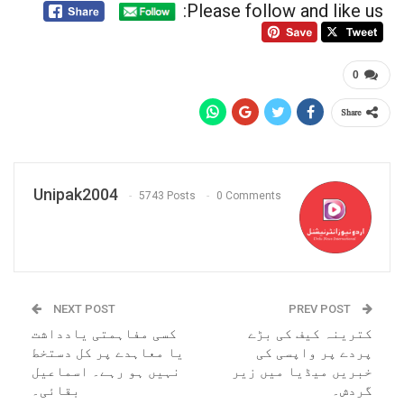
Please follow and like us:
0
Share
Unipak2004
5743 Posts
0 Comments
NEXT POST
PREV POST
کترینہ کیف کی بڑے
کسی مفاہمتی یادداشت
پردے پر واپسی کی
یا معاہدے پر کل دستخط
خبریں میڈیا میں زیر
نہیں ہو رہے۔ اسماعیل
گردش۔
بقائی۔