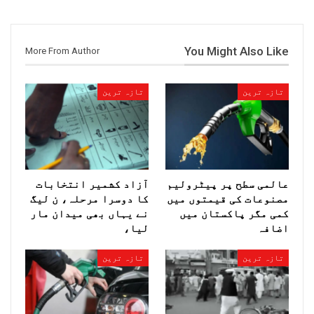
You Might Also Like
More From Author
تازہ ترین
تازہ ترین
عالمی سطح پر پیٹرولیم
آزاد کشمیر انتخابات
مصنوعات کی قیمتوں میں
کا دوسرا مرحلہ، ن لیگ
کمی مگر پاکستان میں
نے یہاں بھی میدان مار
اضافہ
لیا،
تازہ ترین
تازہ ترین