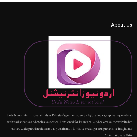
About Us
"Urdu News International stands as Pakistan's premier source of global news, captivating readers
with its distinctive and exclusive stories. Renowned for its unparalleled coverage, the website has
earned widespread acclaim as a top destination for those seeking a comprehensive insight into
international affairs."