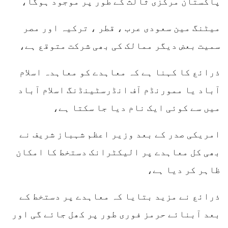
پاکستان مرکزی ثالث کے طور پر موجود ہوگا،
میٹنگ مین سعودی عرب ، قطر ، ترکیہ اور مصر
سمیت بعض دیگر ممالک کی بھی شرکت متوقع ہے،
ذرائع کا کہنا ہے کہ معاہدے کو معاہدہ اسلام
آباد یا ممورنڈم آف انڈرسٹینڈنگ اسلام آباد
میں سے کوئی ایک نام دیا جا سکتا ہے،
امریکی صدر کے بعد وزیر اعظم شہباز شریف نے
بھی کل معاہدے پر الیکٹرانک دستخط کا امکان
ظاہر کر دیا ہے،
ذرائع نے مزید بتایا کہ معاہدے پر دستخط کے
بعد آبنائے حرمز فوری طور پر کھل جائے گی اور