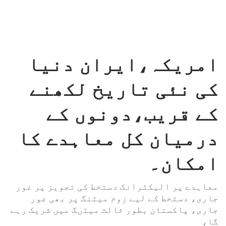
امریکہ،ایران دنیا
کی نئی تاریخ لکھنے
کے قریب،دونوں کے
درمیان کل معاہدے کا
امکان۔
معاہدے پر الیکٹرانک دستخط کی تجویز پر غور
جاری، دستخط کے لیے زوم میٹنگ پر بھی غور
جاری، پاکستان بطور ثالث میٹںگ میں شریک رہے
گا،