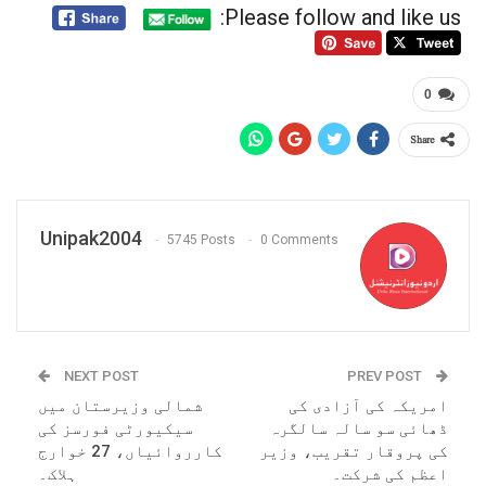
Please follow and like us:
0
Share
Unipak2004
5745 Posts
0 Comments
NEXT POST
PREV POST
امریکہ کی آزادی کی
شمالی وزیرستان میں
ڈھائی سو سالہ سالگرہ
سیکیورٹی فورسز کی
کی پروقار تقریب، وزیر
کارروائیاں، 27 خوارج
اعظم کی شرکت۔
ہلاک۔