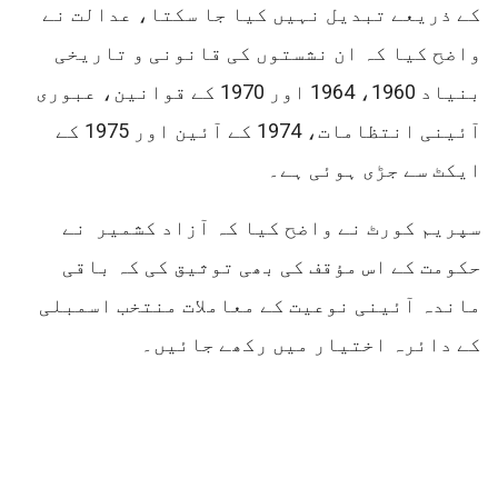
کے ذریعے تبدیل نہیں کیا جا سکتا، عدالت نے
واضح کیا کہ ان نشستوں کی قانونی و تاریخی
بنیاد 1960، 1964 اور 1970 کے قوانین، عبوری
آئینی انتظامات، 1974 کے آئین اور 1975 کے
ایکٹ سے جڑی ہوئی ہے۔
سپریم کورٹ نے واضح کیا کہ آزاد کشمیر نے
حکومت کے اس مؤقف کی بھی توثیق کی کہ باقی
ماندہ آئینی نوعیت کے معاملات منتخب اسمبلی
کے دائرہ اختیار میں رکھے جائیں۔