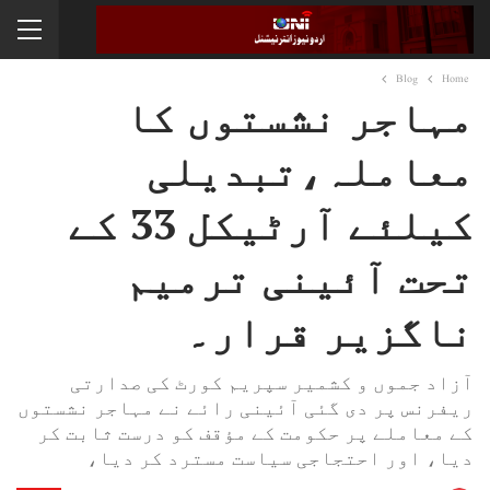
Blog
Home
مہاجر نشستوں کا
معاملہ،تبدیلی
کیلئے آرٹیکل 33 کے
تحت آئینی ترمیم
ناگزیر قرار۔
آزاد جموں و کشمیر سپریم کورٹ کی صدارتی
ریفرنس پر دی گئی آئینی رائے نے مہاجر نشستوں
کے معاملے پر حکومت کے مؤقف کو درست ثابت کر
دیا، اور احتجاجی سیاست مسترد کر دیا،