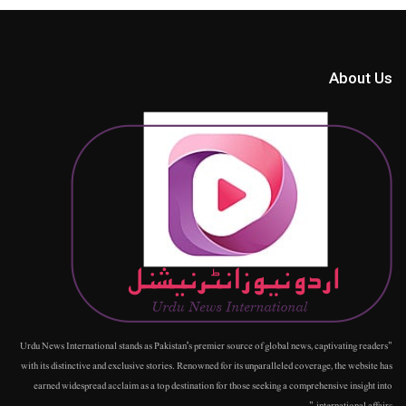
About Us
"Urdu News International stands as Pakistan's premier source of global news, captivating readers
with its distinctive and exclusive stories. Renowned for its unparalleled coverage, the website has
earned widespread acclaim as a top destination for those seeking a comprehensive insight into
international affairs."