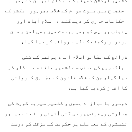
کشمیر ایکشن کمیٹی کے ارکان اور ان کے ہمراہ
احتجاج میں ملوث عوام کے خلاف بھرہور ایکشن کے
احکامات جاری کر دیے گئے ، اسلام آباد اور
پنجاب پولیس کو بھی ریاست میں بھی امن و مان
برقرار رکھنے کے لیے روانہ کر دیا گیا،
ذرائع کے مطابق اسلام آباد پولیس کے کئی
اہلکاروں کی جانب سے کشمیر جانے سے انکار کر
دیا گیا، جن کے خلاف قانون کے مطابق کاروائی
کا آغاز کردیا گیا ہے،
دوسری جانب آزاد جموں و کشمیر سپریم کورٹ کی
صدارتی ریفرنس پر دی گئی آئینی رائے نے مہاجر
نشستوں کے معاملے پر حکومت کے مؤقف کو درست