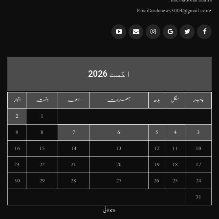
•Email:urdunews3004@gmail.com
اگست 2026
پیر
منگل
بدھ
جمعرات
جمعہ
ہفتہ
اتوار
2
1
9
8
7
6
5
4
3
16
15
14
13
12
11
10
23
22
21
20
19
18
17
30
29
28
27
26
25
24
31
« جولائی