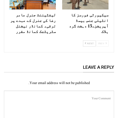
سیکیورٹی فورسز کا
لیفٹیننٹ جنرل عامر
انٹیلی جنس بیسڈ
رضا کی جنرل کے عہدے پر
آپریشن،13 دہشت گرد
ترقی، کمانڈر نیشنل
ہلاک
سٹریٹجک کمانڈ مقرر
NEXT
PREV
LEAVE A REPLY
Your email address will not be published.