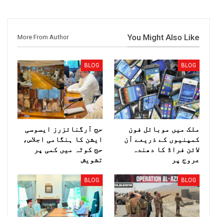
You Might Also Like
More From Author
BLOG
BLOG
ملک میں موبائل فون
حج آرگنائزرز ایسوسی
کمپنیوں کے ذریعے آن
ایشن کا ہنگامی اجلاس،
لائن فراڈ کا دھندہ
حج کوٹہ میں کمی پر
عروج پر
تشویش
BLOG
BLOG