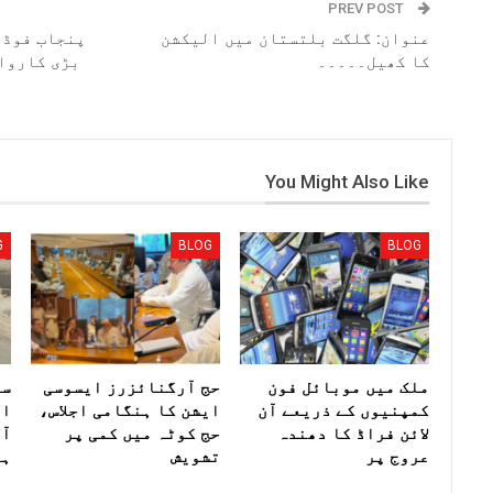
PREV POST
عنوان: گلگت بلتستان میں الیکشن
پنجاب فوڈ 
کا کھیل۔۔۔۔۔
بڑی کاروا
You Might Also Like
G
BLOG
BLOG
ملک میں موبائل فون
حج آرگنائزرز ایسوسی
سی
کمپنیوں کے ذریعے آن
ایشن کا ہنگامی اجلاس،
ان
لائن فراڈ کا دھندہ
حج کوٹہ میں کمی پر
عروج پر
تشویش
ہل