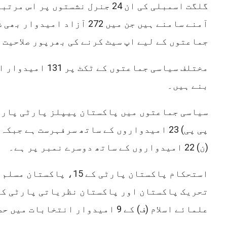
آمنے سامنے ہیں جن میں 272 آزاد ا
جماعتوں کے لیے اپ سیٹ کرنے کی بھرپور صلاحیت 
مختلف سیاسی جماعتوں کے
بنے ہیں۔
سیاسی جماعتوں میں پاکستان پیپلز پارٹی پارل
پی پی) 23 امیدواروں کے ساتھ سرفہرست ہے جب
(ن) 22 امیدواروں کے ساتھ دوسرے نمبر پر ہے۔
علمائے اسلام (ف) کے 9 امیدوار انتخابات میں حصہ لے رہے ہیں۔