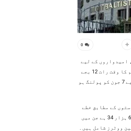
0
 امیدواروں کے لیے
انتخابی مہم عروج پر، آج مہم کا آخری روز، مہم کا وقت رات 12 بجے
ختم ہو گا، خطے کے مستقبل کا فیصلہ کرنے کے لیے 7 جون کو پولنگ ہو
ستوں کے مطابق خطے
کے 10 اضلاع میں مجموعی ووٹرز کی تعداد 9 لاکھ 63 ہزار 34 ہے جن میں
97 مرد اور 4 لاکھ 56 ہزار 937 خواتین ووٹرز شامل ہیں۔