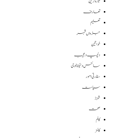
تازہ ترین
تعارف
تعلیم
جڑواں شہر
خواتین
دلچسپ و عجیب
سائنس وٹیکنالوجی
سفارتی امور
سیاست
شوبز
صحت
کالم
کالمز