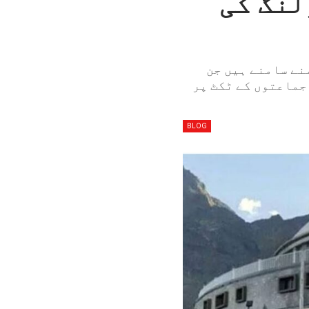
کو پولنگ کی
بہ کل 403 امیدوار آمنے سامنے ہیں جن
ی جماعتوں کے ٹکٹ پر
BLOG