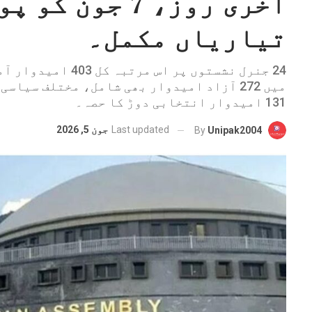
آخری روز، 7 جون 
تیاریاں مکمل۔
24 جنرل نشستوں پر اس مرت
میں 272 آزاد امیدوار بھی شامل، مختلف سیاس
131 امیدوار انتخابی دوڑ کا حصہ۔
Last updated
جون 5, 2026
By
Unipak2004