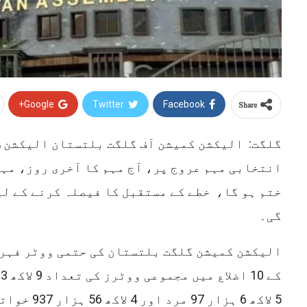
Share
Google+
Twitter
Facebook
گلگت: الیکشن کمیشن آف گلگت بلتستان الیکشن،
گی۔
الیکشن کمیشن گلگت بلتستان کی حتمی ووٹر فہر
5 لاکھ 6 ہزار 