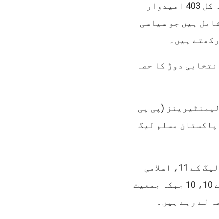
گلگت اسمبلی کی ان 24 جنرل نشستوں پر اس مرتبہ کل 403 امیدوار
میدوار بھی شامل ہیں جو سیاسی
رکھتے ہیں۔
 ٹکٹ پر 131 امیدوار انتخابی دوڑ کا حصہ
یمنٹیرینز (پی پی
کہ پاکستان مسلم لیگ
استحکام پاکستان پارٹی کے 15، پاکستان مسلم لیگ کے 11، اسلامی
تحریک پاکستان اور پاکستان نظریاتی پارٹی کے 10، 10 جبکہ جمعیت