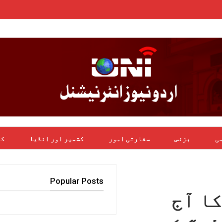
می
بزنس
سفارتی امور
کشمیر اور انڈیا
کھ
Popular Posts
ا آج