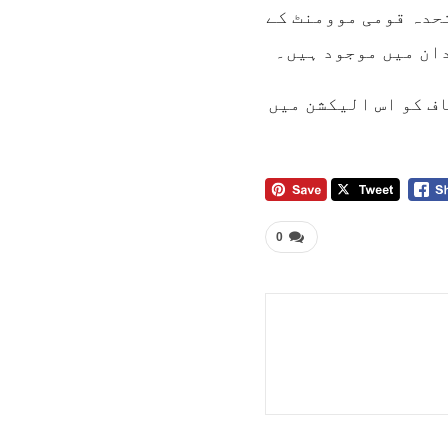
سلامی اور متحدہ قومی موومنٹ کے
ف کو اس الیکشن میں
0