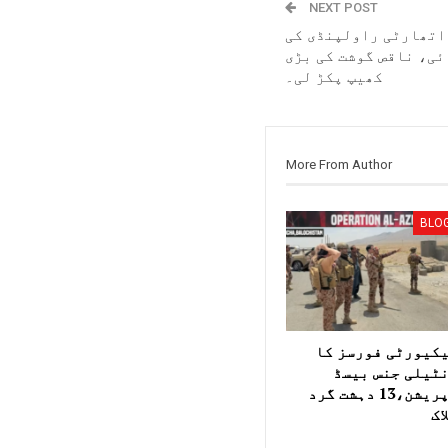
NEXT POST
اتھارٹی راولپنڈی کی
ئی، ناقص گوشت کی بڑی
کھیپ پکڑ لی۔
More From Author
BLO
کیورٹی فورسز کا
ٹیلی جنس بیسڈ
آپریشن،13 دہشت گرد
اک