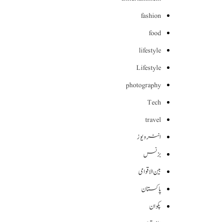
fashion
food
lifestyle
Lifestyle
photography
Tech
travel
انٹرویوز
بزنس
بین الاقوامی
پاکستان
پکوان