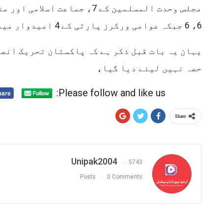
مجلس وحدت المسلمین کے 7، جماعت ا
6، 6 جبکہ عوامی ورکرز پارٹی کے 4 امیدوار میدان میں موجود ہیں۔
یہان یہ بات قبل ذکر ہے کہ پاکستان تحریک انصا
حصہ نہیں لینے دیا گیا،
Please follow and like us:
Share
Unipak2004
5743
Posts
0 Comments