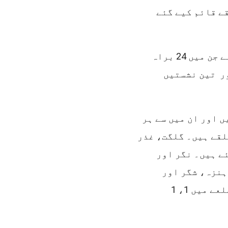
 پر 24 انتخابی حلقے قائم کیے گئے
گلگت بلتستان اسمبلی کل 33 نشستوں پر مشتمل ہے جن میں 24 براہ
یں خواتین اور تین نشستیں
 اور ان میں سے ہر
دہ یعنی 4، 4 انتخابی حلقے ہیں۔ گلگت، غذر
 کیے گئے ہیں۔ نگر اور
ئے ہیں۔ ہنزہ، شگر اور
کھرمنگ چھوٹے اضلاع ہیں اور ان میں سے ہر ایک ضلعے میں 1، 1