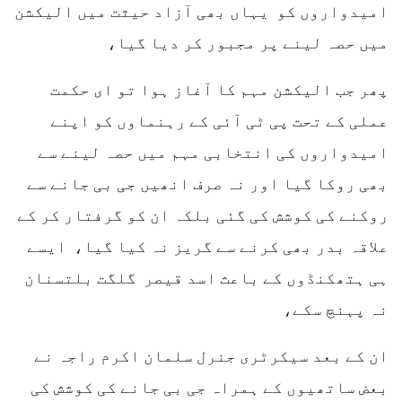
امیدواروں کو یہاں بھی آزاد حیثت میں الیکشن
میں حصہ لینے پر مجبور کر دیا گیا،
پھر جب الیکشن مہم کا آغاز ہوا تو ای حکمت
عملی کے تحت پی ٹی آئی کے رہنماوں کو اپنے
امیدواروں کی انتخابی مہم میں حصہ لینے سے
بھی روکا گیا اور نہ صرف انھیں جی بی جانے سے
روکنے کی کوشش کی گئی بلکہ ان کو گرفتار کر کے
علاقہ بدر بھی کرنے سے گریز نہ کیا گیا، ایسے
ہی ہتھکنڈوں کے باعث اسد قیصر گلگت بلتسنان
نہ پہنچ سکے،
ان کے بعد سیکرٹری جنرل سلمان اکرم راجہ نے
بعض ساتھیوں کے ہمراہ جی بی جانے کی کوشش کی