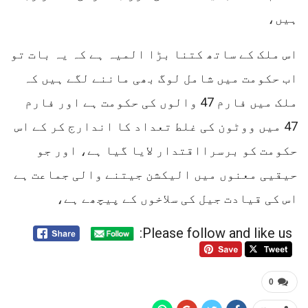
ہیں،
اس ملک کے ساتھ کتنا بڑا المیہ ہے کہ یہ بات تو
اب حکومت میں شامل لوگ بھی ماننے لگے ہیں کہ
ملک میں فارم 47 والوں کی حکومت ہے اور فارم
47 میں ووٹون کی غلط تعداد کا اندارج کر کے اس
حکومت کو برسرااقتدار لایا گیا ہے، اور جو
حیقیی معنوں میں الیکشن جیتنے والی جماعت ہے
اس کی قیادت جیل کی سلاخوں کے پیچھے ہے،
Please follow and like us:
0