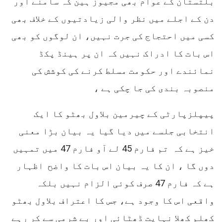
بلتستان کے عوام بھی مجیوز ہین کہ سامنے اور
دن کے اجلے میں نظر والی زیادتیوں کے خلاف بھی
کسی میں احتجاج کی جرت نہیں، ان لوگوں کو بھی
اس بات کا ادراک نہیں کہ ان پر ہینڈ پکڈ
نمائندے اور حکومت مسلط کرنے کی کوشش کی
منصوبہ بندی کی جا چکی ہے ،
پیپلزپارٹی کے چیرمین بلاول بھٹو کا ایک
انتخابی جلسے میں دیا گیا یہ بیان بڑا معنی
خیز ہے کہ تم فارم 45 لے آو فارم 47 میں تمہیں
دوں گا ، ان کا یہ بیان اس بات کا واضح اظہار
ہے کہ فارم 47 صرف کوئی الزام نہیں بلکہ
واقعی اس کا وجود ہے، جس کا اعتراف بلاول بھٹو
کھلم کھلا نہایت ڈھٹائی اور بے شرمی سے کر رہے