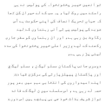
تو انھیں خیبر پختونخواہ کی پولیس نے ہی
راستے میں روک لیا، یہ سب کے لے حیران کن تھا
کہ جہاں تحریک انصاف کی اپنی حکومت ہے اُس
صوبے کی پولیس پی ٹی آئی رہنماوں کے لیے
رکاوٹ بن رہی ہے، اور ان رہنماوں کو سفر جاری
رکھنے کے لیے وزیر اعلی خیبر پختونخوا کی مدد
لینی پڑ رہی ہے،
دوسری جانب پاکستان مسلم لیگ ن ، مسلم لیگ ق
اور پاکستان پیپلزپارٹی کی مرکزی قیادت
اپنے امیدواروں کی انتخابی مہم میں بھر پور
حصہ لے رہی ہے ، اس سلسلے میں ن لیگ کے قائد
نواز شریف بذات خود جی بی پہنچے ہیں اس دورے