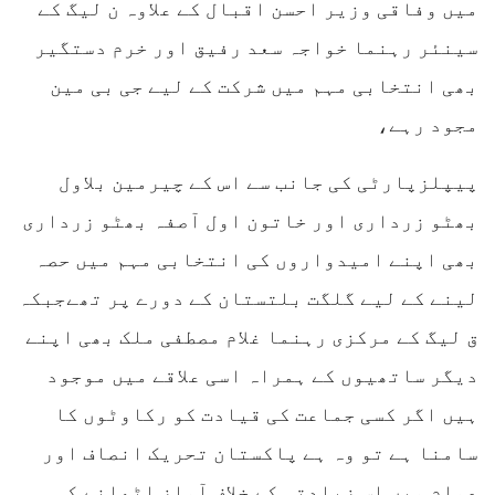
میں وفاقی وزیر احسن اقبال کے علاوہ ن لیگ کے
سینئر رہنما خواجہ سعد رفیق اور خرم دستگیر
بھی انتخابی مہم میں شرکت کے لیے جی بی مین
مجود رہے،
پیپلزپارٹی کی جانب سے اس کے چیرمین بلاول
بھٹو زرداری اور خاتون اول آصفہ بھٹو زرداری
بھی اپنے امیدواروں کی انتخابی مہم میں حصہ
لینے کے لیے گلگت بلتستان کے دورے پر تھےجبکہ
ق لیگ کے مرکزی رہنما غلام مصطفی ملک بھی اپنے
دیگر ساتھیوں کے ہمراہ اسی علاقے میں موجود
ہیں اگر کسی جماعت کی قیادت کو رکاوٹوں کا
سامنا ہے تو وہ ہے پاکستان تحریک انصاف اور
عوام میں اس زیادتی کے خلاف آواز اٹھانے کی