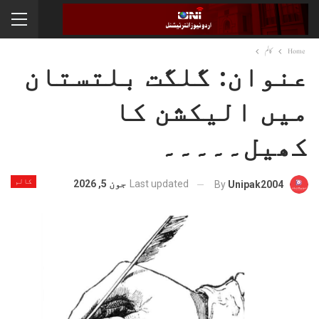
Home
کالم
عنوان: گلگت بلتستان
میں الیکشن کا
کھیل۔۔۔۔۔
کالم
Last updated
جون 5, 2026
By
Unipak2004