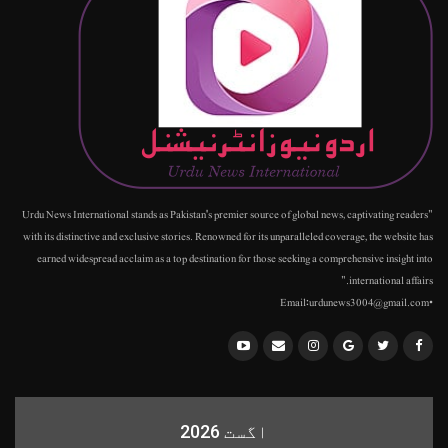
"Urdu News International stands as Pakistan's premier source of global news, captivating readers
with its distinctive and exclusive stories. Renowned for its unparalleled coverage, the website has
earned widespread acclaim as a top destination for those seeking a comprehensive insight into
international affairs."
•Email:urdunews3004@gmail.com
اگست 2026