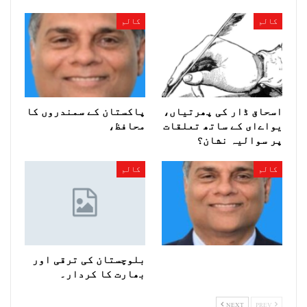
کالم
کالم
اسحاق ڈار کی پھرتیاں،
پاکستان کے سمندروں کا
یواےای کے ساتھ تعلقات
محافظ،
پر سوالیہ نشان؟
کالم
کالم
بلوچستان کی ترقی اور
بھارت کا کردار۔
NEXT
PREV