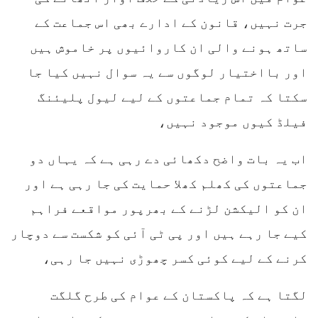
جرت نہیں، قانون کے ادارے بھی اس جماعت کے
ساتھ ہونے والی ان کاروائیوں پر خاموش ہیں
اور بااختیار لوگوں سے یہ سوال نہیں کیا جا
سکتا کہ تمام جماعتوں کے لیے لیول پلیئنگ
فیلڈ کیوں موجود نہیں،
اب یہ بات واضح دکھائی دے رہی ہے کہ یہاں دو
جماعتوں کی کھلم کھلا حمایت کی جا رہی ہے اور
ان کو الیکشن لڑنے کے بھرپور مواقعے فراہم
کیے جا رہے ہیں اور پی ٹی آئی کو شکست سے دوچار
کرنے کے لیے کوئی کسر چھوڑی نہیں جا رہی،
لگتا ہے کہ پاکستان کے عوام کی طرح گلگت