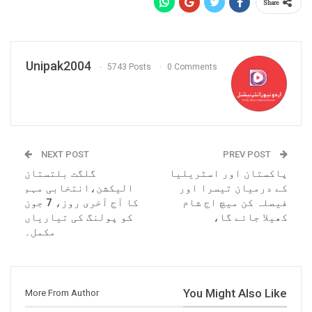
Share
Unipak2004
5743 Posts
0 Comments
NEXT POST
PREV POST
پاکستان اور اسٹریلیا
گلگت بلتستان
کے درمیان تیسرا اور
الیکشن،انتخابی مہم
فیصلہ کن میچ اج شام
کا آج آخری روز، 7 جون
کھیلا جائے گا،
کو پولنگ کی تیاریاں
مکمل۔
You Might Also Like
More From Author