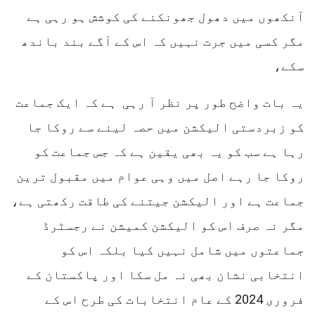
آنکھوں میں دھول جھونکنے کی کوشش ہو رہی ہے
مگر کسی میں جرت نہیں کہ اس کے آگے بند باندھ
سکے،
یہ بات واضح طور پر نظر آ رہی ہے کہ ایک جماعت
کو زبردستی الیکشن میں حصہ لینے سے روکا جا
رہا ہے سب کو یہ بھی یقین ہے کہ جس جماعت کو
روکا جا رہے اصل میں وہی عوام میں مقبول ترین
جماعت ہے اور الیکشن جیتنے کی طاقت رکھتی ہے،
مگر نہ صرف اس کو الیکشن کمیشن نے رجسٹرڈ
جماعتوں میں شامل نہیں کیا بلکہ اس کو
انتخابی نشان بھی نہ مل سکا اور پاکستان کے
فروری 2024 کے عام انتخابات کی طرح اس کے