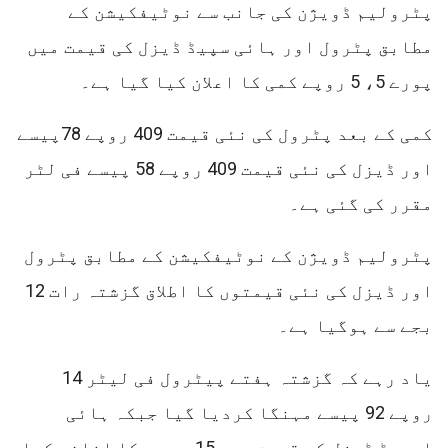
پٹرولیم ڈویژن کی جانب سے نوٹیفکیشن کے
مطابق پٹرول اور ہائی سپیڈ ڈیزل کی قیمت میں
پورے 5، 5 روپے کمی کا اعلان کیا گیا ہے۔
کمی کے بعد پٹرول کی نئی قیمت 409 روپے 78پیسے
اور ڈیزل کی نئی قیمت 409 روپے 58 پیسے فی لٹر
مقرر کی گئی ہے۔
پٹرولیم ڈویژن کے نوٹیفکیشن کے مطابق پٹرول
اور ڈیزل کی نئی قیمتوں کا اطلاق گزشتہ رات 12
بجے سے ہوگیا ہے۔
یاد رہے کہ گزشتہ ہفتے پیٹرول فی لیٹر 14
روپے 92 پیسے مہنگا کردیا گیا جبکہ ہائی
اسپیڈ ڈیزل کی قیمت میں 15 روپے کا اضافہ کیا