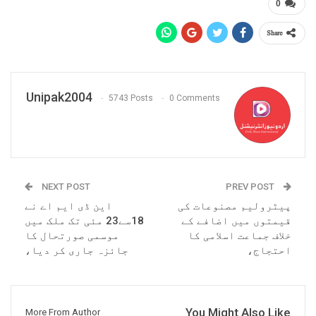
0
Share
Unipak2004
5743 Posts
0 Comments
NEXT POST
PREV POST
پیٹرولیم مصنوعات کی
این ڈی ایم اے نے
قیمتوں میں اضافے کے
18سے23 مئی تک ملک میں
خلاف جماعت اسلامی کا
موسمی صورتحال کا
احتجاج،
جائزہ جاری کر دیا،
You Might Also Like
More From Author