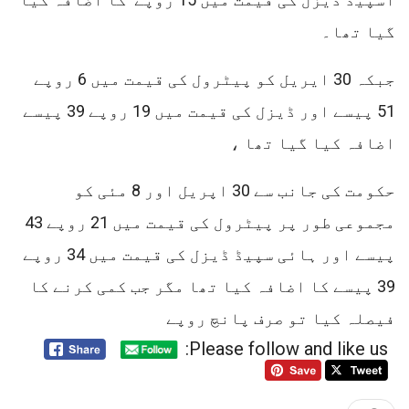
گیا تھا۔
جبکہ 30 ایریل کو پیٹرول کی قیمت میں 6 روپے
51 پیسے اور ڈیزل کی قیمت میں 19 روپے 39 پیسے
اضافہ کیا گیا تھا ،
حکومت کی جانب سے 30 اپریل اور 8 مئی کو
مجموعی طور پر پیٹرول کی قیمت میں 21 روپے 43
پیسے اور ہائی سپیڈ ڈیزل کی قیمت میں 34 روپے
39 پیسے کا اضافہ کیا تھا مگر جب کمی کرنے کا
فیصلہ کیا تو صرف پانچ روپے
Please follow and like us: