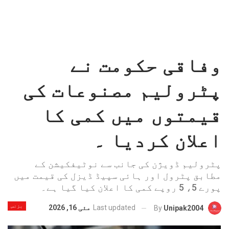
وفاقی حکومت نے
پٹرولیم مصنوعات کی
قیمتوں میں کمی کا
اعلان کردیا ۔
پٹرولیم ڈویژن کی جانب سے نوٹیفکیشن کے
مطابق پٹرول اور ہائی سپیڈ ڈیزل کی قیمت میں
پورے 5، 5 روپے کمی کا اعلان کیا گیا ہے۔
بزنس
Last updated
مئی 16, 2026
By
Unipak2004