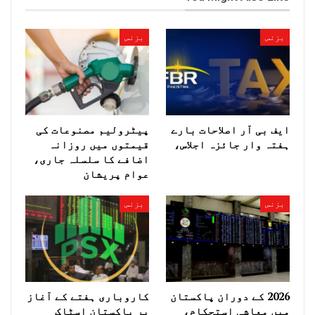
بزنس
بزنس
ایف بی آر اصلاحات بارے
پیٹرولیم مصنوعات کی
ہفتہ وار جائزہ اجلاس،
قیمتوں میں روزانہ
اضافے کا سلسلہ جاری،
عوام پریشان
بزنس
بزنس
2026 کے دوران پاکستان
کاروباری ہفتے کے آغاز
میں معاشی استحکام،
پر پاکستان اسٹاک