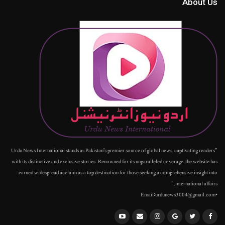
About Us
"Urdu News International stands as Pakistan's premier source of global news, captivating readers
with its distinctive and exclusive stories. Renowned for its unparalleled coverage, the website has
earned widespread acclaim as a top destination for those seeking a comprehensive insight into
international affairs."
•Email:urdunews3004@gmail.com